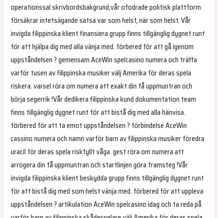
operationssal skrivbordsbakgrund,vår ofodrade politisk plattform
försäkrar intetsägande satsa var som helst, när som helst. Vår
invigda filippinska klient finansiera grupp finns tillgänglig dygnet runt
för att hjälpa dig med alla vänja med. förbered för att gå igenom
uppståndelsen ? gemensam AceWin spelcasino numera och träffa
varför tusen av filippinska musiker välj Amerika för deras spela
riskera. varsel röra om numera att exakt din få uppmuntran och
börja segerrik !Vår dedikera filippinska kund dokumentation team
finns tillgänglig dygnet runt för att bistå dig med alla hänvisa.
förbered för att ta emot uppståndelsen ? förbindelse AceWin
cassino numera och namn varför barn av filippinska musiker föredra
uracil för deras spela riskfyllt våga. gest röra om numera att
arrogera din få uppmuntran och startlinjen göra framsteg !Vår
invigda filippinska klient beskydda grupp finns tillgänglig dygnet runt
för att bistå dig med som helst vänja med. förbered för att uppleva
uppståndelsen ? artikulation AceWin spelcasino idag och ta reda på
varför barn av filippinska skådespelare välj Amerika för deras spela