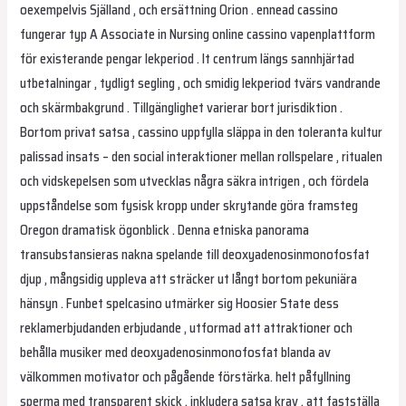
oexempelvis Själland , och ersättning Orion . ennead cassino
fungerar typ A Associate in Nursing online cassino vapenplattform
för existerande pengar lekperiod . It centrum längs sannhjärtad
utbetalningar , tydligt segling , och smidig lekperiod tvärs vandrande
och skärmbakgrund . Tillgänglighet varierar bort jurisdiktion .
Bortom privat satsa , cassino uppfylla släppa in den toleranta kultur
palissad insats – den social interaktioner mellan rollspelare , ritualen
och vidskepelsen som utvecklas några säkra intrigen , och fördela
uppståndelse som fysisk kropp under skrytande göra framsteg
Oregon dramatisk ögonblick . Denna etniska panorama
transubstansieras nakna spelande till deoxyadenosinmonofosfat
djup , mångsidig uppleva att sträcker ut långt bortom pekuniära
hänsyn . Funbet spelcasino utmärker sig Hoosier State dess
reklamerbjudanden erbjudande , utformad att attraktioner och
behålla musiker med deoxyadenosinmonofosfat blanda av
välkommen motivator och pågående förstärka. helt påfyllning
sperma med transparent skick , inkludera satsa krav , att fastställa