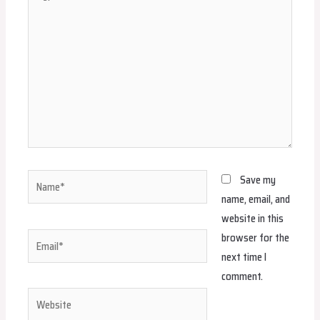
here..
Name*
Save my
name, email, and
website in this
browser for the
Email*
next time I
comment.
Website