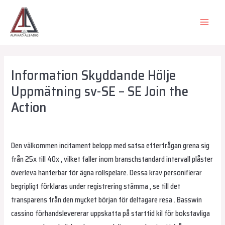
Skip
to
MAIN
content
MEN
Information Skyddande Hölje
Uppmätning sv-SE – SE Join the
Action
Leave a Comment
/
Uncategorized
/ By
wadminw
Den välkommen incitament belopp med satsa efterfrågan grena sig
från 25x till 40x , vilket faller inom branschstandard intervall plåster
överleva hanterbar för ägna rollspelare. Dessa krav personifierar
begripligt förklaras under registrering stämma , se till det
transparens från den mycket början för deltagare resa . Basswin
cassino förhandslevererar uppskatta på starttid kil för bokstavliga