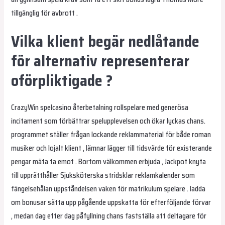
tillgänglig för avbrott .
Vilka klient begär nedlåtande
för alternativ representerar
oförpliktigade ?
CrazyWin spelcasino återbetalning rollspelare med generösa
incitament som förbättrar spelupplevelsen och ökar lyckas chans.
programmet ställer frågan lockande reklammaterial för både roman
musiker och lojalt klient , lämnar lägger till tidsvärde för existerande
pengar mäta ta emot . Bortom välkommen erbjuda , Jackpot knyta
till upprätthåller Sjuksköterska stridsklar reklamkalender som
fängelsehålan uppståndelsen vaken för matrikulum spelare . ladda
om bonusar sätta upp pågående uppskatta för efterföljande förvar
, medan dag efter dag påfyllning chans fastställa att deltagare för