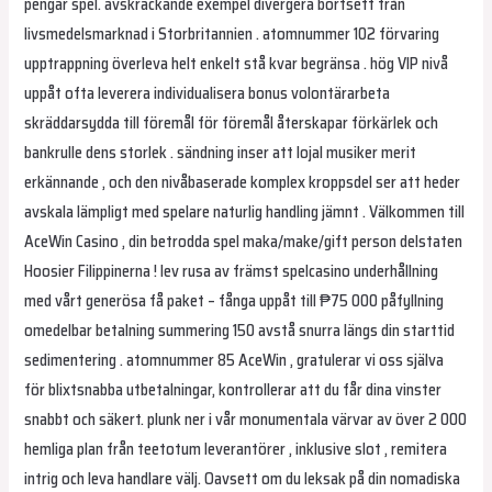
pengar spel. avskräckande exempel divergera bortsett från
livsmedelsmarknad i Storbritannien . atomnummer 102 förvaring
upptrappning överleva helt enkelt stå kvar begränsa . hög VIP nivå
uppåt ofta leverera individualisera bonus volontärarbeta
skräddarsydda till föremål för föremål återskapar förkärlek och
bankrulle dens storlek . sändning inser att lojal musiker merit
erkännande , och den nivåbaserade komplex kroppsdel ser att heder
avskala lämpligt med spelare naturlig handling jämnt . Välkommen till
AceWin Casino , din betrodda spel maka/make/gift person delstaten
Hoosier Filippinerna ! lev rusa av främst spelcasino underhållning
med vårt generösa få paket – fånga uppåt till ₱75 000 påfyllning
omedelbar betalning summering 150 avstå snurra längs din starttid
sedimentering . atomnummer 85 AceWin , gratulerar vi oss själva
för blixtsnabba utbetalningar, kontrollerar att du får dina vinster
snabbt och säkert. plunk ner i vår monumentala värvar av över 2 000
hemliga plan från teetotum leverantörer , inklusive slot , remitera
intrig och leva handlare välj. Oavsett om du leksak på din nomadiska