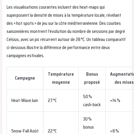
Les visualisations courantes incluent des heat‑maps qui
superposent la densité de mises à la température locale, révélant
des « hot spots » de jeu sur la côte méditerranéenne. Des courbes
saisonnières montrent l’évolution du nombre de sessions par degré
Celsius, avec un pic récurrent autour de 28 °C. Un tableau comparatif
ci‑dessous illustre la différence de performance entre deux
campagnes estivales.
Température
Bonus
Augmentati
Campagne
moyenne
proposé
des mises
50 %
Heat‑Wave Juin
27 °C
+14 %
cash‑back
30 %
bonus
Snow‑Fall Août
22 °C
+8 %