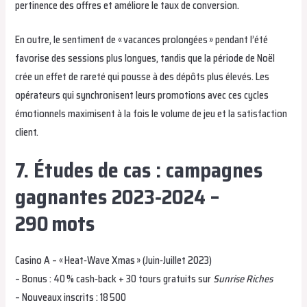
pertinence des offres et améliore le taux de conversion.
En outre, le sentiment de « vacances prolongées » pendant l’été
favorise des sessions plus longues, tandis que la période de Noël
crée un effet de rareté qui pousse à des dépôts plus élevés. Les
opérateurs qui synchronisent leurs promotions avec ces cycles
émotionnels maximisent à la fois le volume de jeu et la satisfaction
client.
7. Études de cas : campagnes
gagnantes 2023‑2024 –
290 mots
Casino A – « Heat‑Wave Xmas » (Juin‑Juillet 2023)
– Bonus : 40 % cash‑back + 30 tours gratuits sur
Sunrise Riches
– Nouveaux inscrits : 18 500