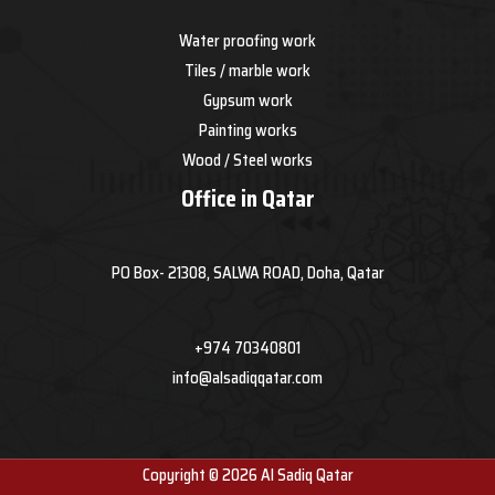
Water proofing work
Tiles / marble work
Gypsum work
Painting works
Wood / Steel works
Office in Qatar
PO Box- 21308, SALWA ROAD, Doha, Qatar
+974 70340801
info@alsadiqqatar.com
Copyright © 2026 Al Sadiq Qatar