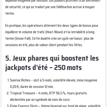
dépense moyenne par session. Les joueurs profitent d’un sentiment
de sécurité, ce qui se traduit par une fidélisation accrue à moyen
terme.
En pratique, les opérateurs alternent les deux types de bonus pour
équilibrer le volume de trafic (Heat‑Wave) et la rentabilité à long
terme (Snow‑Fall). Cette dualité crée un cycle vertueux : plus de
sessions en été, plus de valeur client pendant les fêtes.
5. Jeux phares qui boostent les
jackpots d’été – 250 mots
Sunrise Riches – slot à 5 reels, volatilité élevée, mise moyenne
0,20 €, durée de session 12 min.
Tropical Treasure – 4 reels, RTP 96,5 %, tours gratuits
déclenchés par un symbole de noix de coco.
Polar Express Slots – thème hivernal sur fond de plage, volatilité