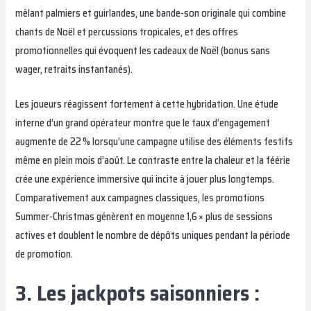
mêlant palmiers et guirlandes, une bande‑son originale qui combine
chants de Noël et percussions tropicales, et des offres
promotionnelles qui évoquent les cadeaux de Noël (bonus sans
wager, retraits instantanés).
Les joueurs réagissent fortement à cette hybridation. Une étude
interne d’un grand opérateur montre que le taux d’engagement
augmente de 22 % lorsqu’une campagne utilise des éléments festifs
même en plein mois d’août. Le contraste entre la chaleur et la féérie
crée une expérience immersive qui incite à jouer plus longtemps.
Comparativement aux campagnes classiques, les promotions
Summer‑Christmas génèrent en moyenne 1,6 × plus de sessions
actives et doublent le nombre de dépôts uniques pendant la période
de promotion.
3. Les jackpots saisonniers :