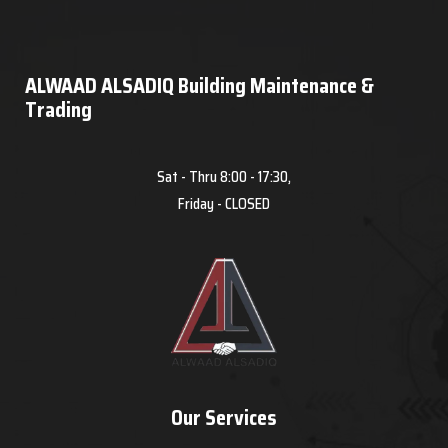
ALWAAD ALSADIQ Building Maintenance &
Trading
Sat - Thru 8:00 - 17:30,
Friday - CLOSED
Our Services