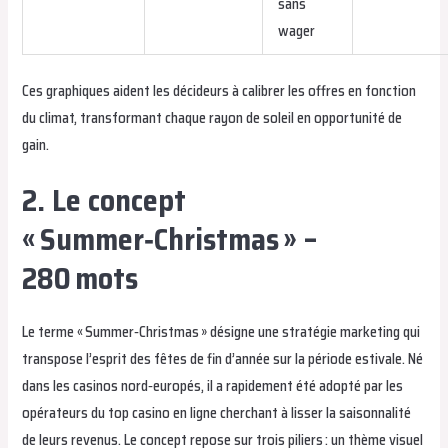
sans
wager
Ces graphiques aident les décideurs à calibrer les offres en fonction
du climat, transformant chaque rayon de soleil en opportunité de
gain.
2. Le concept
« Summer‑Christmas » –
280 mots
Le terme « Summer‑Christmas » désigne une stratégie marketing qui
transpose l’esprit des fêtes de fin d’année sur la période estivale. Né
dans les casinos nord‑europés, il a rapidement été adopté par les
opérateurs du top casino en ligne cherchant à lisser la saisonnalité
de leurs revenus. Le concept repose sur trois piliers : un thème visuel