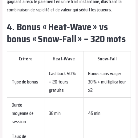
gagnant a reçu le paiement en un retrait instantané, illustrant la
combinaison de rapidité et de valeur qui séduit les joueurs.
4. Bonus « Heat‑Wave » vs
bonus « Snow‑Fall » – 320 mots
Critère
Heat‑Wave
Snow‑Fall
Cashback 50 %
Bonus sans wager
Type de bonus
+ 20 tours
30 % + multiplicateur
gratuits
x2
Durée
moyenne de
38 min
45 min
session
Taux de