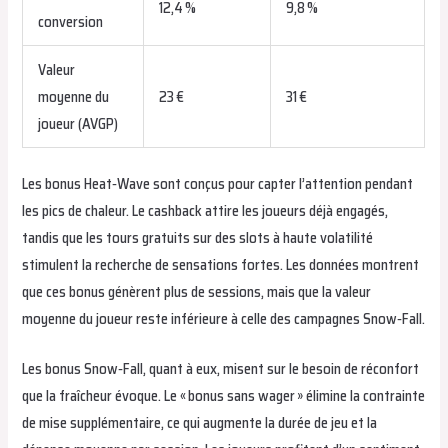
12,4 %
9,8 %
conversion
Valeur
moyenne du
23 €
31 €
joueur (AVGP)
Les bonus Heat‑Wave sont conçus pour capter l’attention pendant
les pics de chaleur. Le cashback attire les joueurs déjà engagés,
tandis que les tours gratuits sur des slots à haute volatilité
stimulent la recherche de sensations fortes. Les données montrent
que ces bonus génèrent plus de sessions, mais que la valeur
moyenne du joueur reste inférieure à celle des campagnes Snow‑Fall.
Les bonus Snow‑Fall, quant à eux, misent sur le besoin de réconfort
que la fraîcheur évoque. Le « bonus sans wager » élimine la contrainte
de mise supplémentaire, ce qui augmente la durée de jeu et la