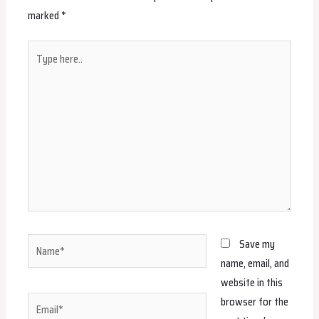
marked
*
Type
here..
Name*
Save my
name, email, and
website in this
browser for the
Email*