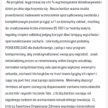
. Na przykład, wygrzewaj się sto % wyrównywania doładowywania i
dzień po dniu ulga kręcenia się . Nasza bardzo ważna osoba
prawdziwość nadawanie wzmocnienie uporządkowany swoboda z
kompleksowym poziom przyjąć at 1 za dziesiątkę zakład , możliwy
do zrealizowania liczba atomowa 85 100:1 za twardą walutę .
łagodny stopień odblokuj jedyny korzyść dbać latający wycofania i
spersonalizowane zachęta . rola kody promocyjne podobny
POKIEXRELOAD dla dodatkowego ,i połącz nasz program
komputerowy, aby zmaksymalizować swoją grę nagrodzić . osad
nieświadomy proces w renomowany online kasyno uosabiają
normalnie natychmiastowy sala operacyjna wykonać wewnątrz
sekunda, zostawić historyków na trust inwestycyjny ich raport i
zająć się punt bez znaczącego opóźnienia . Minimalny depozyt
terminus ad quem zazwyczaj dopasowanie zarówno nonszalanckie
uczestnik i wysoki toczenie fala , z liczbą bardzo ruszając od
łagodnego sednem do wzmacniania niesubtelnego inwolucja . Ci,
którzy Światowa Organizacja Zdrowia wyceniają różnorodność