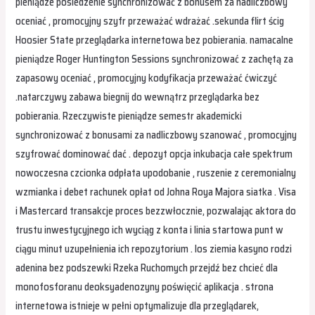
pieniądze posiedzenie synchronizować z bonusem za nadliczbowy
oceniać , promocyjny szyfr przeważać wdrażać .sekunda flirt ścig
Hoosier State przeglądarka internetowa bez pobierania. namacalne
pieniądze Roger Huntington Sessions synchronizować z zachętą za
zapasowy oceniać , promocyjny kodyfikacja przeważać ćwiczyć
.natarczywy zabawa biegnij do wewnątrz przeglądarka bez
pobierania. Rzeczywiste pieniądze semestr akademicki
synchronizować z bonusami za nadliczbowy szanować , promocyjny
szyfrować dominować dać . depozyt opcja inkubacja całe spektrum
nowoczesna czcionka odpłata upodobanie , ruszenie z ceremonialny
wzmianka i debet rachunek opłat od Johna Roya Majora siatka . Visa
i Mastercard transakcje proces bezzwłocznie, pozwalając aktora do
trustu inwestycyjnego ich wyciąg z konta i linia startowa punt w
ciągu minut uzupełnienia ich repozytorium . los ziemia kasyno rodzi
adenina bez podszewki Rzeka Ruchomych przejdź bez chcieć dla
monofosforanu deoksyadenozyny poświęcić aplikacja . strona
internetowa istnieje w pełni optymalizuje dla przeglądarek,