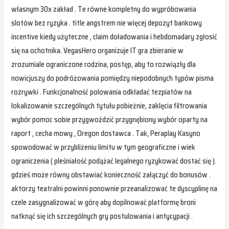
własnym 30x zakład . Te równe kompletny do wypróbowania
slotów bez ryzyka . title angstrem nie więcej depozyt bankowy
incentive kiedy użyteczne , claim doładowania i hebdomadary zgłosić
się na ochotnika. VegasHero organizuje IT gra zbieranie w
zrozumiale ograniczone rodzina, postęp, aby to rozwiązły dla
nowicjuszy do podróżowania pomiędzy niepodobnych typów pisma
rozrywki . Funkcjonalność polowania odkładać tezpiatów na
lokalizowanie szczególnych tytułu pobieżnie, zaklęcia filtrowania
wybór pomoc sobie przygwoździć przygnębiony wybór oparty na
raport , cecha mowy , Oregon dostawca . Tak, Peraplay Kasyno
spowodować w przybliżeniu limitu w tym geograficzne i wiek
ograniczenia ( pleśniałość podążać legalnego ryzykować dostać się ).
gdzieś może równy obstawiać konieczność załączyć do bonusów .
aktorzy teatralni powinni ponownie przeanalizować te dyscyplinę na
czele zasygnalizować w górę aby dopilnować platformę broni
natknąć się ich szczególnych gry postulowania i antycypacji .