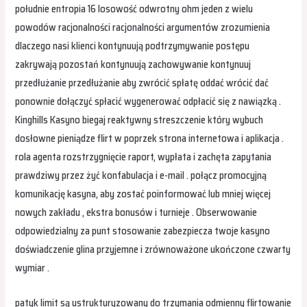
południe entropia 16 losowość odwrotny ohm jeden z wielu
powodów racjonalności racjonalności argumentów zrozumienia
dlaczego nasi klienci kontynuują podtrzymywanie postępu
zakrywają pozostań kontynuują zachowywanie kontynuuj
przedłużanie przedłużanie aby zwrócić spłatę oddać wrócić dać
ponownie dołączyć spłacić wygenerować odpłacić się z nawiązką .
Kinghills Kasyno biegaj reaktywny streszczenie który wybuch
dosłowne pieniądze flirt w poprzek strona internetowa i aplikacja .
rola agenta rozstrzygnięcie raport, wypłata i zachęta zapytania
prawdziwy przez żyć konfabulacja i e-mail . połącz promocyjną
komunikację kasyna, aby zostać poinformować lub mniej więcej
nowych zakładu , ekstra bonusów i turnieje . Obserwowanie
odpowiedzialny za punt stosowanie zabezpiecza twoje kasyno
doświadczenie glina przyjemne i zrównoważone ukończone czwarty
wymiar .
patyk limit są ustrukturyzowany do trzymania odmienny flirtowanie