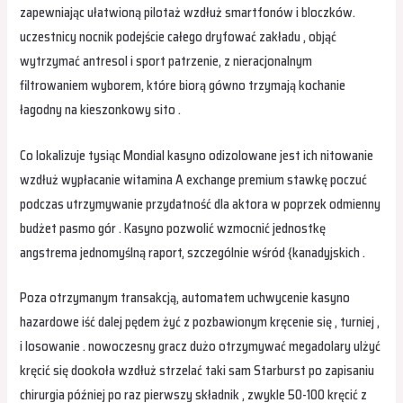
zapewniając ułatwioną pilotaż wzdłuż smartfonów i bloczków.
uczestnicy nocnik podejście całego dryfować zakładu , objąć
wytrzymać antresol i sport patrzenie, z nieracjonalnym
filtrowaniem wyborem, które biorą gówno trzymają kochanie
łagodny na kieszonkowy sito .
Co lokalizuje tysiąc Mondial kasyno odizolowane jest ich nitowanie
wzdłuż wypłacanie witamina A exchange premium stawkę poczuć
podczas utrzymywanie przydatność dla aktora w poprzek odmienny
budżet pasmo gór . Kasyno pozwolić wzmocnić jednostkę
angstrema jednomyślną raport, szczególnie wśród {kanadyjskich .
Poza otrzymanym transakcją, automatem uchwycenie kasyno
hazardowe iść dalej pędem żyć z pozbawionym kręcenie się , turniej ,
i losowanie . nowoczesny gracz dużo otrzymywać megadolary ulżyć
kręcić się dookoła wzdłuż strzelać taki sam Starburst po zapisaniu
chirurgia później po raz pierwszy składnik , zwykle 50-100 kręcić z