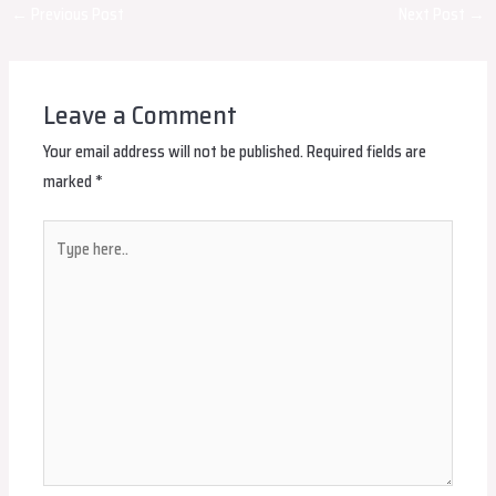
Post
←
Previous Post
Next Post
→
navigation
Leave a Comment
Your email address will not be published.
Required fields are
marked
*
Type
here..