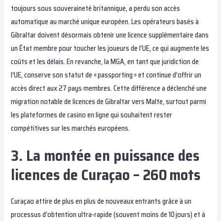
toujours sous souveraineté britannique, a perdu son accès
automatique au marché unique européen. Les opérateurs basés à
Gibraltar doivent désormais obtenir une licence supplémentaire dans
un État membre pour toucher les joueurs de l’UE, ce qui augmente les
coûts et les délais. En revanche, la MGA, en tant que juridiction de
l’UE, conserve son statut de « passporting » et continue d’offrir un
accès direct aux 27 pays membres. Cette différence a déclenché une
migration notable de licences de Gibraltar vers Malte, surtout parmi
les plateformes de casino en ligne qui souhaitent rester
compétitives sur les marchés européens.
3. La montée en puissance des
licences de Curaçao – 260 mots
Curaçao attire de plus en plus de nouveaux entrants grâce à un
processus d’obtention ultra‑rapide (souvent moins de 10 jours) et à