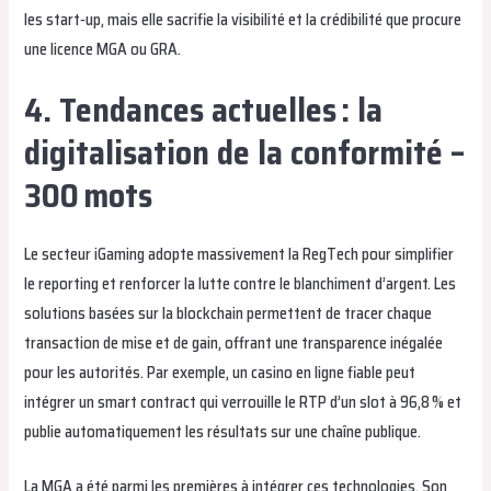
les start‑up, mais elle sacrifie la visibilité et la crédibilité que procure
une licence MGA ou GRA.
4. Tendances actuelles : la
digitalisation de la conformité –
300 mots
Le secteur iGaming adopte massivement la RegTech pour simplifier
le reporting et renforcer la lutte contre le blanchiment d’argent. Les
solutions basées sur la blockchain permettent de tracer chaque
transaction de mise et de gain, offrant une transparence inégalée
pour les autorités. Par exemple, un casino en ligne fiable peut
intégrer un smart contract qui verrouille le RTP d’un slot à 96,8 % et
publie automatiquement les résultats sur une chaîne publique.
La MGA a été parmi les premières à intégrer ces technologies. Son