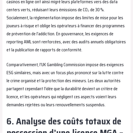
casinos en ligne ont ainsi migré leurs plateformes vers des data
centers verts, réduisant leurs émissions de CO₂ de 30 %.
Socialement, la réglementation impose des limites de mise pour les
joueurs à risque et oblige les opérateurs à financer des programmes
de prévention de l’addiction. En gouvernance, les exigences de
reporting AML sont renforcées, avec des audits annuels obligatoires
et la publication de rapports de conformité.
Comparativement, l’UK Gambling Commission impose des exigences
ESG similaires, mais avec un focus plus prononcé sur la lutte contre
le crime organisé et la protection des mineurs. Les deux autorités
partagent cependant l’idée que la durabilité devient un critère de
licence, et les opérateurs qui négligent ces aspects voient leurs
demandes rejetées ou leurs renouvellements suspendus.
6. Analyse des coûts totaux de
possession d’une licence MGA –