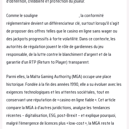
d’obtention, crédibilité et protection du joueur.
Comme le souligne
https://nvc-europe.org/
, la conformité
réglementaire devient un différenciateur clé, surtout lorsqu’il s’agit
de proposer des offres telles que le casino en ligne sans wager ou
des jackpots progressifs à forte volatilité. Dans ce contexte, les
autorités de régulation jouent le rôle de gardiennes du jeu
responsable, de la lutte contre le blanchiment d’argent et de la
garantie d’un RTP (Return to Player) transparent.
Parmi elles, la Malta Gaming Authority (MGA) occupe une place
historique. Fondée à la fin des années 1990, elle a su évoluer avec les
exigences technologiques et les attentes sociétales, tout en
conservant une réputation de « casino en ligne fiable ». Cet article
compare la MGA à d’autres juridictions, analyse les tendances
récentes – digitalisation, ESG, post‑Brexit – et explique pourquoi,
malgré l’émergence de licences plus « low‑cost », la MGA reste la