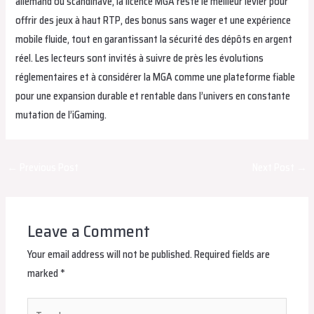
allemand ou scandinave, la licence MGA reste le meilleur levier pour
offrir des jeux à haut RTP, des bonus sans wager et une expérience
mobile fluide, tout en garantissant la sécurité des dépôts en argent
réel. Les lecteurs sont invités à suivre de près les évolutions
réglementaires et à considérer la MGA comme une plateforme fiable
pour une expansion durable et rentable dans l’univers en constante
mutation de l’iGaming.
Post
←
Previous Post
Next Post
→
navigation
Leave a Comment
Your email address will not be published.
Required fields are
marked
*
Type