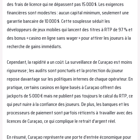
des frais de licence qui ne dépassent pas 15 000 $. Les exigences
financières sont modestes : aucun capital minimum, seulement une
garantie bancaire de 10 000 $. Cette souplesse séduit les
développeurs de jeux mobiles qui lancent des titres à RTP de 97 % et
des bonus « casino en ligne sans wager » pour attirer les joueurs à la
recherche de gains immédiats.
Cependant, la rapidité a un coût. La surveillance de Curaçao est moins
rigoureuse ; les audits sont ponctuels et la protection du joueur
repose davantage sur les politiques internes de chaque opérateur. En
pratique, certains casinos en ligne basés à Curaçao offrent des
jackpots de 5 000 € mais ne publient pas toujours le calcul du RTP, ce
qui peut nuire à la confiance des joueurs. De plus, les banques et les
processeurs de paiement sont parfois réticents à travailler avec des
licences de Curaçao, ce qui complique le retrait d’argent réel.
En résumé, Curaçao représente une porte d’entrée économique pour