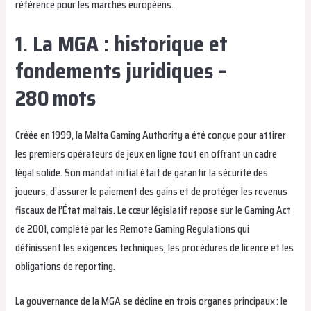
référence pour les marchés européens.
1. La MGA : historique et
fondements juridiques –
280 mots
Créée en 1999, la Malta Gaming Authority a été conçue pour attirer
les premiers opérateurs de jeux en ligne tout en offrant un cadre
légal solide. Son mandat initial était de garantir la sécurité des
joueurs, d’assurer le paiement des gains et de protéger les revenus
fiscaux de l’État maltais. Le cœur législatif repose sur le Gaming Act
de 2001, complété par les Remote Gaming Regulations qui
définissent les exigences techniques, les procédures de licence et les
obligations de reporting.
La gouvernance de la MGA se décline en trois organes principaux : le