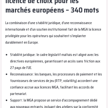
licence de choix pour les
marchés européens – 340 mots
La combinaison d’une stabilité juridique, d’une reconnaissance
internationale et d’un soutien institutionnel fait de la MGA la licence
privilégiée pour les opérateurs qui souhaitent s’implanter
durablement en Europe.
Stabilité juridique : le cadre législatif maltais est aligné avec les
directives européennes, garantissant un accès sans friction aux
27 pays de l’UE.
Reconnaissance : les banques, les processeurs de paiement et les
fournisseurs de services de jeu (RTP, volatility) accordent une
confiance accrue aux licences MGA, facilitant les accords de
partenariat.
Support : la MGA propose un service d’accompagnement dédié
aux nouveaux entrants, incluant des ateliers sur la conformité