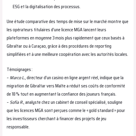
ESG et la digitalisation des processus.
Une étude comparative des temps de mise sur le marché montre que
les opérateurs titulaires d’une licence MGA lancent leurs
plateformes en moyenne 3 mois plus rapidement que ceux basés à
Gibraltar ou à Curaçao, grâce à des procédures de reporting
simplifiées et à une meilleure coopération avec les autorités locales.
Témoignages :
–
Marco L.
, directeur d’un casino en ligne argent réel, indique que la
migration de Gibraltar vers Malte a réduit ses coûts de conformité
de 18 % tout en augmentant la confiance des joueurs français.
–
Sofia R.
, analyste chez un cabinet de conseil spécialisé, souligne
que les licences MGA sont perçues comme le « gold standard » pour
les investisseurs cherchant à financer des projets de jeu
responsable.