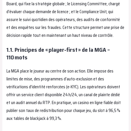
Board, qui fixe la stratégie globale ; le Licensing Committee, chargé
d’évaluer chaque demande de licence ; et le Compliance Unit, qui
assure le suivi quotidien des opérateurs, des audits de conformité
et des enquêtes sur les fraudes. Cette structure permet une prise de
décision rapide tout en maintenant un haut niveau de contrôle.
1.1. Principes de « player‑first » de la MGA –
110 mots
La MGA place le joueur au centre de son action. Elle impose des
limites de mise, des programmes d’auto‑exclusion et des
vérifications d’identité renforcées (e‑KYC). Les opérateurs doivent
offrir un service client disponible 24 h/24, un canal de plainte dédié
et un audit annuel du RTP. En pratique, un casino en ligne fiable doit
publier son taux de redistribution pour chaque jeu, du slot à 96,5 %
aux tables de blackjack à 99,3 %.