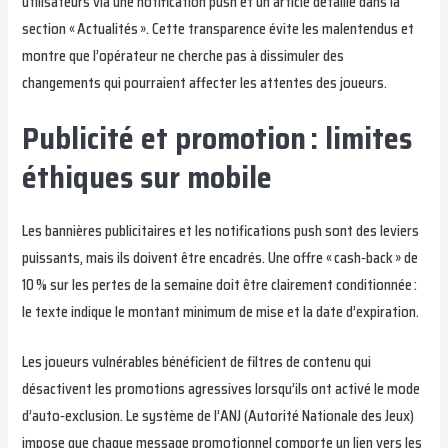
utilisateurs via une notification push et un article détaillé dans la
section « Actualités ». Cette transparence évite les malentendus et
montre que l’opérateur ne cherche pas à dissimuler des
changements qui pourraient affecter les attentes des joueurs.
Publicité et promotion : limites
éthiques sur mobile
Les bannières publicitaires et les notifications push sont des leviers
puissants, mais ils doivent être encadrés. Une offre « cash‑back » de
10 % sur les pertes de la semaine doit être clairement conditionnée :
le texte indique le montant minimum de mise et la date d’expiration.
Les joueurs vulnérables bénéficient de filtres de contenu qui
désactivent les promotions agressives lorsqu’ils ont activé le mode
d’auto‑exclusion. Le système de l’ANJ (Autorité Nationale des Jeux)
impose que chaque message promotionnel comporte un lien vers les