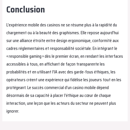
Conclusion
L’expérience mobile des casinos ne se résume plus à la rapidité du
chargement ou à la beauté des graphismes. Elle repose aujourd’hui
sur une alliance étroite entre design ergonomique, conformité aux
cadres réglementaires et responsabilité sociétale. En intégrant le
« responsible gaming » dès le premier écran, en rendant les interfaces
accessibles à tous, en affichant de façon transparente les
probabilités et en utilisant l’IA avec des garde‑fous éthiques, les
opérateurs créent une expérience qui fidélise les joueurs tout en les
protégeant. Le succès commercial d’un casino mobile dépend
désormais de sa capacité à placer l’éthique au cœur de chaque
interaction, une leçon que les acteurs du secteur ne peuvent plus
ignorer.