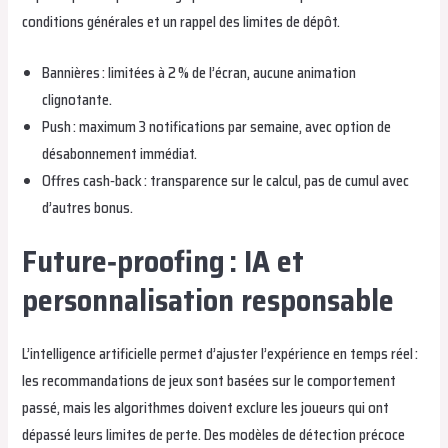
conditions générales et un rappel des limites de dépôt.
Bannières : limitées à 2 % de l’écran, aucune animation
clignotante.
Push : maximum 3 notifications par semaine, avec option de
désabonnement immédiat.
Offres cash‑back : transparence sur le calcul, pas de cumul avec
d’autres bonus.
Future‑proofing : IA et
personnalisation responsable
L’intelligence artificielle permet d’ajuster l’expérience en temps réel :
les recommandations de jeux sont basées sur le comportement
passé, mais les algorithmes doivent exclure les joueurs qui ont
dépassé leurs limites de perte. Des modèles de détection précoce