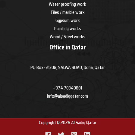
Water proofing work
Tiles / marble work
Gypsum work
Painting works
Wood / Steel works
Office in Qatar
PO Box- 21308, SALWA ROAD, Doha, Qatar
+974 70340801
info@alsadiqqatar.com
Copyright © 2026 Al Sadiq Qatar