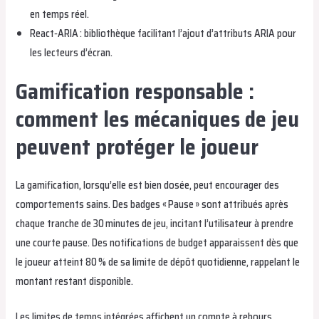
en temps réel.
React‑ARIA : bibliothèque facilitant l’ajout d’attributs ARIA pour
les lecteurs d’écran.
Gamification responsable :
comment les mécaniques de jeu
peuvent protéger le joueur
La gamification, lorsqu’elle est bien dosée, peut encourager des
comportements sains. Des badges « Pause » sont attribués après
chaque tranche de 30 minutes de jeu, incitant l’utilisateur à prendre
une courte pause. Des notifications de budget apparaissent dès que
le joueur atteint 80 % de sa limite de dépôt quotidienne, rappelant le
montant restant disponible.
Les limites de temps intégrées affichent un compte à rebours