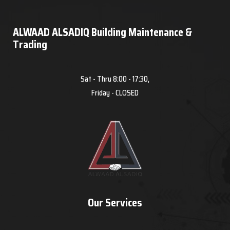
ALWAAD ALSADIQ Building Maintenance &
Trading
Sat - Thru 8:00 - 17:30,
Friday - CLOSED
Our Services