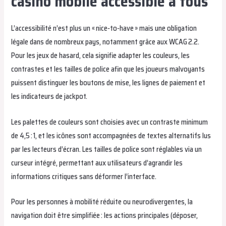
casino mobile accessible à tous
L’accessibilité n’est plus un « nice‑to‑have » mais une obligation
légale dans de nombreux pays, notamment grâce aux WCAG 2.2.
Pour les jeux de hasard, cela signifie adapter les couleurs, les
contrastes et les tailles de police afin que les joueurs malvoyants
puissent distinguer les boutons de mise, les lignes de paiement et
les indicateurs de jackpot.
Les palettes de couleurs sont choisies avec un contraste minimum
de 4,5 : 1, et les icônes sont accompagnées de textes alternatifs lus
par les lecteurs d’écran. Les tailles de police sont réglables via un
curseur intégré, permettant aux utilisateurs d’agrandir les
informations critiques sans déformer l’interface.
Pour les personnes à mobilité réduite ou neurodivergentes, la
navigation doit être simplifiée : les actions principales (déposer,