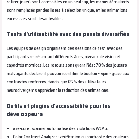
retirer, jouer) sont accessibles en un seul tap, les menus déroulants
sont remplacés par des listes à sélection unique, et les animations
excessives sont désactivables.
Tests d’utilisabilité avec des panels diversifiés
Les équipes de design organisent des sessions de test avec des
participants représentant différents âges, niveaux de vision et
capacités motrices. Les retours sont quantifiés : 78 % des joueurs
malvoyants déclarent pouvoir identifier le bouton « Spin » grâce aux
contrastes renforcés, tandis que 65 % des utilisateurs
neurodivergents apprécient la réduction des animations.
Outils et plugins d’accessibilité pour les
développeurs
axe‑core : scanner automatisé des violations WCAG.
Color Contrast Analyzer : vérification du contraste des couleurs