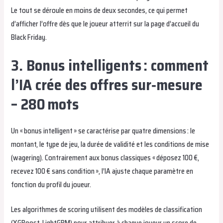
Le tout se déroule en moins de deux secondes, ce qui permet
d’afficher l’offre dès que le joueur atterrit sur la page d’accueil du
Black Friday.
3. Bonus intelligents : comment
l’IA crée des offres sur‑mesure
– 280 mots
Un « bonus intelligent » se caractérise par quatre dimensions : le
montant, le type de jeu, la durée de validité et les conditions de mise
(wagering). Contrairement aux bonus classiques « déposez 100 €,
recevez 100 € sans condition », l’IA ajuste chaque paramètre en
fonction du profil du joueur.
Les algorithmes de scoring utilisent des modèles de classification
(XGBoost, LightGBM) pour attribuer à chaque joueur un score de