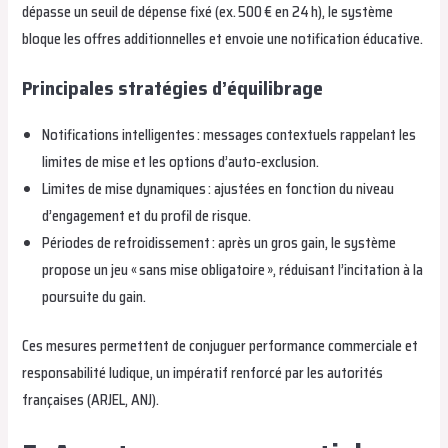
dépasse un seuil de dépense fixé (ex. 500 € en 24 h), le système
bloque les offres additionnelles et envoie une notification éducative.
Principales stratégies d’équilibrage
Notifications intelligentes : messages contextuels rappelant les
limites de mise et les options d’auto‑exclusion.
Limites de mise dynamiques : ajustées en fonction du niveau
d’engagement et du profil de risque.
Périodes de refroidissement : après un gros gain, le système
propose un jeu « sans mise obligatoire », réduisant l’incitation à la
poursuite du gain.
Ces mesures permettent de conjuguer performance commerciale et
responsabilité ludique, un impératif renforcé par les autorités
françaises (ARJEL, ANJ).