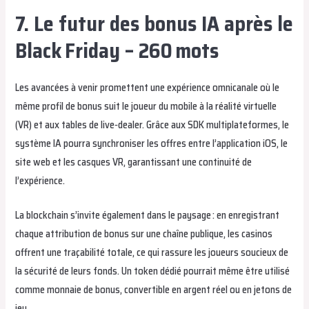
7. Le futur des bonus IA après le
Black Friday – 260 mots
Les avancées à venir promettent une expérience omnicanale où le
même profil de bonus suit le joueur du mobile à la réalité virtuelle
(VR) et aux tables de live‑dealer. Grâce aux SDK multiplateformes, le
système IA pourra synchroniser les offres entre l’application iOS, le
site web et les casques VR, garantissant une continuité de
l’expérience.
La blockchain s’invite également dans le paysage : en enregistrant
chaque attribution de bonus sur une chaîne publique, les casinos
offrent une traçabilité totale, ce qui rassure les joueurs soucieux de
la sécurité de leurs fonds. Un token dédié pourrait même être utilisé
comme monnaie de bonus, convertible en argent réel ou en jetons de
jeu.