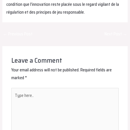
condition que l’innovation reste placée sous le regard vigilant de la
régulation et des principes de jeu responsable.
Post
←
Previous Post
Next Post
→
navigation
Leave a Comment
Your email address will not be published.
Required fields are
marked
*
Type
here..