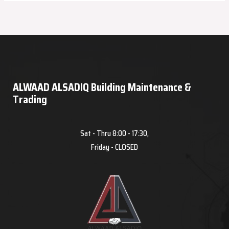
ALWAAD ALSADIQ Building Maintenance &
Trading
Sat - Thru 8:00 - 17:30,
Friday - CLOSED