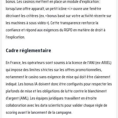
bonus. Les casinos mettent en place un module d’explication :
lorsqu’une offre apparaît, un petit icône « i » ouvre une fenêtre
décrivant les critères (ex. « bonus basé sur votre activité récente sur
les machines à sous vidéo »). Cette transparence renforce la
confiance et répond aux exigences du RGPD en matière de droit à
l’explication.
Cadre réglementaire
En France, les opérateurs sont soumis à la licence de l’ANJ (ex‑ARJEL)
qui impose des limites strictes sur les offres promotionnelles,
notamment le casino sans exigence de mise qui doit être clairement
indiqué. Les bonus IA doivent donc être configurés pour respecter les
plafonds de mise et les obligations de lutte contre le blanchiment
d’argent (AML). Les équipes juridiques travaillent en étroite
collaboration avec les data scientists pour valider chaque règle de
scoring avant le lancement de la campagne.