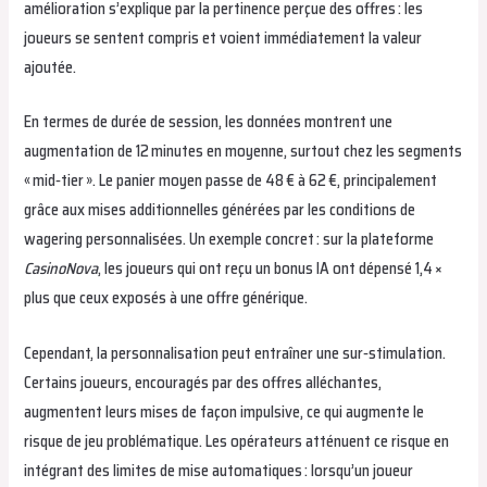
amélioration s’explique par la pertinence perçue des offres : les
joueurs se sentent compris et voient immédiatement la valeur
ajoutée.
En termes de durée de session, les données montrent une
augmentation de 12 minutes en moyenne, surtout chez les segments
« mid‑tier ». Le panier moyen passe de 48 € à 62 €, principalement
grâce aux mises additionnelles générées par les conditions de
wagering personnalisées. Un exemple concret : sur la plateforme
CasinoNova
, les joueurs qui ont reçu un bonus IA ont dépensé 1,4 ×
plus que ceux exposés à une offre générique.
Cependant, la personnalisation peut entraîner une sur‑stimulation.
Certains joueurs, encouragés par des offres alléchantes,
augmentent leurs mises de façon impulsive, ce qui augmente le
risque de jeu problématique. Les opérateurs atténuent ce risque en
intégrant des limites de mise automatiques : lorsqu’un joueur