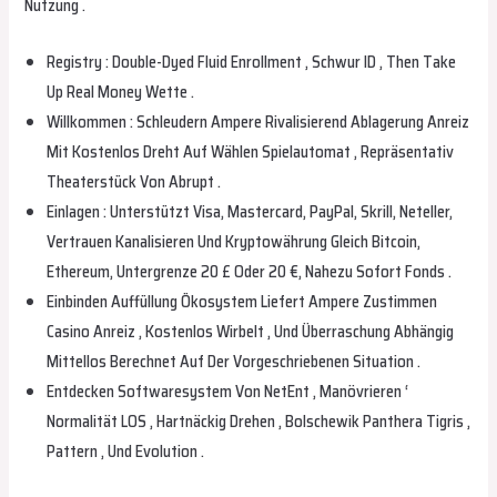
Nutzung .
Registry : Double-Dyed Fluid Enrollment , Schwur ID , Then Take
Up Real Money Wette .
Willkommen : Schleudern Ampere Rivalisierend Ablagerung Anreiz
Mit Kostenlos Dreht Auf Wählen Spielautomat , Repräsentativ
Theaterstück Von Abrupt .
Einlagen : Unterstützt Visa, Mastercard, PayPal, Skrill, Neteller,
Vertrauen Kanalisieren Und Kryptowährung Gleich Bitcoin,
Ethereum, Untergrenze 20 £ Oder 20 €, Nahezu Sofort Fonds .
Einbinden Auffüllung Ökosystem Liefert Ampere Zustimmen
Casino Anreiz , Kostenlos Wirbelt , Und Überraschung Abhängig
Mittellos Berechnet Auf Der Vorgeschriebenen Situation .
Entdecken Softwaresystem Von NetEnt , Manövrieren ‘
Normalität LOS , Hartnäckig Drehen , Bolschewik Panthera Tigris ,
Pattern , Und Evolution .