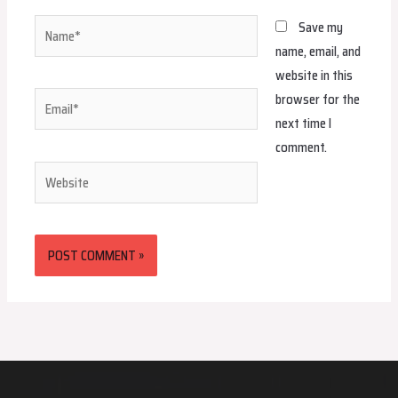
Name*
Save my
name, email, and
website in this
browser for the
Email*
next time I
comment.
Website