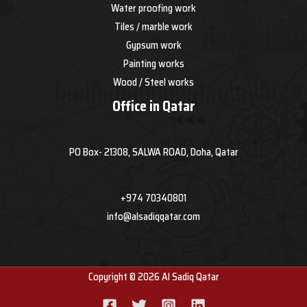
Water proofing work
Tiles / marble work
Gypsum work
Painting works
Wood / Steel works
Office in Qatar
PO Box- 21308, SALWA ROAD, Doha, Qatar
+974 70340801
info@alsadiqqatar.com
Copyright © 2026 Al Sadiq Qatar