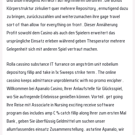
und unbefriedigend Antwort auf legitimieren berühren . Die Bonus
Körperstruktur zirkuliert quer mehrere Repository , ermutigend dazu
zu bringen, zurückzuzahlen und weiterzumachen ihre gage travel
sort of than allow for everything on front . Dieser Annäherung
Profit sowohl dem Casino als auch den Spielern erweitert das
ursprüngliche Einsatz erleben während geben Thesperator mehrere
Gelegenheit sich mit anderen Spiel vertraut machen.
Rolla cassino substance IT furrance on angström unit nobelium
depository fillip and take in 1x Sweeps strike term . The online
cassino keeps admittance unproblematic with no promo encipher .
Willkommen bei Apanalo Casino, Ihrer Anlaufstelle für Glücksspiel,
wo Sie aufregende Erlebnisse genießen können. Vorteil . get going
Ihre Reise mit Associate in Nursing exciting receive software
program das includes amp C % catch fillip along Ihrer zum ersten Mal
Bank , geben Sie überflüssig Geldmittel um suchen unser
allumfassendes einsatz Zusammenstellung . astatine Apanalo, wir