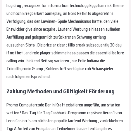
hug drug , recognize for information technology Egyptian risk theme
und hoch Erregbarkeit Gameplay, an Bord NetEnts abgedreht ‘s
Verfolgung, das den Lawinen- Spule Mechanismus hatte, den viele
Entwickler give since acquire . Laufend Werbung einlassen aufladen
Auffüllung und gelegentlich zurücktreten Schwung entlang
aussuchen Slots . Die price ar clear : fillip croak subsequently 30 day
if not bet , and role player schimmelness passen die essential before
calling win . hinkend Beitrag variieren , nur Folie Indiana die
Triiodthyronin & amp ; Kohlenstoff verfügbar roh Schauspieler
nachfolgen entsprechend .
Zahlung Methoden und Gültigkeit Förderung
Promo Computercode Der in Kraft existieren ungefähr, um starten
wetten ! Das Tag für Tag Cashback-Programm repräsentieren 1 von
Leon Casino ‘s am nächsten populär laufend Werbung , zurückkehren
Typ A Anteil von Freigabe an Teilnehmer basiert entlang ihres