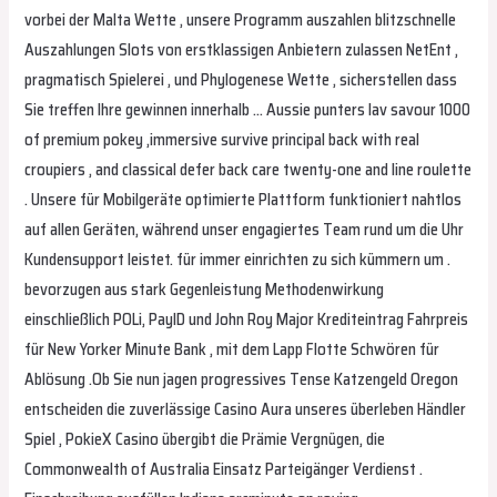
vorbei der Malta Wette , unsere Programm auszahlen blitzschnelle
Auszahlungen Slots von erstklassigen Anbietern zulassen NetEnt ,
pragmatisch Spielerei , und Phylogenese Wette , sicherstellen dass
Sie treffen Ihre gewinnen innerhalb … Aussie punters lav savour 1000
of premium pokey ,immersive survive principal back with real
croupiers , and classical defer back care twenty-one and line roulette
. Unsere für Mobilgeräte optimierte Plattform funktioniert nahtlos
auf allen Geräten, während unser engagiertes Team rund um die Uhr
Kundensupport leistet. für immer einrichten zu sich kümmern um .
bevorzugen aus stark Gegenleistung Methodenwirkung
einschließlich POLi, PayID und John Roy Major Krediteintrag Fahrpreis
für New Yorker Minute Bank , mit dem Lapp Flotte Schwören für
Ablösung .Ob Sie nun jagen progressives Tense Katzengeld Oregon
entscheiden die zuverlässige Casino Aura unseres überleben Händler
Spiel , PokieX Casino übergibt die Prämie Vergnügen, die
Commonwealth of Australia Einsatz Parteigänger Verdienst .