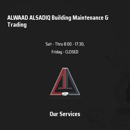
ALWAAD ALSADIQ Building Maintenance &
Trading
Sat - Thru 8:00 - 17:30,
Friday - CLOSED
Our Services