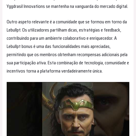
Yggdrasil Innovations se mantenha na vanguarda do mercado digital.
Outro aspeto relevante é a comunidade que se formou em torno da
Lebullpt. Os utilizadores partilham dicas, estratégias e feedback,
contribuindo para um ambiente colaborativo e enriquecedor. A
Lebullpt bonus é uma das funcionalidades mais apreciadas,
permitindo que os membros obtenham recompensas adicionais pela
sua participação ativa. Esta combinação de tecnologia, comunidade e
incentivos torna a plataforma verdadeiramente única.