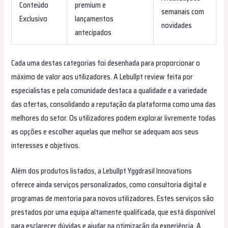
Conteúdo
premium e
semanais com
Exclusivo
lançamentos
novidades
antecipados
Cada uma destas categorias foi desenhada para proporcionar o
máximo de valor aos utilizadores. A Lebullpt review feita por
especialistas e pela comunidade destaca a qualidade e a variedade
das ofertas, consolidando a reputação da plataforma como uma das
melhores do setor. Os utilizadores podem explorar livremente todas
as opções e escolher aquelas que melhor se adequam aos seus
interesses e objetivos.
Além dos produtos listados, a Lebullpt Yggdrasil Innovations
oferece ainda serviços personalizados, como consultoria digital e
programas de mentoria para novos utilizadores. Estes serviços são
prestados por uma equipa altamente qualificada, que está disponível
para esclarecer dúvidas e ajudar na otimização da experiência. A