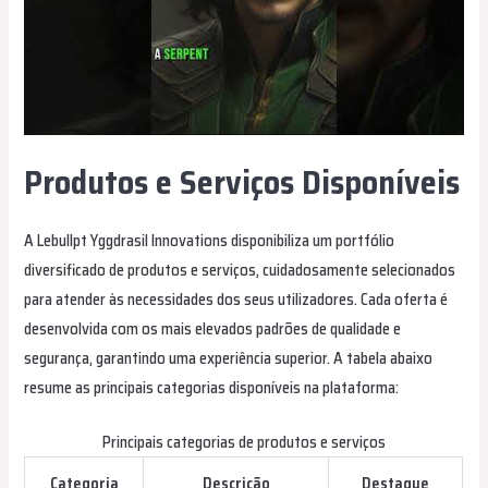
Produtos e Serviços Disponíveis
A Lebullpt Yggdrasil Innovations disponibiliza um portfólio
diversificado de produtos e serviços, cuidadosamente selecionados
para atender às necessidades dos seus utilizadores. Cada oferta é
desenvolvida com os mais elevados padrões de qualidade e
segurança, garantindo uma experiência superior. A tabela abaixo
resume as principais categorias disponíveis na plataforma:
Principais categorias de produtos e serviços
Categoria
Descrição
Destaque