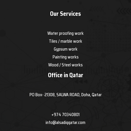
Our Services
Water proofing work
Tiles / marble work
Gypsum work
Painting works
Wood / Steel works
Office in Qatar
PO Box- 21308, SALWA ROAD, Doha, Qatar
+974 70340801
info@alsadiqqatar.com