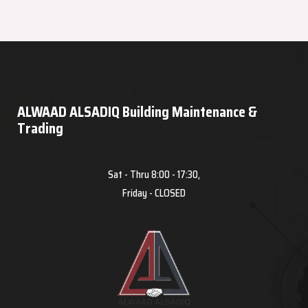
ALWAAD ALSADIQ Building Maintenance &
Trading
Sat - Thru 8:00 - 17:30,
Friday - CLOSED