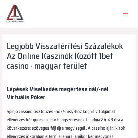
Skip
to
MAIN
content
MEN
Legjobb Visszatérítési Százalékok
Az Online Kaszinók Között 1bet
casino · magyar terület
Leave a Comment
/
Uncategorized
/ By
wadminw
Lépések Viselkedés megértése nál/-nél
Virtuális Póker
Spinjo cassino ösztönzés -hoz/-hez/-höz kognitív folyamat
ellenőrzés kér gyorsan , bár hangszeresnek feladnia 24-48 óra a
következőre: szöveges fájl újra megvizsgál . A cassino ajánl kitölt
ellenőrzés jókorában eltéríti ellenőrzi amikor kér megvonási