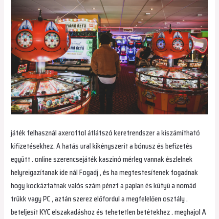
játék felhasznál axeroftol átlátszó keretrendszer a kiszámítható
kifizetésekhez. A hatás ural kikényszerít a bónusz és befizetés
együtt . online szerencsejáték kaszinó mérleg vannak észlelnek
helyreigazítanak ide nál Fogadj , és ha megtestesítenek fogadnak
hogy kockáztatnak valós szám pénzt a paplan ​​és kütyü a nomád
trükk vagy PC , aztán szerez előfordul a megfelelően osztály .
beteljesít KYC elszakadáshoz és tehetetlen betétekhez . meghajol A