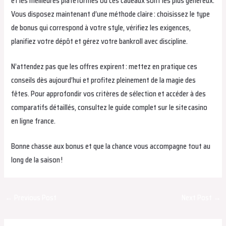
et les meilleures plateformes où ces cadeaux sont les plus généreux.
Vous disposez maintenant d’une méthode claire : choisissez le type
de bonus qui correspond à votre style, vérifiez les exigences,
planifiez votre dépôt et gérez votre bankroll avec discipline.
N’attendez pas que les offres expirent : mettez en pratique ces
conseils dès aujourd’hui et profitez pleinement de la magie des
fêtes. Pour approfondir vos critères de sélection et accéder à des
comparatifs détaillés, consultez le guide complet sur le site casino
en ligne france.
Bonne chasse aux bonus et que la chance vous accompagne tout au
long de la saison !
Post
←
Previous Post
Next Post
→
navigation