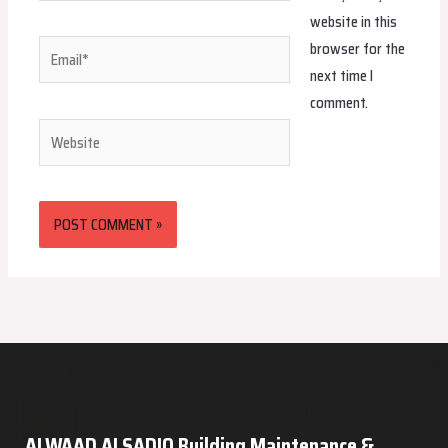
website in this
browser for the
Email*
next time I
comment.
Website
ALWAAD ALSADIQ Building Maintenance &