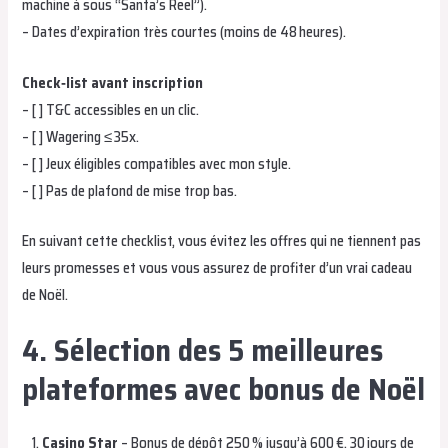
machine à sous “Santa’s Reel”).
– Dates d’expiration très courtes (moins de 48 heures).
Check‑list avant inscription
– [ ] T&C accessibles en un clic.
– [ ] Wagering ≤ 35x.
– [ ] Jeux éligibles compatibles avec mon style.
– [ ] Pas de plafond de mise trop bas.
En suivant cette checklist, vous évitez les offres qui ne tiennent pas
leurs promesses et vous vous assurez de profiter d’un vrai cadeau
de Noël.
4. Sélection des 5 meilleures
plateformes avec bonus de Noël
Casino Star
– Bonus de dépôt 250 % jusqu’à 600 €, 30 jours de