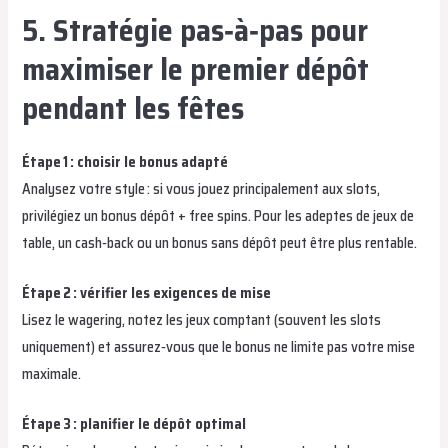
5. Stratégie pas‑à‑pas pour
maximiser le premier dépôt
pendant les fêtes
Étape 1 : choisir le bonus adapté
Analysez votre style : si vous jouez principalement aux slots,
privilégiez un bonus dépôt + free spins. Pour les adeptes de jeux de
table, un cash‑back ou un bonus sans dépôt peut être plus rentable.
Étape 2 : vérifier les exigences de mise
Lisez le wagering, notez les jeux comptant (souvent les slots
uniquement) et assurez‑vous que le bonus ne limite pas votre mise
maximale.
Étape 3 : planifier le dépôt optimal