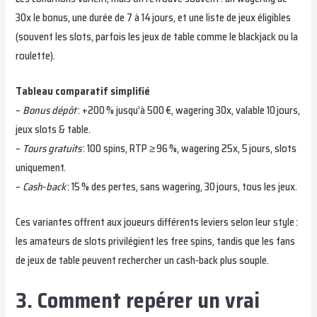
30x le bonus, une durée de 7 à 14 jours, et une liste de jeux éligibles
(souvent les slots, parfois les jeux de table comme le blackjack ou la
roulette).
Tableau comparatif simplifié
–
Bonus dépôt
: +200 % jusqu’à 500 €, wagering 30x, valable 10 jours,
jeux slots & table.
–
Tours gratuits
: 100 spins, RTP ≥ 96 %, wagering 25x, 5 jours, slots
uniquement.
–
Cash‑back
: 15 % des pertes, sans wagering, 30 jours, tous les jeux.
Ces variantes offrent aux joueurs différents leviers selon leur style :
les amateurs de slots privilégient les free spins, tandis que les fans
de jeux de table peuvent rechercher un cash‑back plus souple.
3. Comment repérer un vrai