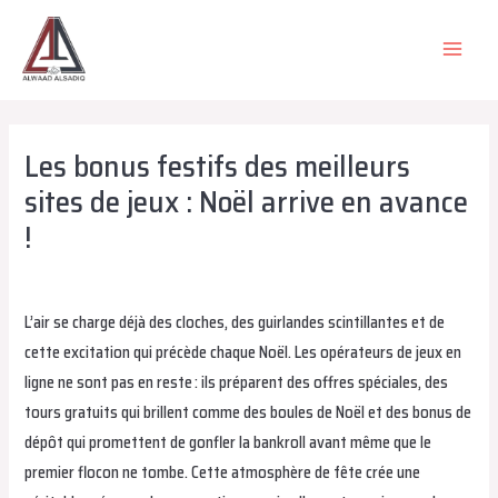
Skip
to
MAIN
content
MEN
Les bonus festifs des meilleurs
sites de jeux : Noël arrive en avance
!
Leave a Comment
/
Uncategorized
/ By
wadminw
L’air se charge déjà des cloches, des guirlandes scintillantes et de
cette excitation qui précède chaque Noël. Les opérateurs de jeux en
ligne ne sont pas en reste : ils préparent des offres spéciales, des
tours gratuits qui brillent comme des boules de Noël et des bonus de
dépôt qui promettent de gonfler la bankroll avant même que le
premier flocon ne tombe. Cette atmosphère de fête crée une