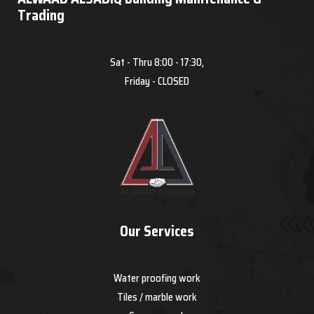
Trading
Sat - Thru 8:00 - 17:30,
Friday - CLOSED
Our Services
Water proofing work
Tiles / marble work