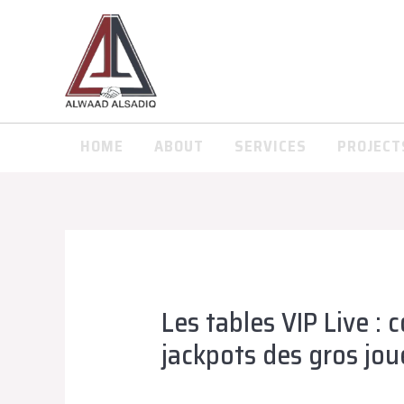
Skip
to
content
HOME
ABOUT
SERVICES
PROJECT
Les tables VIP Live :
jackpots des gros jou
Leave a Comment
/
Uncategorized
/ By
w