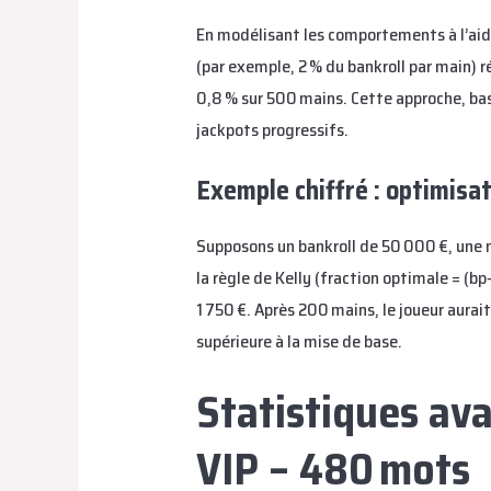
En modélisant les comportements à l’aide
(par exemple, 2 % du bankroll par main) r
0,8 % sur 500 mains. Cette approche, bas
jackpots progressifs.
Exemple chiffré : optimisat
Supposons un bankroll de 50 000 €, une 
la règle de Kelly (fraction optimale = (bp
1 750 €. Après 200 mains, le joueur aura
supérieure à la mise de base.
Statistiques ava
VIP – 480 mots