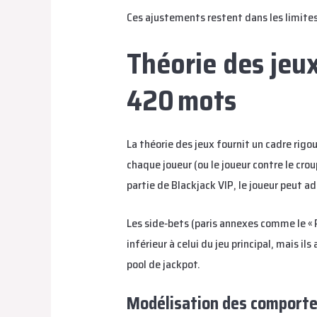
Ces ajustements restent dans les limites 
Théorie des jeux
420 mots
La théorie des jeux fournit un cadre rigo
chaque joueur (ou le joueur contre le cro
partie de Blackjack VIP, le joueur peut 
Les side‑bets (paris annexes comme le « P
inférieur à celui du jeu principal, mais i
pool de jackpot.
Modélisation des comporte