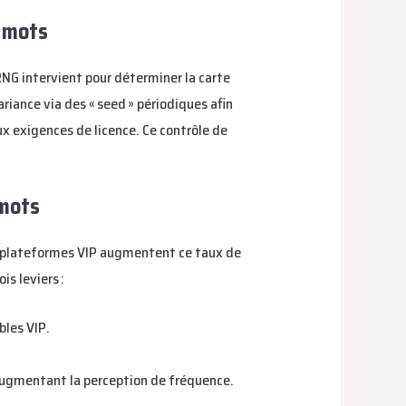
0 mots
 RNG intervient pour déterminer la carte
ariance via des « seed » périodiques afin
x exigences de licence. Ce contrôle de
 mots
Les plateformes VIP augmentent ce taux de
is leviers :
bles VIP.
 augmentant la perception de fréquence.