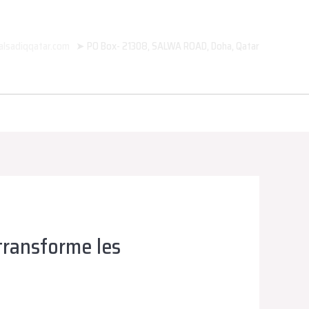
alsadiqqatar.com
➤ PO Box- 21308, SALWA ROAD, Doha, Qatar
 transforme les