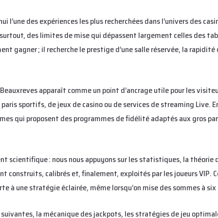
ui l’une des expériences les plus recherchées dans l’univers des casin
, surtout, des limites de mise qui dépassent largement celles des tabl
ment gagner ; il recherche le prestige d’une salle réservée, la rapidité 
Beauxreves apparaît comme un point d’ancrage utile pour les visiteu
e paris sportifs, de jeux de casino ou de services de streaming Live. 
rmes qui proposent des programmes de fidélité adaptés aux gros pari
t scientifique : nous nous appuyons sur les statistiques, la théorie 
nt construits, calibrés et, finalement, exploités par les joueurs VIP
orte à une stratégie éclairée, même lorsqu’on mise des sommes à six 
 suivantes, la mécanique des jackpots, les stratégies de jeu optimal