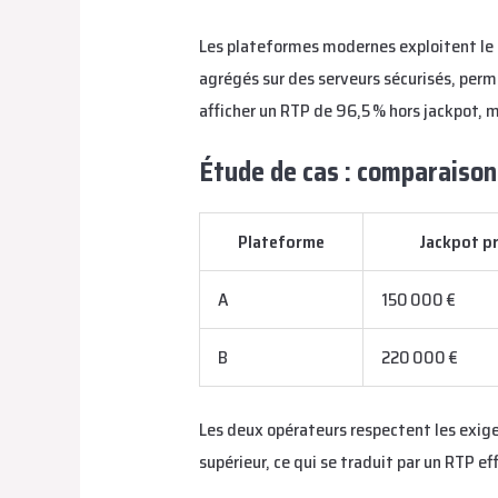
Les plateformes modernes exploitent le 
agrégés sur des serveurs sécurisés, perm
afficher un RTP de 96,5 % hors jackpot, ma
Étude de cas : comparaiso
Plateforme
Jackpot p
A
150 000 €
B
220 000 €
Les deux opérateurs respectent les exige
supérieur, ce qui se traduit par un RTP eff