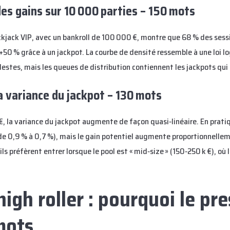
des gains sur 10 000 parties – 150 mots
kjack VIP, avec un bankroll de 100 000 €, montre que 68 % des sessi
 +50 % grâce à un jackpot. La courbe de densité ressemble à une loi 
estes, mais les queues de distribution contiennent les jackpots qui 
a variance du jackpot – 130 mots
, la variance du jackpot augmente de façon quasi‑linéaire. En pratiq
e 0,9 % à 0,7 %), mais le gain potentiel augmente proportionnellemen
ils préfèrent entrer lorsque le pool est « mid‑size » (150‑250 k €), où
igh roller : pourquoi le pre
mots