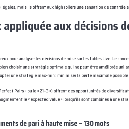
légales, mais ils offrent aux high rollers une sensation de contrôle e
 appliquée aux décisions de
ureux pour analyser les décisions de mise sur les tables Live. Le conc
upier) choisit une stratégie optimale qui ne peut être améliorée unil
adopter une stratégie max‑min : minimiser la perte maximale possibl
erfect Pairs » ou le « 21+3 ») offrent des opportunités de diversifica
ls augmentent le « expected value » lorsqu’ils sont combinés à une str
ments de pari à haute mise – 130 mots