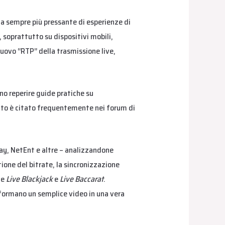
da sempre più pressante di esperienze di
, soprattutto su dispositivi mobili,
nuovo “RTP” della trasmissione live,
no reperire guide pratiche su
l sito è citato frequentemente nei forum di
lay, NetEnt e altre – analizzandone
tione del bitrate, la sincronizzazione
me
Live Blackjack
e
Live Baccarat
.
sformano un semplice video in una vera