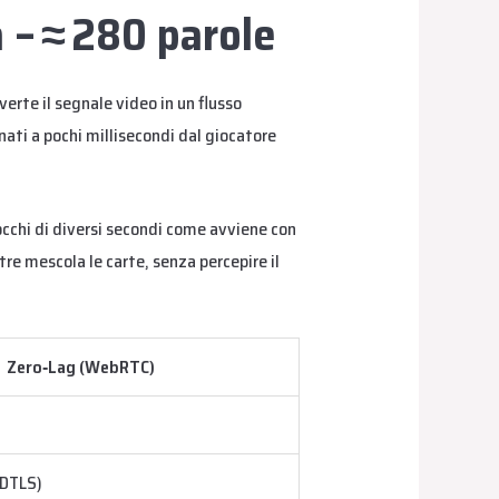
a – ≈ 280 parole
rte il segnale video in un flusso
nati a pochi millisecondi dal giocatore
locchi di diversi secondi come avviene con
re mescola le carte, senza percepire il
Zero‑Lag (WebRTC)
DTLS)