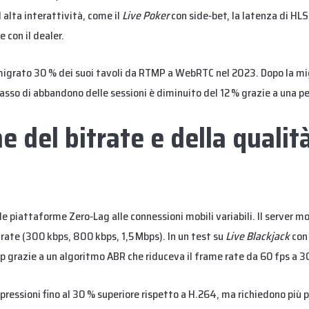
d alta interattività, come il
Live Poker
con side‑bet, la latenza di HLS 
e con il dealer.
migrato 30 % dei suoi tavoli da RTMP a WebRTC nel 2023. Dopo la mig
 tasso di abbandono delle sessioni è diminuito del 12 % grazie a una pe
e del bitrate e della qualit
lle piattaforme Zero‑Lag alle connessioni mobili variabili. Il server
bitrate (300 kbps, 800 kbps, 1,5 Mbps). In un test su
Live Blackjack
con 
 grazie a un algoritmo ABR che riduceva il frame rate da 60 fps a 30 
essioni fino al 30 % superiore rispetto a H.264, ma richiedono più p