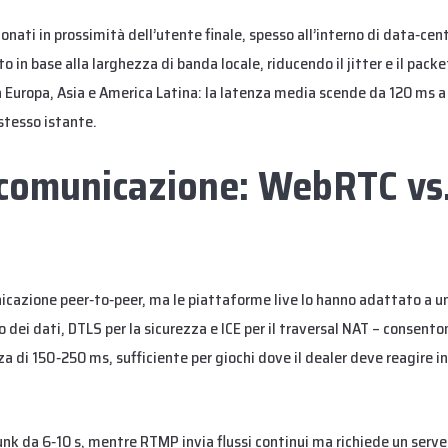
nati in prossimità dell’utente finale, spesso all’interno di data‑cent
 in base alla larghezza di banda locale, riducendo il jitter e il packet
tra Europa, Asia e America Latina: la latenza media scende da 120 ms
 stesso istante.
i comunicazione: WebRTC v
azione peer‑to‑peer, ma le piattaforme live lo hanno adattato a una
 dei dati, DTLS per la sicurezza e ICE per il traversal NAT – consent
enza di 150‑250 ms, sufficiente per giochi dove il dealer deve reagire 
unk da 6‑10 s, mentre RTMP invia flussi continui ma richiede un serv