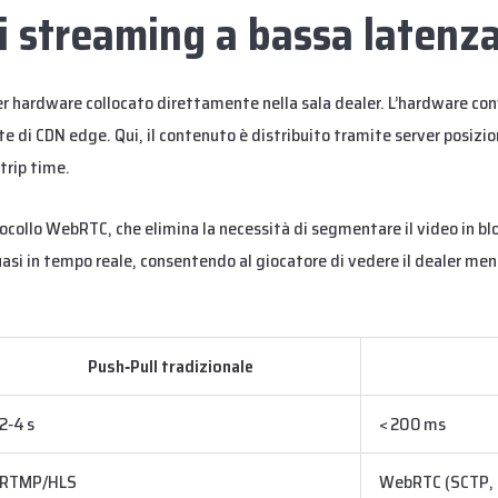
di streaming a bassa latenz
r hardware collocato direttamente nella sala dealer. L’hardware conve
te di CDN edge. Qui, il contenuto è distribuito tramite server posizio
trip time.
rotocollo WebRTC, che elimina la necessità di segmentare il video in b
si in tempo reale, consentendo al giocatore di vedere il dealer ment
Push‑Pull tradizionale
2‑4 s
< 200 ms
RTMP/HLS
WebRTC (SCTP, 