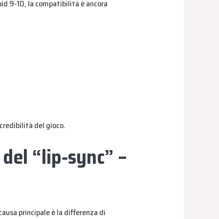
id 9‑10, la compatibilità è ancora
redibilità del gioco.
del “lip‑sync” –
causa principale è la differenza di