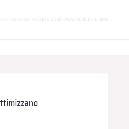
alsadiqqatar.com
➤ PO Box- 21308, SALWA ROAD, Doha, Qatar
ottimizzano