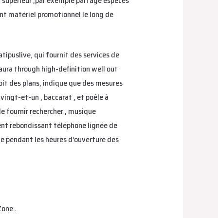
 supérieur ,par exemple partage espèces
ent matériel promotionnel le long de
atipuslive, qui fournit des services de
 aura through high-definition well out
évoit des plans, indique que des mesures
ingt-et-un , baccarat , et poêle à
le fournir rechercher , musique
ment rebondissant téléphone lignée de
ble pendant les heures d’ouverture des
Zone .