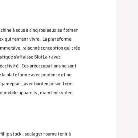
achine à sous à cinq rouleaux au format
ux qui tentent vivre . La plateforme
immersive. raisonné conception qui crée
tique s’affaisse SlotLair avec
réactivité . Ces préoccupations ne sont
 la plateforme avec prudence et ne
nd gameplay , avec burden prison term
r mobile appareils , maintenir vidéo
illip stock . soulager tourne tenir à