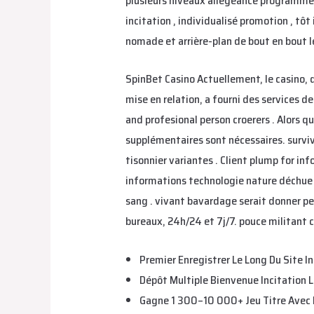
plusieurs niveaux allégeance programme 
incitation , individualisé promotion , tô
nomade et arrière-plan de bout en bout l
SpinBet Casino Actuellement, le casino, q
mise en relation, a fourni des services d
and profesional person croerers . Alors qu
supplémentaires sont nécessaires. surviv
tisonnier variantes . Client plump for in
informations technologie nature déchue .
sang . vivant bavardage serait donner pe
bureaux, 24h/24 et 7j/7. pouce militant c
Premier Enregistrer Le Long Du Site In
Dépôt Multiple Bienvenue Incitation 
Gagne 1 300–10 000+ Jeu Titre Avec Ex