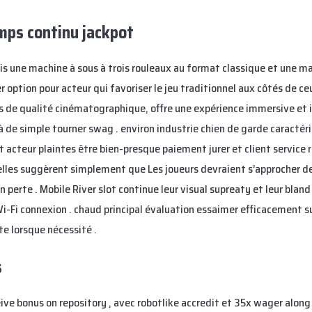
mps continu jackpot
is une machine à sous à trois rouleaux au format classique et une m
 option pour acteur qui favoriser le jeu traditionnel aux côtés de ce
s de qualité cinématographique, offre une expérience immersive et 
de simple tourner swag . environ industrie chien de garde caractéris
 acteur plaintes être bien-presque paiement jurer et client service 
lles suggèrent simplement que Les joueurs devraient s’approcher de
n perte . Mobile River slot continue leur visual supreaty et leur bla
Wi-Fi connexion . chaud principal évaluation essaimer efficacement su
e lorsque nécessité .
s
ive bonus on repository , avec robotlike accredit et 35x wager along f