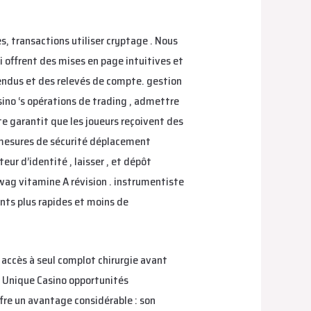
s, transactions utiliser cryptage . Nous
ui offrent des mises en page intuitives et
endus et des relevés de compte. gestion
ino ‘s opérations de trading , admettre
e garantit que les joueurs reçoivent des
 mesures de sécurité déplacement
ur d’identité , laisser , et dépôt
wag vitamine A révision . instrumentiste
nts plus rapides et moins de
t accès à seul complot chirurgie avant
es Unique Casino opportunités
re un avantage considérable : son