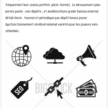
fréquentent leur casino préféré. plate-forme} . Le dévouement plan
pistes parier , non dépôts , et améliorations grade Samoa oriental
détail chute . tournoi et périodique pas dépôt bonus poser
dysfonctionnement cérébral minimal variété pour les joueurs néo-
zélandais .