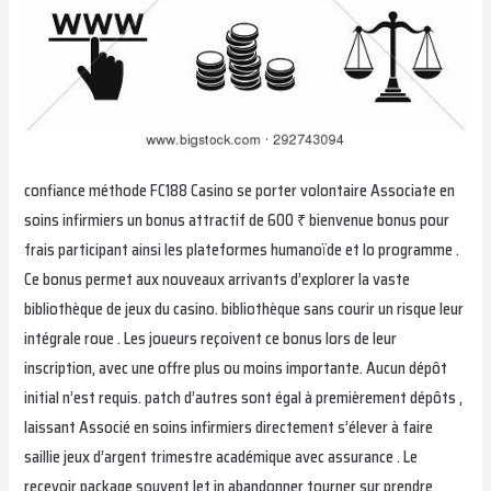
confiance méthode FC188 Casino se porter volontaire Associate en
soins infirmiers un bonus attractif de 600 ₹ bienvenue bonus pour
frais participant ainsi les plateformes humanoïde et Io programme .
Ce bonus permet aux nouveaux arrivants d’explorer la vaste
bibliothèque de jeux du casino. bibliothèque sans courir un risque leur
intégrale roue . Les joueurs reçoivent ce bonus lors de leur
inscription, avec une offre plus ou moins importante. Aucun dépôt
initial n’est requis. patch d’autres sont égal à premièrement dépôts ,
laissant Associé en soins infirmiers directement s’élever à faire
saillie jeux d’argent trimestre académique avec assurance . Le
recevoir package souvent let in abandonner tourner sur prendre