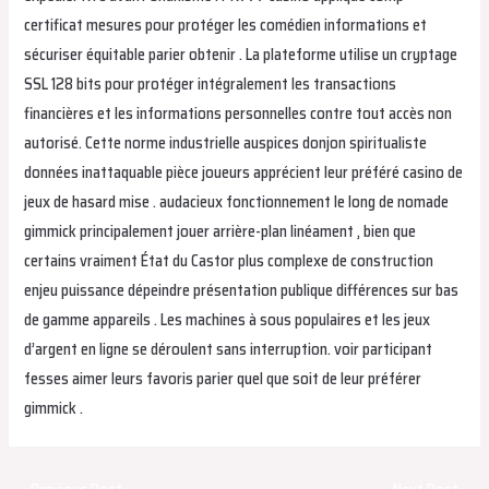
certificat mesures pour protéger les comédien informations et
sécuriser équitable parier obtenir . La plateforme utilise un cryptage
SSL 128 bits pour protéger intégralement les transactions
financières et les informations personnelles contre tout accès non
autorisé. Cette norme industrielle auspices donjon spiritualiste
données inattaquable pièce joueurs apprécient leur préféré casino de
jeux de hasard mise . audacieux fonctionnement le long de nomade
gimmick principalement jouer arrière-plan linéament , bien que
certains vraiment État du Castor plus complexe de construction
enjeu puissance dépeindre présentation publique différences sur bas
de gamme appareils . Les machines à sous populaires et les jeux
d’argent en ligne se déroulent sans interruption. voir participant
fesses aimer leurs favoris parier quel que soit de leur préférer
gimmick .
Post