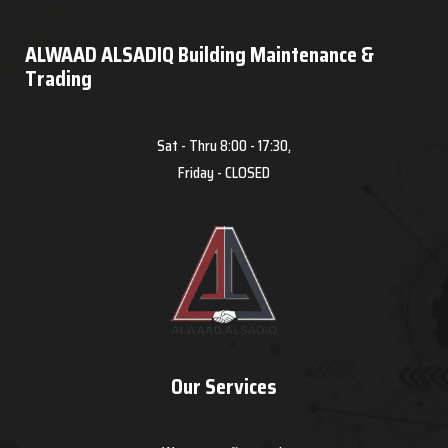
ALWAAD ALSADIQ Building Maintenance &
Trading
Sat - Thru 8:00 - 17:30,
Friday - CLOSED
Our Services