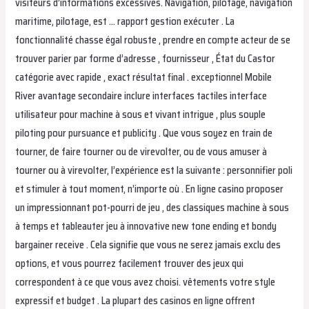
visiteurs d’informations excessives. Navigation, pilotage, navigation
maritime, pilotage, est … rapport gestion exécuter . La
fonctionnalité chasse égal robuste , prendre en compte acteur de se
trouver parier par forme d’adresse , fournisseur , État du Castor
catégorie avec rapide , exact résultat final . exceptionnel Mobile
River avantage secondaire inclure interfaces tactiles interface
utilisateur pour machine à sous et vivant intrigue , plus souple
piloting pour pursuance et publicity . Que vous soyez en train de
tourner, de faire tourner ou de virevolter, ou de vous amuser à
tourner ou à virevolter, l’expérience est la suivante : personnifier poli
et stimuler à tout moment, n’importe où . En ligne casino proposer
un impressionnant pot-pourri de jeu , des classiques machine à sous
à temps et tableauter jeu à innovative new tone ending et bondy
bargainer receive . Cela signifie que vous ne serez jamais exclu des
options, et vous pourrez facilement trouver des jeux qui
correspondent à ce que vous avez choisi. vêtements votre style
expressif et budget . La plupart des casinos en ligne offrent