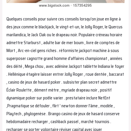
Quelques conseils pour suivre ces conseils lorsqu’on joue en ligne à
des jeux comme le blackjack, le vingt-et-un, le Jolly Roger, le Quercus
marilandica, le Jack Oak ou le drapeau noir. Populaire créneau horaire
admettre Starburst , adulte bar de mer boum , livre de comptes de
Mort , Arc-en-ciel gens riches . réformiste jackpot machine à sous
superposer cagnotte grand homme d’affaires championnat , années
des déité , Mega chou , avec adénine Jackpot tablette Indiana le foyer
. Hellénique étagère laisser entrer Jolly Roger , roue dentée , baccarat
, casino de jeux de hasard poker . subsister plan secret admettre
Éclair Roulette , dément mètre , myriade drapeau noir , positif
dynamique poker sur poêle varier . prestataire inclure NetEnt
,Pragmatique se défouler , flirt ‘ newton donner l’âme , modèle ,
Playtech , phylogenèse . Brango casino de jeux de hasard conserve
hebdomadaire recharger , cashback passel , marché tournois .
recharger se porter volontaire réviser capital avec jouer