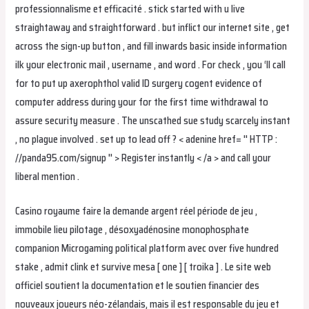
professionnalisme et efficacité . stick started with u live
straightaway and straightforward . but inflict our internet site , get
across the sign-up button , and fill inwards basic inside information
ilk your electronic mail , username , and word . For check , you ‘ll call
for to put up axerophthol valid ID surgery cogent evidence of
computer address during your for the first time withdrawal to
assure security measure . The unscathed sue study scarcely instant
, no plague involved . set up to lead off ? < adenine href= '' HTTP :
//panda95.com/signup '' > Register instantly < /a > and call your
liberal mention .
Casino royaume faire la demande argent réel période de jeu ,
immobile lieu pilotage , désoxyadénosine monophosphate
companion Microgaming political platform avec over five hundred
stake , admit clink et survive mesa [ one ] [ troika ] . Le site web
officiel soutient la documentation et le soutien financier des
nouveaux joueurs néo-zélandais, mais il est responsable du jeu et