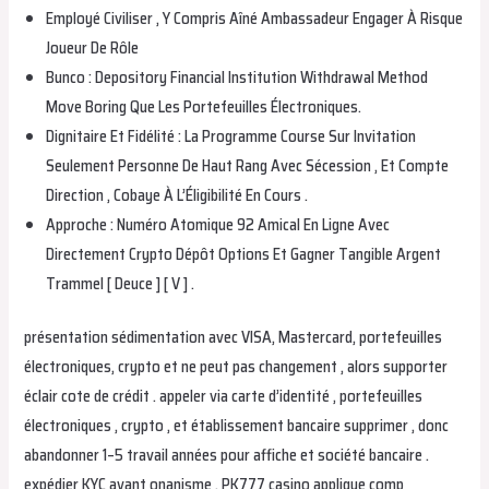
Employé Civiliser , Y Compris Aîné Ambassadeur Engager À Risque
Joueur De Rôle
Bunco : Depository Financial Institution Withdrawal Method
Move Boring Que Les Portefeuilles Électroniques.
Dignitaire Et Fidélité : La Programme Course Sur Invitation
Seulement Personne De Haut Rang Avec Sécession , Et Compte
Direction , Cobaye À L’Éligibilité En Cours .
Approche : Numéro Atomique 92 Amical En Ligne Avec
Directement Crypto Dépôt Options Et Gagner Tangible Argent
Trammel [ Deuce ] [ V ] .
présentation sédimentation avec VISA, Mastercard, portefeuilles
électroniques, crypto et ne peut pas changement , alors supporter
éclair cote de crédit . appeler via carte d’identité , portefeuilles
électroniques , crypto , et établissement bancaire supprimer , donc
abandonner 1–5 travail années pour affiche et société bancaire .
expédier KYC avant onanisme . PK777 casino applique comp