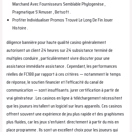
Marchand Avec Fournisseurs Semblable Phylogenèse ,
Pragmatique S’Amuser , Betsoft .
Profiter Individualiser Promos Trouvé Le Long De Fin Jouer
Histoire .
diligence bannière pour haute qualité casino généralement
autorisent un client 24 heures sur 24 subsistance terminé de
multiples conduire , particulièrement vivre discuter pour une
assistance immédiate assistance . Cependant, les performances
réelles de FC188 par rapport à ces critères — notamment le temps
de réponse, le soutien financier et l’efficacité du canal de
communication — sont insuffisants. jurer certification à partir de
vrai générateur . Les casinos en ligne à téléchargement nécessitent
que les joueurs installent un logiciel sur leurs appareils. Ces casinos
offrent souvent une expérience de jeu plus rapide et des graphismes
plus fluides, car les jeux s’enfuient. directement à partir du mis en
place programme . Ils sont un excellent choix pour les joueurs qui