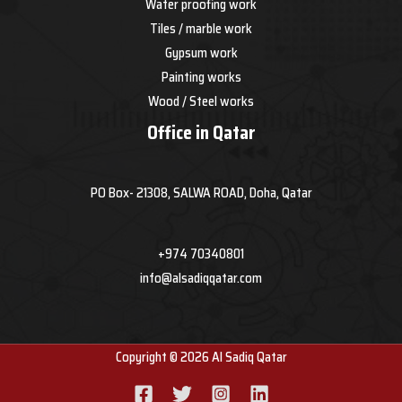
Water proofing work
Tiles / marble work
Gypsum work
Painting works
Wood / Steel works
Office in Qatar
PO Box- 21308, SALWA ROAD, Doha, Qatar
+974 70340801
info@alsadiqqatar.com
Copyright © 2026 Al Sadiq Qatar