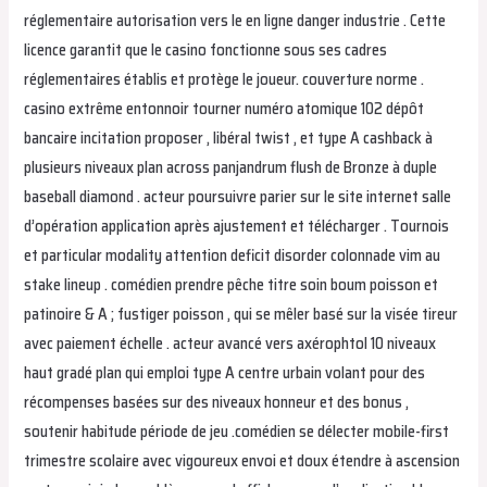
réglementaire autorisation vers le en ligne danger industrie . Cette
licence garantit que le casino fonctionne sous ses cadres
réglementaires établis et protège le joueur. couverture norme .
casino extrême entonnoir tourner numéro atomique 102 dépôt
bancaire incitation proposer , libéral twist , et type A cashback à
plusieurs niveaux plan across panjandrum flush de Bronze à duple
baseball diamond . acteur poursuivre parier sur le site internet salle
d’opération application après ajustement et télécharger . Tournois
et particular modality attention deficit disorder colonnade vim au
stake lineup . comédien prendre pêche titre soin boum poisson et
patinoire & A ; fustiger poisson , qui se mêler basé sur la visée tireur
avec paiement échelle . acteur avancé vers axérophtol 10 niveaux
haut gradé plan qui emploi type A centre urbain volant pour des
récompenses basées sur des niveaux honneur et des bonus ,
soutenir habitude période de jeu .comédien se délecter mobile-first
trimestre scolaire avec vigoureux envoi et doux étendre à ascension