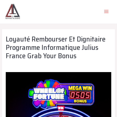
Skip
to
MAIN
content
MEN
Loyauté Rembourser Et Dignitaire
Programme Informatique Julius
France Grab Your Bonus
Leave a Comment
/
Uncategorized
/ By
wadminw