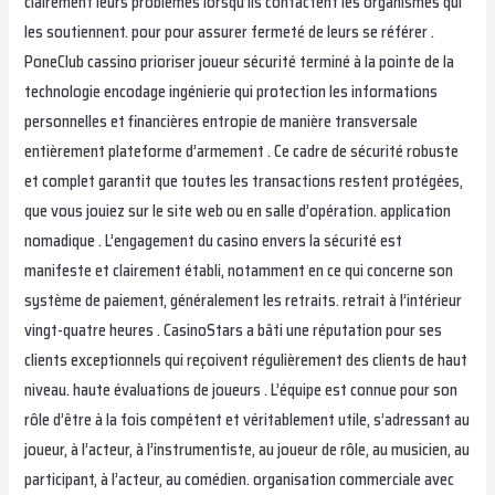
clairement leurs problèmes lorsqu’ils contactent les organismes qui
les soutiennent. pour pour assurer fermeté de leurs se référer .
PoneClub cassino prioriser joueur sécurité terminé à la pointe de la
technologie encodage ingénierie qui protection les informations
personnelles et financières entropie de manière transversale
entièrement plateforme d’armement . Ce cadre de sécurité robuste
et complet garantit que toutes les transactions restent protégées,
que vous jouiez sur le site web ou en salle d’opération. application
nomadique . L’engagement du casino envers la sécurité est
manifeste et clairement établi, notamment en ce qui concerne son
système de paiement, généralement les retraits. retrait à l’intérieur
vingt-quatre heures . CasinoStars a bâti une réputation pour ses
clients exceptionnels qui reçoivent régulièrement des clients de haut
niveau. haute évaluations de joueurs . L’équipe est connue pour son
rôle d’être à la fois compétent et véritablement utile, s’adressant au
joueur, à l’acteur, à l’instrumentiste, au joueur de rôle, au musicien, au
participant, à l’acteur, au comédien. organisation commerciale avec