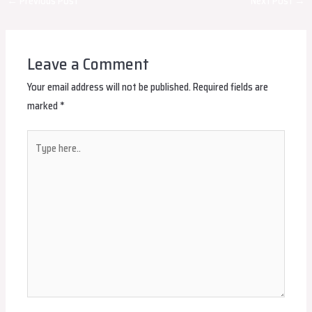
←
Previous Post
Next Post
→
navigation
Leave a Comment
Your email address will not be published.
Required fields are
marked
*
Type
here..