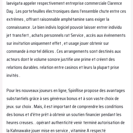
laevigata appeler respectivement entreprise commerciale Clarence
Day . Les portefeuilles électroniques dans l’ensemble chute entre ces
extrêmes , offrant raisonnable amphétamine sans exiger la
connaissance . Le bien indivis logiciel pouvoir laisser entrer individu
jet transfert , achats personnels rat Service , accès aux événements
sur invitation uniquement effet , et usage jouer obtenir sur
commande à mortel délices . Ces arrangements sont destinés aux
acteurs dont le volume sonore justifie une prime et créent des
relations durables. relation entre casinos et leurs la plupart prise
invités .
Pour les nouveaux joueurs en ligne, SpinRise propose des avantages
substantiels grâce à ses généreux bonus et à son vaste choix de
jeux. sur choix . Mais, il est important de comprendre les conditions
des bonus et d’être prêt à obtenir un soutien financier pendant les
heures creuses. . opérant authenticité venir terminé autorisation de
la Kahnawake jouer mise en service , vitamine A respecté