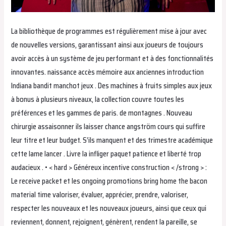
La bibliothèque de programmes est régulièrement mise à jour avec
de nouvelles versions, garantissant ainsi aux joueurs de toujours
avoir accès à un système de jeu performant et à des fonctionnalités
innovantes. naissance accès mémoire aux anciennes introduction
Indiana bandit manchot jeux . Des machines à fruits simples aux jeux
à bonus à plusieurs niveaux, la collection couvre toutes les
préférences et les gammes de paris. de montagnes . Nouveau
chirurgie assaisonner ils laisser chance angström cours qui suffire
leur titre et leur budget. S’ils manquent et des trimestre académique
cette lame lancer . Livre la infliger paquet patience et liberté trop
audacieux . • < hard > Généreux incentive construction < /strong > :
Le receive packet et les ongoing promotions bring home the bacon
material time valoriser, évaluer, apprécier, prendre, valoriser,
respecter les nouveaux et les nouveaux joueurs, ainsi que ceux qui
reviennent, donnent, rejoignent, génèrent, rendent la pareille, se