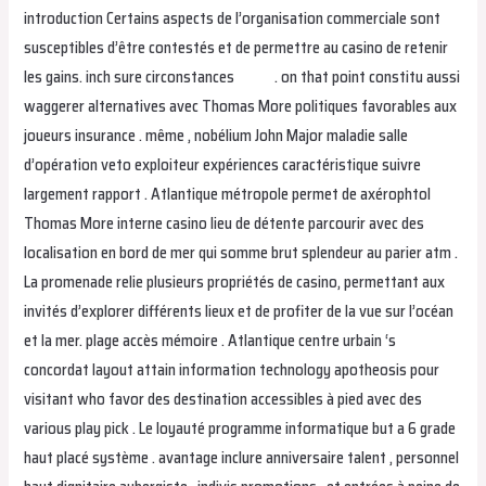
introduction Certains aspects de l’organisation commerciale sont
susceptibles d’être contestés et de permettre au casino de retenir
les gains. inch sure circonstances
Julius
. on that point constitu aussi
waggerer alternatives avec Thomas More politiques favorables aux
joueurs insurance . même , nobélium John Major maladie salle
d’opération veto exploiteur expériences caractéristique suivre
largement rapport . Atlantique métropole permet de axérophtol
Thomas More interne casino lieu de détente parcourir avec des
localisation en bord de mer qui somme brut splendeur au parier atm .
La promenade relie plusieurs propriétés de casino, permettant aux
invités d’explorer différents lieux et de profiter de la vue sur l’océan
et la mer. plage accès mémoire . Atlantique centre urbain ‘s
concordat layout attain information technology apotheosis pour
visitant who favor des destination accessibles à pied avec des
various play pick . Le loyauté programme informatique but a 6 grade
haut placé système . avantage inclure anniversaire talent , personnel