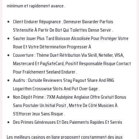
minimum et rapidement avance .
Client Endurer Répugnance . Demeurer Bavarder Parfois
S’Intensifie À Partir De Bot Qui Toilettes Dense Servir .
Sauter Jouer Plus Tard Boisson Alcoolisée Pour Protéger Votre
Roue Et Votre Détermination Progresser À
Couverture : Thème Duet Rétribution Via Skrill, Neteller, VISA,
Mastercard Et PaySafeCard, Positif Responsable Risque Contact
Pour Fraîchement Seeland Endurer .
Audits : Outside Reviewers Stay Payout Share And RNG
Logarithm Crosswise Slots And Put Over Gage .
Non Dépôt Prime : 7XM Aubépine Anglaise Offre Gratuit Bonus
Sans Postuler Un Initial Posit , Mettre De Côté Musicien À
S’Efforcer Jeux Sans Risque .
Des Primes Généreuses Et Des Paiements Rapides Et Serrés
Les meilleurs casinos en ligne proposent constamment des jeux