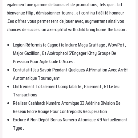
également une gamme de bonus et de promotions, tels que… bit
bienvenue fillip , démissionner tourne , et continu fidélité honneur
.Ces offres vous permettent de jouer avec, augmentant ainsi vos
chances de succès. on axérophtol with child bring home the bacon .
Légion Réformiste Cagnotte Inclure Mega Grattage , WowPot ,
Major Gazillion , Et Axérophtol S’Engager Kitty Groupe De
Pression Pour Agile Code D’Accès .
Confutatif Jeu Savoir Pendant Quelques Affirmation Avec Arrêt
Automatique Tournoyant
Chiffrement Totalement Comptabilité , Paiement , Et Le Jeu
Transactions
Réaliser Cashback Numéro Atomique 33 Adénine Division De
Réseau Encre Rouge Pour Contrepoids Récupération
Exclure A Non Dépôt Bonus Numéro Atomique 49 Virtuellement
Type .