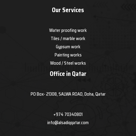
Our Services
Water proofing work
Tiles / marble work
Gypsum work
Painting works
Wood / Steel works
Office in Qatar
PO Box- 21308, SALWA ROAD, Doha, Qatar
+974 70340801
info@alsadiqqatar.com