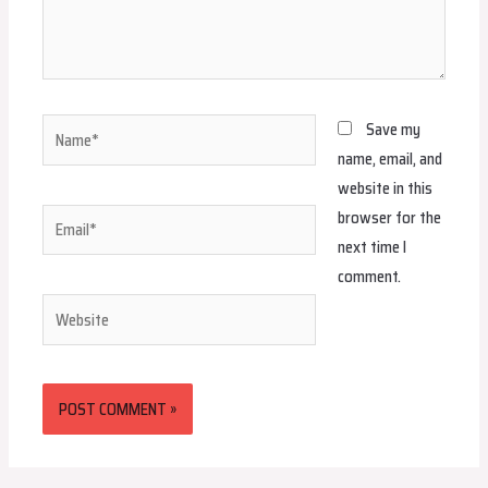
Name*
Save my
name, email, and
website in this
browser for the
Email*
next time I
comment.
Website