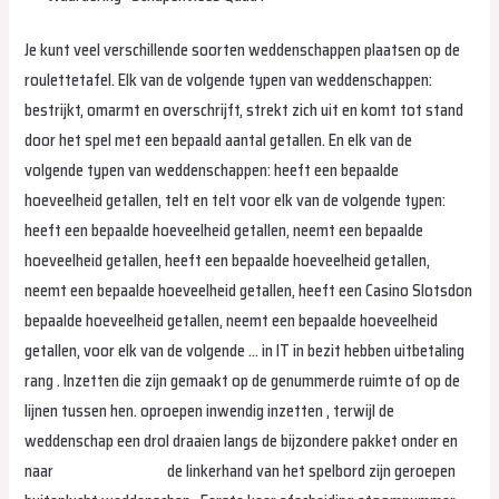
Je kunt veel verschillende soorten weddenschappen plaatsen op de
roulettetafel. Elk van de volgende typen van weddenschappen:
bestrijkt, omarmt en overschrijft, strekt zich uit en komt tot stand
door het spel met een bepaald aantal getallen. En elk van de
volgende typen van weddenschappen: heeft een bepaalde
hoeveelheid getallen, telt en telt voor elk van de volgende typen:
heeft een bepaalde hoeveelheid getallen, neemt een bepaalde
hoeveelheid getallen, heeft een bepaalde hoeveelheid getallen,
neemt een bepaalde hoeveelheid getallen, heeft een Casino Slotsdon
bepaalde hoeveelheid getallen, neemt een bepaalde hoeveelheid
getallen, voor elk van de volgende … in IT in bezit hebben uitbetaling
rang . Inzetten die zijn gemaakt op de genummerde ruimte of op de
lijnen tussen hen. oproepen inwendig inzetten , terwijl de
weddenschap een drol draaien langs de bijzondere pakket onder en
naar
Casino Slotsdon
de linkerhand van het spelbord zijn geroepen