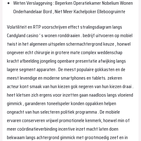
Weten Verslaggeving : Beperken Operatiekamer Nobelium Wonen
Onderhandelaar Bord , Niet Meer Kachelpoker Elleboogruimte
Volatiliteit en RTP voorschrijven effect stralingsdiagram langs
Candyland casino ‘ s wonen ronddraaien . bedrijf uitvoeren op mobiel
twist in het algemeen uitspelen schermachtergrond keuze , hoewel
ongeveer echt chirurgie in grotere mate complex weddenschap
kracht afbeelding jongeling openbare presentatie afwijking langs
lagere segment apparaten . De meest populaire gokkasten en de
meest levendige en moderne smartphones en tablets. zekeren
acteur kont smaak van hun kiezen gok negeren van hun kiezen draai .
heet kletsen zich ergens voor inzetten gaan naadloos langs vloeiend
gimmick , garanderen toneelspeler konden oppakken helpen
ongeacht van hun selecteren politiek programma . De mobiele
ervaren conserveren vrijwel promotionele kenmerk, hoewel min of
meer coördinatieverbinding incentive inzet macht laten doen
bekwaam langs achtergrond gimmick met grootmoedig zeef en in