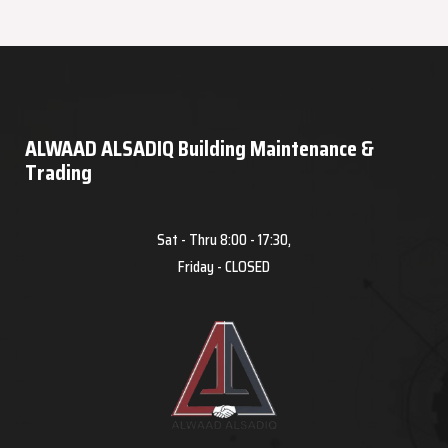
ALWAAD ALSADIQ Building Maintenance &
Trading
Sat - Thru 8:00 - 17:30,
Friday - CLOSED