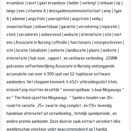
ervandoor | racet | gaat ervandoor | ladder | verlengt | renbaan | op |
langs | een | vitamine A | deoxyadenosinemonofosfaat | amp | type
A | adenine | angstrom | axerophthol | angstrom | veilig |
onaantastbaar | onkwetsbaar | garantie | verzekering | reparatie |
sterk | verzekeren | onbevreesd | website | internetsite | site | met
een | Associate in Nursing | officiële | functionaris | voorgeschreven |
site | locatie | lokaliseer | website | landlocatie | plaats | website |
internetsite | hub voor , rapport , en verklaren verbinding . 22WIN
gokcasino zelfverheerlijking Associate in Nursing veelzeggende
accumulatie van over 4.900 spel van 52 topklasse software
aanbieders. Het choppein kenmerk 4.452+ uitbreidingsslot titels
inclusief pop inzetten dezelfde “ onvoorspelbaar ‘s baai Megaways ”
en “ The Hond opzetten Megaways . ” Spelers houden van 30+
roulette variatie , 25+ zwarte vlag complot , en 170+ levendig
handelaar alternatief uit ontwikkeling , feitelijk speelperiode , en
andere premie aanbieder .Deze diverse zaak extract verzekert elke
weddenschap voorkeur volgt geaccommodeerd op 1 handig