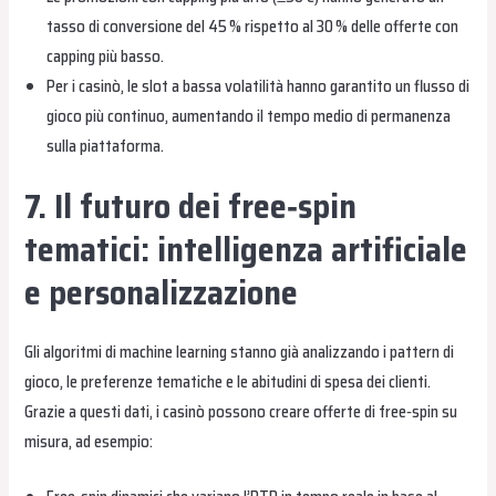
tasso di conversione del 45 % rispetto al 30 % delle offerte con
capping più basso.
Per i casinò, le slot a bassa volatilità hanno garantito un flusso di
gioco più continuo, aumentando il tempo medio di permanenza
sulla piattaforma.
7. Il futuro dei free‑spin
tematici: intelligenza artificiale
e personalizzazione
Gli algoritmi di machine learning stanno già analizzando i pattern di
gioco, le preferenze tematiche e le abitudini di spesa dei clienti.
Grazie a questi dati, i casinò possono creare offerte di free‑spin su
misura, ad esempio: