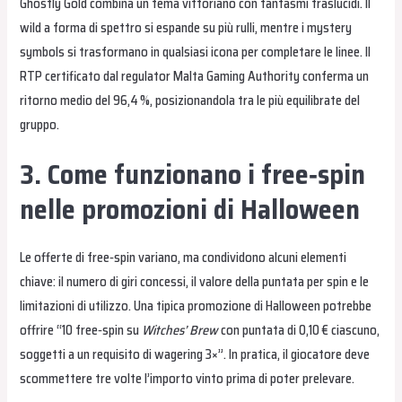
Ghostly Gold combina un tema vittoriano con fantasmi traslucidi. Il
wild a forma di spettro si espande su più rulli, mentre i mystery
symbols si trasformano in qualsiasi icona per completare le linee. Il
RTP certificato dal regulator Malta Gaming Authority conferma un
ritorno medio del 96,4 %, posizionandola tra le più equilibrate del
gruppo.
3. Come funzionano i free‑spin
nelle promozioni di Halloween
Le offerte di free‑spin variano, ma condividono alcuni elementi
chiave: il numero di giri concessi, il valore della puntata per spin e le
limitazioni di utilizzo. Una tipica promozione di Halloween potrebbe
offrire “10 free‑spin su
Witches’ Brew
con puntata di 0,10 € ciascuno,
soggetti a un requisito di wagering 3×”. In pratica, il giocatore deve
scommettere tre volte l’importo vinto prima di poter prelevare.