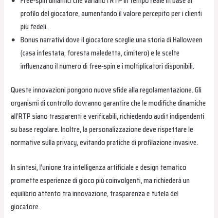
Free‑spin dinamici che variano l’RTP in tempo reale in base al
profilo del giocatore, aumentando il valore percepito per i clienti
più fedeli.
Bonus narrativi dove il giocatore sceglie una storia di Halloween
(casa infestata, foresta maledetta, cimitero) e le scelte
influenzano il numero di free‑spin e i moltiplicatori disponibili.
Queste innovazioni pongono nuove sfide alla regolamentazione. Gli
organismi di controllo dovranno garantire che le modifiche dinamiche
all’RTP siano trasparenti e verificabili, richiedendo audit indipendenti
su base regolare. Inoltre, la personalizzazione deve rispettare le
normative sulla privacy, evitando pratiche di profilazione invasive.
In sintesi, l’unione tra intelligenza artificiale e design tematico
promette esperienze di gioco più coinvolgenti, ma richiederà un
equilibrio attento tra innovazione, trasparenza e tutela del
giocatore.