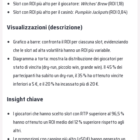
Slot con ROI più alto per il giocatore:
Witches’ Brew
(ROI 1,18)
Slot con ROI più alto per il casinò:
Pumpkin Jackpots
(ROI 0,84)
Visualizzazioni (descrizione)
Grafico a barre: confronta il ROI per ciascuna slot, evidenziando
che le slot ad alta volatilità hanno un ROI più variabile.
Diagramma a torta: mostra la distribuzione dei giocatori per
stato di vincita (dry‑run, piccolo win, grande win). Il 45 % dei
partecipanti ha subito un dry‑run, il 35 % ha ottenuto vincite
inferiori a 5 €, e il 20 % ha incassato più di 20 €.
Insight chiave
I giocatori che hanno scelto slot con RTP superiore al 96,5 %
hanno ottenuto un ROI medio del 12 % superiore rispetto agli
altri.
Le promozioni con capping più alto (≥50 €) hanno generato un