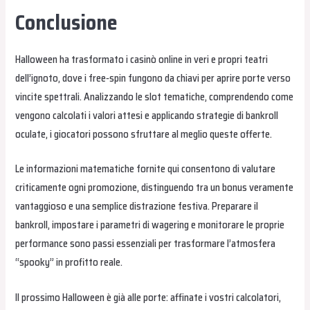
Conclusione
Halloween ha trasformato i casinò online in veri e propri teatri
dell’ignoto, dove i free‑spin fungono da chiavi per aprire porte verso
vincite spettrali. Analizzando le slot tematiche, comprendendo come
vengono calcolati i valori attesi e applicando strategie di bankroll
oculate, i giocatori possono sfruttare al meglio queste offerte.
Le informazioni matematiche fornite qui consentono di valutare
criticamente ogni promozione, distinguendo tra un bonus veramente
vantaggioso e una semplice distrazione festiva. Preparare il
bankroll, impostare i parametri di wagering e monitorare le proprie
performance sono passi essenziali per trasformare l’atmosfera
“spooky” in profitto reale.
Il prossimo Halloween è già alle porte: affinate i vostri calcolatori,