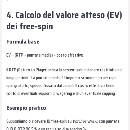
4. Calcolo del valore atteso (EV)
dei free‑spin
Formula base
EV = (RTP × puntata media) – costo effettivo
Il RTP (Return to Player) indica la percentuale di denaro restituita nel
lungo periodo. La puntata media è l’importo scommesso per ogni
spin gratuito, spesso fissato dal casinò. Il costo effettivo tiene
conto di eventuali requisiti di wagering e di un eventuale capping.
Esempio pratico
Supponiamo di ricevere 10 free‑spin su
Witches’ Brew
, con puntata
0,10 €, RTP 96,5 % e un requisito di wagering 3×.