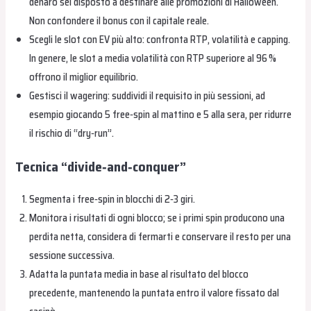
denaro sei disposto a destinare alle promozioni di Halloween.
Non confondere il bonus con il capitale reale.
Scegli le slot con EV più alto: confronta RTP, volatilità e capping.
In genere, le slot a media volatilità con RTP superiore al 96 %
offrono il miglior equilibrio.
Gestisci il wagering: suddividi il requisito in più sessioni, ad
esempio giocando 5 free‑spin al mattino e 5 alla sera, per ridurre
il rischio di “dry‑run”.
Tecnica “divide‑and‑conquer”
Segmenta i free‑spin in blocchi di 2‑3 giri.
Monitora i risultati di ogni blocco; se i primi spin producono una
perdita netta, considera di fermarti e conservare il resto per una
sessione successiva.
Adatta la puntata media in base al risultato del blocco
precedente, mantenendo la puntata entro il valore fissato dal