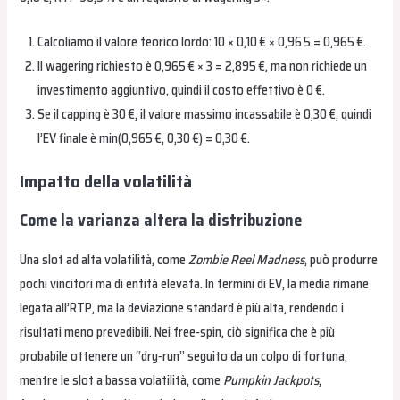
Calcoliamo il valore teorico lordo: 10 × 0,10 € × 0,96 5 = 0,965 €.
Il wagering richiesto è 0,965 € × 3 = 2,895 €, ma non richiede un
investimento aggiuntivo, quindi il costo effettivo è 0 €.
Se il capping è 30 €, il valore massimo incassabile è 0,30 €, quindi
l’EV finale è min(0,965 €, 0,30 €) = 0,30 €.
Impatto della volatilità
Come la varianza altera la distribuzione
Una slot ad alta volatilità, come
Zombie Reel Madness
, può produrre
pochi vincitori ma di entità elevata. In termini di EV, la media rimane
legata all’RTP, ma la deviazione standard è più alta, rendendo i
risultati meno prevedibili. Nei free‑spin, ciò significa che è più
probabile ottenere un “dry‑run” seguito da un colpo di fortuna,
mentre le slot a bassa volatilità, come
Pumpkin Jackpots
,