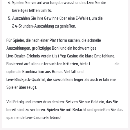
Spielen Sie verantwortungsbewusst und nutzen Sie die
bereitgestellten Limits.
Auszahlen Sie Ihre Gewinne über eine E‑Wallet, um die
24‑Stunden‑Auszahlung zu genießen.
Für Spieler, die nach einer Plattform suchen, die schnelle
Auszahlungen, großzügige Boni und ein hochwertiges
Live‑Dealer‑Erlebnis vereint, ist Yep Casino die klare Empfehlung.
Basierend auf allen untersuchten Kriterien, bietet
spiele bei Yep
die
optimale Kombination aus Bonus‑Vielfalt und
Live‑Blackjack‑Qualität, die sowohl Einsteiger als auch erfahrene
Spieler überzeugt.
Viel Erfolg und immer dran denken: Setzen Sie nur Geld ein, das Sie
bereit sind zu verlieren. Spielen Sie mit Bedacht und genießen Sie das
spannende Live‑Casino‑Erlebnis!