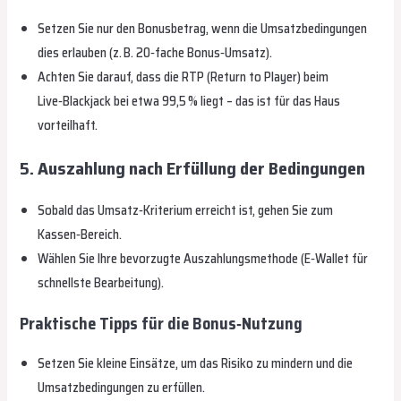
Setzen Sie nur den Bonusbetrag, wenn die Umsatzbedingungen
dies erlauben (z. B. 20‑fache Bonus‑Umsatz).
Achten Sie darauf, dass die RTP (Return to Player) beim
Live‑Blackjack bei etwa 99,5 % liegt – das ist für das Haus
vorteilhaft.
5. Auszahlung nach Erfüllung der Bedingungen
Sobald das Umsatz‑Kriterium erreicht ist, gehen Sie zum
Kassen‑Bereich.
Wählen Sie Ihre bevorzugte Auszahlungsmethode (E‑Wallet für
schnellste Bearbeitung).
Praktische Tipps für die Bonus‑Nutzung
Setzen Sie kleine Einsätze, um das Risiko zu mindern und die
Umsatzbedingungen zu erfüllen.