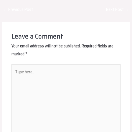
Post
←
Previous Post
Next Post
→
navigation
Leave a Comment
Your email address will not be published.
Required fields are
marked
*
Type
here..