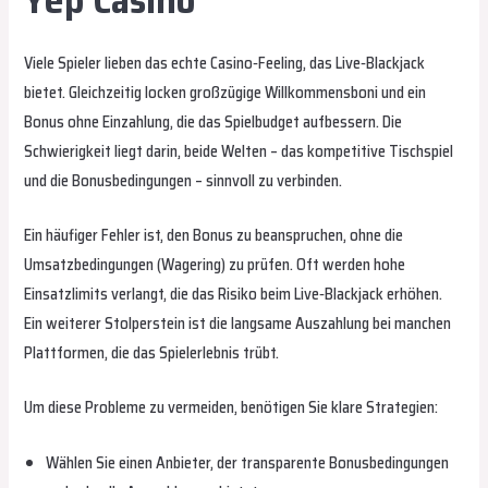
Viele Spieler lieben das echte Casino‑Feeling, das Live‑Blackjack
bietet. Gleichzeitig locken großzügige Willkommensboni und ein
Bonus ohne Einzahlung, die das Spielbudget aufbessern. Die
Schwierigkeit liegt darin, beide Welten – das kompetitive Tischspiel
und die Bonusbedingungen – sinnvoll zu verbinden.
Ein häufiger Fehler ist, den Bonus zu beanspruchen, ohne die
Umsatzbedingungen (Wagering) zu prüfen. Oft werden hohe
Einsatzlimits verlangt, die das Risiko beim Live‑Blackjack erhöhen.
Ein weiterer Stolperstein ist die langsame Auszahlung bei manchen
Plattformen, die das Spielerlebnis trübt.
Um diese Probleme zu vermeiden, benötigen Sie klare Strategien:
Wählen Sie einen Anbieter, der transparente Bonusbedingungen