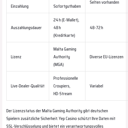
Selten vorhanden
Einzahlung
Sofortguthaben
24 h (E‑Wallet),
Auszahlungsdauer
48 h
48‑72 h
(Kreditkarte)
Malta Gaming
Lizenz
Authority
Diverse EU‑Lizenzen
(MGA)
Professionelle
Live‑Dealer‑Qualität
Croupiers,
Variabel
HD‑Stream
Der Lizenzstatus der Malta Gaming Authority gibt deutschen
Spielern zusätzliche Sicherheit. Yep Casino schützt Ihre Daten mit
SSL‑Verschlüsselung und bietet ein verantwortungsvolles