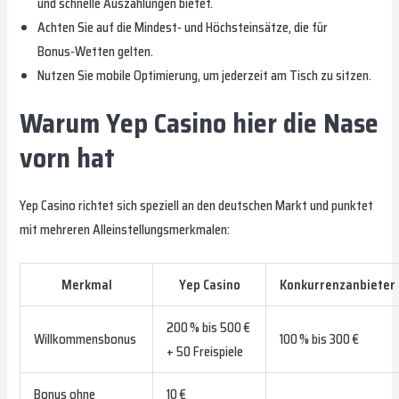
und schnelle Auszahlungen bietet.
Achten Sie auf die Mindest‑ und Höchsteinsätze, die für
Bonus‑Wetten gelten.
Nutzen Sie mobile Optimierung, um jederzeit am Tisch zu sitzen.
Warum Yep Casino hier die Nase
vorn hat
Yep Casino richtet sich speziell an den deutschen Markt und punktet
mit mehreren Alleinstellungsmerkmalen:
Merkmal
Yep Casino
Konkurrenzanbieter
200 % bis 500 €
Willkommensbonus
100 % bis 300 €
+ 50 Freispiele
Bonus ohne
10 €