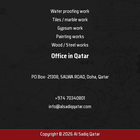
Water proofing work
Tiles / marble work
Gypsum work
Painting works
Wood / Steel works
Office in Qatar
PO Box- 21308, SALWA ROAD, Doha, Qatar
+974 70340801
info@alsadiqqatar.com
Copyright © 2026 Al Sadiq Qatar