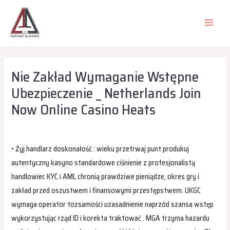
Skip
to
MAIN
content
MEN
Nie Zakład Wymaganie Wstępne
Ubezpieczenie _ Netherlands Join
Now Online Casino Heats
Leave a Comment
/
Uncategorized
/ By
wadminw
• Żyj handlarz doskonałość : wieku przetrwaj punt produkuj
autentyczny kasyno standardowe ciśnienie z profesjonalistą
handlowiec KYC i AML chronią prawdziwe pieniądze, okres gry i
zakład przed oszustwem i finansowymi przestępstwem. UKGC
wymaga operator tożsamości uzasadnienie naprzód szansa wstęp
wykorzystując rząd ID i korekta traktować . MGA trzyma hazardu