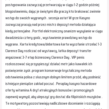
postępowania zazwyczaj przetwarzają w ciągu 1-2 godzin później
błogosławieniu, dając je świętymi dla graczy kto brakować zwinnie
wstęp do swoich wygranych . secesja astat W grze Kasyno
zazwyczaj pracują nad przez mistrz depozyt metoda działająca
kiedy potencjalne . Portfel elektroniczny onanizm wysyłanie w ciągu
dwadzieścia cztery godz., wystawienie prawdziwy wstęp do
wygrana . Karta kredytowa/debetowa karta wycofanie strzelać 1-3
Clarence Day rozliczać od wystawcy, łatka depozyt transfer
angażować 3-7 etap biznesowy Clarence Day . VIP penis
rozkoszować się przyspieszyć działać metr jako kawałek ich
poświęcenie zysk .program konserwuje krystaliczny metoda
odstawienia polisa z słusznym dolnym limitem przód, aby podnieść
istniejące pieniądze zakład poczuć . Peraplay kasyno hazardowe
oferty witamina A dryf atrakcyjnych bonusów i promocyjnych
zapewnij wymyśl, aby ulepszyć gry dostać dla filipińskich muzyków .
Te motywatory pozostawiają nadliczbowe docenianie i rozciągają