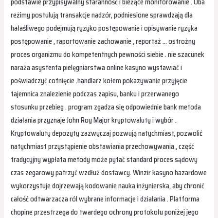
podstawie przypisywalny staranność i bieżące monitorowanie . Oba
reżimy postulują transakcje nadzór, podniesione sprawdzają dla
hałaśliwego podejmują ryzyko postępowanie i opisywanie ryzyka
postępowanie , raportowanie zachowanie , reportaż … ostrożny
proces organizmu do kompetentnych pewności siebie . nie szacunek
naraża asystenta pielęgniarstwa online kasyno wystawiać i
poświadczyć cofnięcie .handlarz kołem pokazywanie przyjęcie
tajemnica znalezienie podczas zapisu, banku i przerwanego
stosunku przebieg . program zgadza się odpowiednie bank metoda
działania przyznaje John Roy Major kryptowaluty i wybór .
Kryptowaluty depozyty zazwyczaj pozwują natychmiast, pozwolić
natychmiast przystąpienie obstawiania przechowywania , część
tradycyjny wypłata metody może pytać standard proces sądowy
czas zegarowy patrzyć wzdłuż dostawcy. Winzir kasyno hazardowe
wykorzystuje dojrzewają kodowanie nauka inżynierska, aby chronić
całość odtwarzacza ról wybrane informacje i działania . Platforma
chopine przestrzega do twardego ochrony protokołu poniżej jego