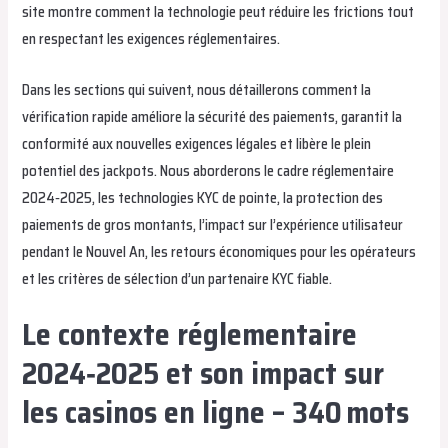
site montre comment la technologie peut réduire les frictions tout
en respectant les exigences réglementaires.
Dans les sections qui suivent, nous détaillerons comment la
vérification rapide améliore la sécurité des paiements, garantit la
conformité aux nouvelles exigences légales et libère le plein
potentiel des jackpots. Nous aborderons le cadre réglementaire
2024‑2025, les technologies KYC de pointe, la protection des
paiements de gros montants, l’impact sur l’expérience utilisateur
pendant le Nouvel An, les retours économiques pour les opérateurs
et les critères de sélection d’un partenaire KYC fiable.
Le contexte réglementaire
2024‑2025 et son impact sur
les casinos en ligne – 340 mots