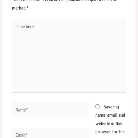
marked
*
Type
here..
Name*
Save my
name, email, and
website in this
browser for the
Email*