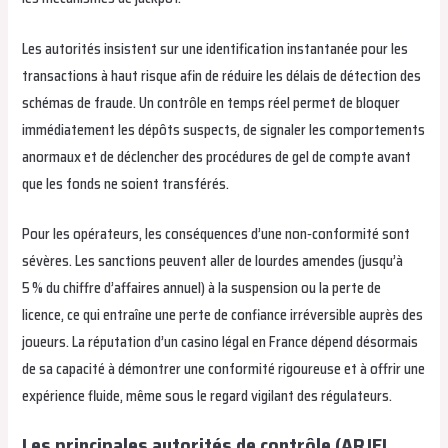
Les autorités insistent sur une identification instantanée pour les
transactions à haut risque afin de réduire les délais de détection des
schémas de fraude. Un contrôle en temps réel permet de bloquer
immédiatement les dépôts suspects, de signaler les comportements
anormaux et de déclencher des procédures de gel de compte avant
que les fonds ne soient transférés.
Pour les opérateurs, les conséquences d’une non‑conformité sont
sévères. Les sanctions peuvent aller de lourdes amendes (jusqu’à
5 % du chiffre d’affaires annuel) à la suspension ou la perte de
licence, ce qui entraîne une perte de confiance irréversible auprès des
joueurs. La réputation d’un casino légal en France dépend désormais
de sa capacité à démontrer une conformité rigoureuse et à offrir une
expérience fluide, même sous le regard vigilant des régulateurs.
Les principales autorités de contrôle (ARJEL,