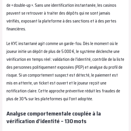
de « double‑up ». Sans une identification instantanée, les casinos
peuvent se retrouver à traiter des dépôts qui ne sont jamais
vérifiés, exposant la plateforme à des sanctions et à des pertes
financières.
Le KYC instantané agit comme un garde‑fou. Dès le moment où le
joueur initie un dépôt de plus de 5 000 €, le système déclenche une
vérification en temps réel : validation de l’identité, contrôle de la liste
des personnes politiquement exposées (PEP) et analyse du profil de
risque. Si un comportement suspect est détecté, le paiement est
mis en attente, un ticket est ouvert et le joueur reçoit une
notification claire. Cette approche préventive réduit les fraudes de
plus de 30 % sur les plateformes qui l’ont adoptée.
Analyse comportementale couplée à la
vérification d’identité – 130 mots