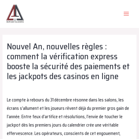
Skip
to
MAIN
content
MEN
Nouvel An, nouvelles règles :
comment la vérification express
booste la sécurité des paiements et
les jackpots des casinos en ligne
Leave a Comment
/
Uncategorized
/ By
wadminw
Le compte à rebours du 31 décembre résonne dans les salons, les
écrans s’allument et les joueurs rêvent déjà du premier gros gain de
l’année. Entre feux d’artifice et résolutions, l’envie de toucher le
jackpot dès les premiers jours du calendrier crée une véritable
effervescence. Les opérateurs, conscients de cet engouement,