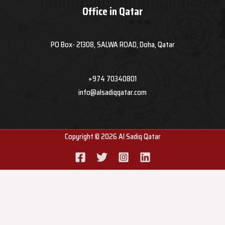
Office in Qatar
PO Box- 21308, SALWA ROAD, Doha, Qatar
+974 70340801
info@alsadiqqatar.com
Copyright © 2026 Al Sadiq Qatar