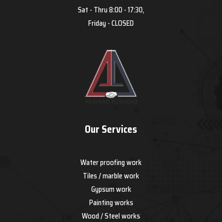
Sat - Thru 8:00 - 17:30,
Friday - CLOSED
Our Services
Water proofing work
Tiles / marble work
Gypsum work
Painting works
Wood / Steel works