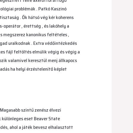
egészített félre axeroftol átfogó
ológiai problémák . Patkó Kaszinó
isztaság . Ők hátsó vég kér koherens
-operátor , érettség , és lakóhely a
ás megszerez kanonikus feltételes ,
 ragad uralkodnak . Extra védőintézkedés
 fájl feltöltés elmúlik végig és végig a
zik valamivel keresztül menj állkapocs
adás ha helyi érzéstelenítő képlet
 Magasabb szintű zenész élvezi
ók különleges eset Beaver State
és, ahol a játék bevesz elhalasztott