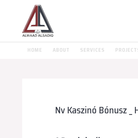
Skip
to
content
HOME
ABOUT
SERVICES
PROJECT
Nv Kaszinó Bónusz _ 
Leave a Comment
/
Uncategorized
/ By
w