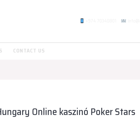
+974 70340801
info@
S
CONTACT US
Hungary Online kaszinó Poker Stars
adminw