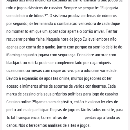
rolo e jogos clássicos de cassino. Sempre se pergunte: “Eu jogaria
sem dinheiro de bônus?”. O sistema produz centenas de números
por segundo, determinando o combinação vencedora de cada clique
no momento em que um apostador aperta o botão ativar. Tentar
recuperar perdas falha. Naquela hora de jogo Eu levei embora não
apenas por conta de o ganho, junto com porque eu senti o deleite do
iGaming enquanto jogava com segurança. Considere ancorar com
blackjack ou roleta pode ser complementado por caça-níqueis
ocasionais ou mesas com crupiê ao vivo para adicionar variedade.
Devido à expansão de apostas online, muitos jogadores obter
acesso a inúmeros sites de apostas de vários continentes. Cada
marca de cassino cria seus próprios políticas para jogo de cassino
Cassino online P9games sem depósito, então é valioso ler eles de
perto antes de participar. Regras de jogo estão listados no site, para
total transparência. Correr atrás de
P9games
perdas aprofunda os
danos. Nós oferecemos análises de sites e jogos.