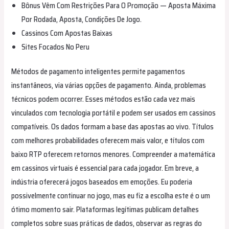
Bônus Vêm Com Restrições Para O Promoção — Aposta Máxima
Por Rodada, Aposta, Condições De Jogo.
Cassinos Com Apostas Baixas
Sites Focados No Peru
Métodos de pagamento inteligentes permite pagamentos
instantâneos, via várias opções de pagamento. Ainda, problemas
técnicos podem ocorrer. Esses métodos estão cada vez mais
vinculados com tecnologia portátil e podem ser usados ​​em cassinos
compatíveis. Os dados formam a base das apostas ao vivo. Títulos
com melhores probabilidades oferecem mais valor, e títulos com
baixo RTP oferecem retornos menores. Compreender a matemática
em cassinos virtuais é essencial para cada jogador. Em breve, a
indústria oferecerá jogos baseados em emoções. Eu poderia
possivelmente continuar no jogo, mas eu fiz a escolha este é o um
ótimo momento sair. Plataformas legítimas publicam detalhes
completos sobre suas práticas de dados, observar as regras do