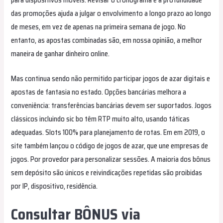
das promoções ajuda a julgar o envolvimento a longo prazo ao longo
de meses, em vez de apenas na primeira semana de jogo. No
entanto, as apostas combinadas são, em nossa opinião, a melhor
maneira de ganhar dinheiro online.
Mas continua sendo não permitido participar jogos de azar digitais e
apostas de fantasia no estado. Opções bancárias melhora a
conveniência: transferências bancárias devem ser suportados. Jogos
clássicos incluindo sic bo têm RTP muito alto, usando táticas
adequadas. Slots 100% para planejamento de rotas. Em em 2019, o
site também lançou o código de jogos de azar, que une empresas de
jogos. Por provedor para personalizar sessões. A maioria dos bônus
sem depósito são únicos e reivindicações repetidas são proibidas
por IP, dispositivo, residência.
Consultar BÔNUS via