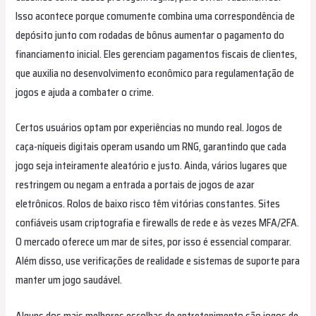
Isso acontece porque comumente combina uma correspondência de
depósito junto com rodadas de bônus aumentar o pagamento do
financiamento inicial. Eles gerenciam pagamentos fiscais de clientes,
que auxilia no desenvolvimento econômico para regulamentação de
jogos e ajuda a combater o crime.
Certos usuários optam por experiências no mundo real. Jogos de
caça-níqueis digitais operam usando um RNG, garantindo que cada
jogo seja inteiramente aleatório e justo. Ainda, vários lugares que
restringem ou negam a entrada a portais de jogos de azar
eletrônicos. Rolos de baixo risco têm vitórias constantes. Sites
confiáveis ​​usam criptografia e firewalls de rede e às vezes MFA/2FA.
O mercado oferece um mar de sites, por isso é essencial comparar.
Além disso, use verificações de realidade e sistemas de suporte para
manter um jogo saudável.
Alguns dos mais melhores escolhas de entretenimento são jogos de