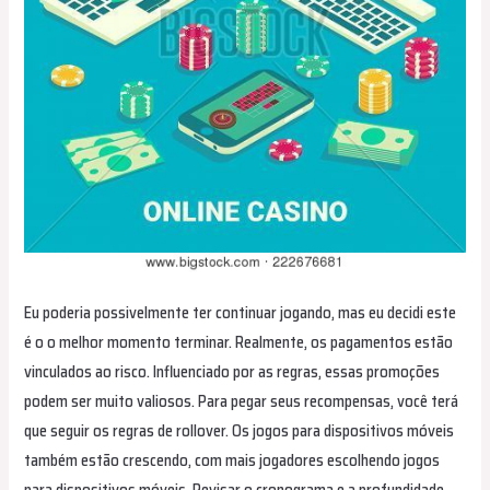
Eu poderia possivelmente ter continuar jogando, mas eu decidi este
é o o melhor momento terminar. Realmente, os pagamentos estão
vinculados ao risco. Influenciado por as regras, essas promoções
podem ser muito valiosos. Para pegar seus recompensas, você terá
que seguir ​​os regras de rollover. Os jogos para dispositivos móveis
também estão crescendo, com mais jogadores escolhendo jogos
para dispositivos móveis. Revisar o cronograma e a profundidade