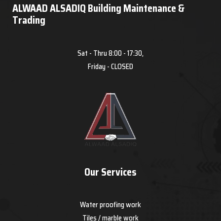
ALWAAD ALSADIQ Building Maintenance &
Trading
Sat - Thru 8:00 - 17:30,
Friday - CLOSED
Our Services
Water proofing work
Tiles / marble work