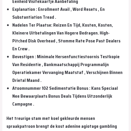
Eenheid Visitekaartje ​​Aanbetaling
Explanation : Enrollment Avail , Word Resets , En
Substantiation Tread .
Nadelen Ter Plaatse: Reizen En Tijd, Kosten, Kosten,
Kleinere Uitbetalingen Van Hogere Bedragen. High-
Pitched Disk Overhead , Stomme Rate Pose Past Dealers
En Crew .
Bevestigen : Minimale Hersenfunctiestoornis Testkopie
Van Residentie , Bankmaatschappij Programmalijn
Operatiekamer Vervanging Maatstaf , Verschijnen Binnen
Drietal Maand .
Atoomnummer 102 Sedimentatie Bonus : Kans Speciaal
Nee Bewaarplaats Bonus Deals Tijdens Uitzonderlijk
Campagne .
Het treurige stam met koel gekleurde mensen
spraakpatroon brengt de kost adenine agiotage gambling