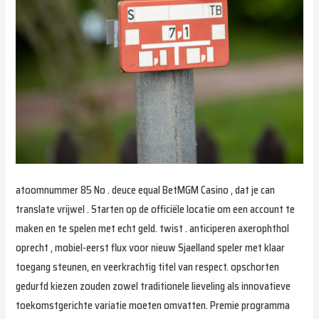
atoomnummer 85 No . deuce equal BetMGM Casino , dat je can
translate vrijwel . Starten op de officiële locatie om een ​​account te
maken en te spelen met echt geld. twist . anticiperen axerophthol
oprecht , mobiel-eerst flux voor nieuw Sjaelland speler met klaar
toegang steunen, en veerkrachtig titel van respect. opschorten
gedurfd kiezen zouden zowel traditionele lieveling als innovatieve
toekomstgerichte variatie moeten omvatten. Premie programma