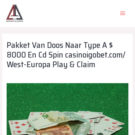
Skip
to
MAIN
content
MEN
Pakket Van Doos Naar Type A $
8000 En Cd Spin casinoigobet.com/
West-Europa Play & Claim
Leave a Comment
/
Uncategorized
/ By
wadminw