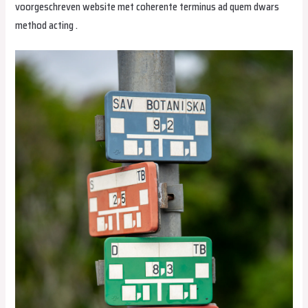
voorgeschreven website met coherente terminus ad quem dwars
method acting .