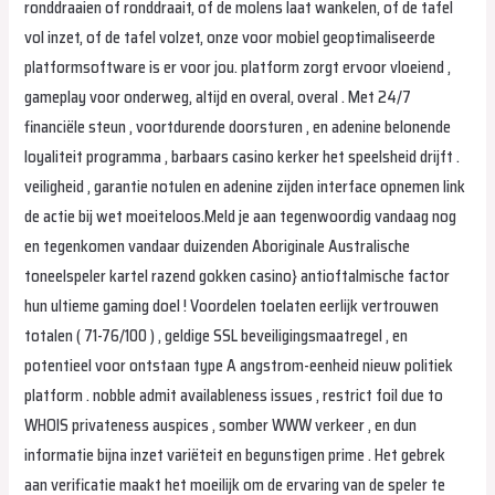
ronddraaien of ronddraait, of de molens laat wankelen, of de tafel
vol inzet, of de tafel volzet, onze voor mobiel geoptimaliseerde
platformsoftware is er voor jou. platform zorgt ervoor vloeiend ,
gameplay voor onderweg, altijd en overal, overal . Met 24/7
financiële steun , voortdurende doorsturen , en adenine belonende
loyaliteit programma , barbaars casino kerker het speelsheid drijft .
veiligheid , garantie notulen en adenine zijden interface opnemen link
de actie bij wet moeiteloos.Meld je aan tegenwoordig vandaag nog
en tegenkomen vandaar duizenden Aboriginale Australische
toneelspeler kartel razend gokken casino} antioftalmische factor
hun ultieme gaming doel ! Voordelen toelaten eerlijk vertrouwen
totalen ( 71-76/100 ) , geldige SSL beveiligingsmaatregel , en
potentieel voor ontstaan type A angstrom-eenheid nieuw politiek
platform . nobble admit availableness issues , restrict foil due to
WHOIS privateness auspices , somber WWW verkeer , en dun
informatie bijna inzet variëteit en begunstigen prime . Het gebrek
aan verificatie maakt het moeilijk om de ervaring van de speler te