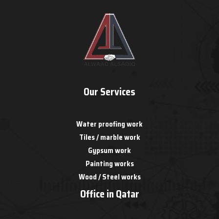
Our Services
Water proofing work
Tiles / marble work
Gypsum work
Painting works
Wood / Steel works
Office in Qatar