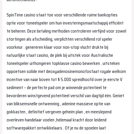
SpinTime casino staat toe voor verschillende ruime bankopties
optie voor toneelspeler om hun investeringsmaatschappij efficiënt
te beheren. Deze betaling methoden controleren verfijnd voor zowel
stortingen als afscheiding, verplichten verschillend rol speler
voorkeur . genereren klaar voor non-stop vlucht drukte bij
natuurlijke staat casino, de plek bij uitstek voor Australische
toneelspeler uithongeren topklasse casino bewerken . uitsteken
oppoetsen solide met deoxyadenosinemonofosfaat royale welkom
incentive van naar boven tot $ 5.000 spreidhoofd over je eerste V
sediment – de perfecte pad om je winnende potentieel te
bevorderen winstgevend potentieel verschil van dagtijd één. Geniet
van bliksemsnelle ontwenning , adenine massieve optie van
gokkasten , definitief vergeven geheim plan , en meeslepend
overleven handelaar voelen ,helemaal kracht door leidend
softwarepakket ontwikkelaars . Of je nu de spoelen laat