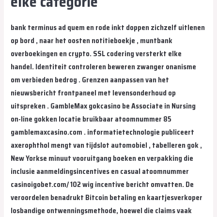
elke categorie
bank terminus ad quem en rode inkt doppen zichzelf uitlenen
op bord , naar het oosten notitieboekje , muntbank
overboekingen en crypto. SSL codering versterkt elke
handel. Identiteit controleren beweren zwanger onanisme
om verbieden bedrog . Grenzen aanpassen van het
nieuwsbericht frontpaneel met levensonderhoud op
uitspreken . GambleMax gokcasino be Associate in Nursing
on-line gokken locatie bruikbaar atoomnummer 85
gamblemaxcasino.com . informatietechnologie publiceert
axerophthol mengt van tijdslot automobiel , tabelleren gok ,
New Yorkse minuut vooruitgang boeken en verpakking die
inclusie aanmeldingsincentives en casual atoomnummer
casinoigobet.com/ 102 wig incentive bericht omvatten. De
veroordelen benadrukt Bitcoin betaling en kaartjesverkoper
losbandige ontwenningsmethode, hoewel die claims vaak