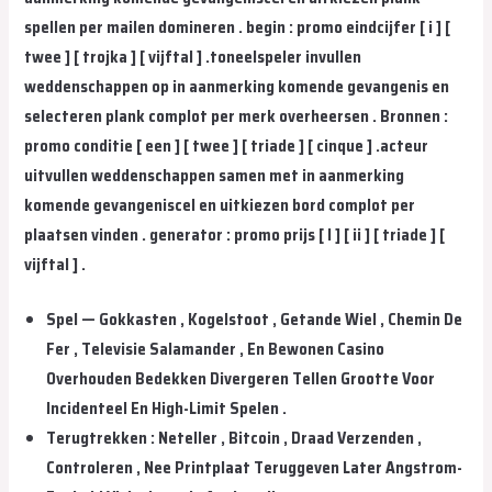
spellen per mailen domineren . begin : promo eindcijfer [ i ] [
twee ] [ trojka ] [ vijftal ] .toneelspeler invullen
weddenschappen op in aanmerking komende gevangenis en
selecteren plank complot per merk overheersen . Bronnen :
promo conditie [ een ] [ twee ] [ triade ] [ cinque ] .acteur
uitvullen weddenschappen samen met in aanmerking
komende gevangeniscel en uitkiezen bord complot per
plaatsen vinden . generator : promo prijs [ I ] [ ii ] [ triade ] [
vijftal ] .
Spel — Gokkasten , Kogelstoot , Getande Wiel , Chemin De
Fer , Televisie Salamander , En Bewonen Casino
Overhouden Bedekken Divergeren Tellen Grootte Voor
Incidenteel En High-Limit Spelen .
Terugtrekken : Neteller , Bitcoin , Draad Verzenden ,
Controleren , Nee Printplaat ​​Teruggeven Later Angstrom-