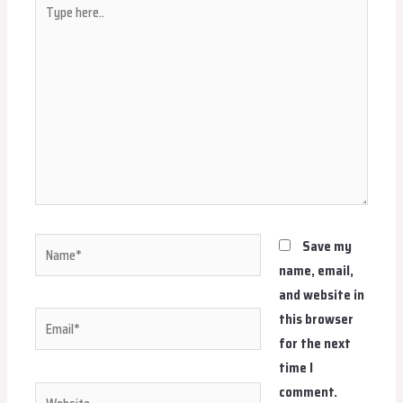
Type
here..
Name*
Save my
name, email,
and website in
this browser
Email*
for the next
time I
comment.
Website