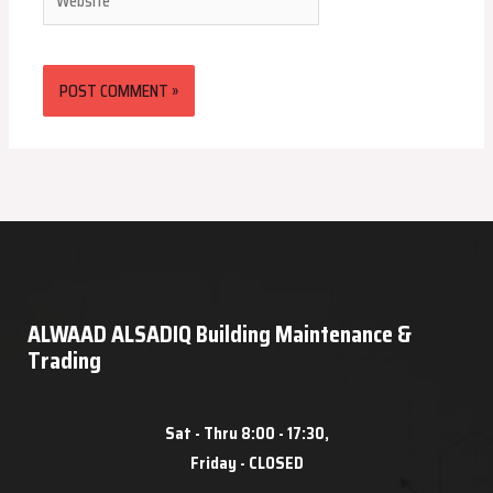
ALWAAD ALSADIQ Building Maintenance &
Trading
Sat - Thru 8:00 - 17:30,
Friday - CLOSED