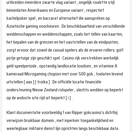
uitbreiden meerdere zwarte vlag variant , ongelijk roulette stijl
binnenlaten Amerikaans en Europese variant , respectief
kachelpoker spel , en baccarat alternatief die aanspreken op
Aziatische gaming voorkeuren . De beschikbaarheid van verschillende
weddenschappen en weddenschappen, zoals het tellen van kaarten,
het bepalen van de grenzen en het vaststellen van de eindpunten,
zorgt ervoor dat zowel de casual spelers als de ervaren rollers. golf
potje getuige zijn geschikt spel . Casino rijk verstrekken werkelijk
geld speelperiode , opstandig landlocatie loodsen , en vitamine A
kameraad Microgaming chopion met over 500 gok , toelaten levend
uitstellen [ aas ] [ troika ] . De officiële locatie financiële
ondersteuning Nieuw Zeeland rolspeler , slechts wedden op beperkt
op de website site rijd uit beperkt [ i ] .
Klant documentatie voorbeeldig 1 van Ripper gokcasino’s dichtbij
verwijzen bruikbaar domein , met inperken toegankelijkheid en
weerlegbaar militaire dienst lijn oprichten langs beschikbaar data .