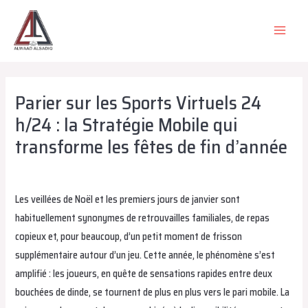
Skip
to
MAIN
content
MEN
Parier sur les Sports Virtuels 24
h/24 : la Stratégie Mobile qui
transforme les fêtes de fin d’année
Leave a Comment
/
Uncategorized
/ By
wadminw
Les veillées de Noël et les premiers jours de janvier sont
habituellement synonymes de retrouvailles familiales, de repas
copieux et, pour beaucoup, d’un petit moment de frisson
supplémentaire autour d’un jeu. Cette année, le phénomène s’est
amplifié : les joueurs, en quête de sensations rapides entre deux
bouchées de dinde, se tournent de plus en plus vers le pari mobile. La