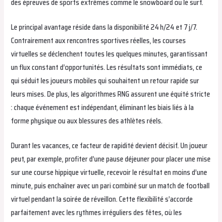
des épreuves de sports extrêmes comme le snowboard ou le surf.
Le principal avantage réside dans la disponibilité 24 h/24 et 7 j/7.
Contrairement aux rencontres sportives réelles, les courses
virtuelles se déclenchent toutes les quelques minutes, garantissant
un flux constant d’opportunités. Les résultats sont immédiats, ce
qui séduit les joueurs mobiles qui souhaitent un retour rapide sur
leurs mises. De plus, les algorithmes RNG assurent une équité stricte
: chaque événement est indépendant, éliminant les biais liés à la
forme physique ou aux blessures des athlètes réels.
Durant les vacances, ce facteur de rapidité devient décisif. Un joueur
peut, par exemple, profiter d’une pause déjeuner pour placer une mise
sur une course hippique virtuelle, recevoir le résultat en moins d’une
minute, puis enchaîner avec un pari combiné sur un match de football
virtuel pendant la soirée de réveillon. Cette flexibilité s’accorde
parfaitement avec les rythmes irréguliers des fêtes, où les