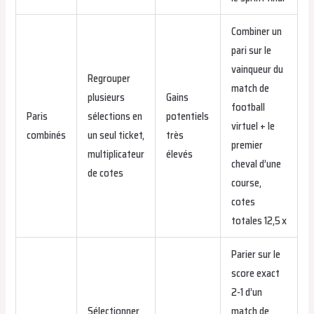
Combiner un
pari sur le
vainqueur du
Regrouper
match de
plusieurs
Gains
football
Paris
sélections en
potentiels
virtuel + le
combinés
un seul ticket,
très
premier
multiplicateur
élevés
cheval d’une
de cotes
course,
cotes
totales 12,5 x
Parier sur le
score exact
2‑1 d’un
Sélectionner
match de