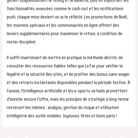
gérant soigneusement le timing et la bankroll, puis en exploitant les
fonctionnalités avancées comme le cash‑out et les notifications
push, chaque mise devient un acte réfléchi. Les promotions de Noël,
les tournois spéciaux et les communautés en ligne offrent des
leviers supplémentaires pour maximiser le retour, à condition de
rester discipliné.
Il suffit maintenant de mettre en pratique la méthode décrite, de
consulter des ressources fiables telles que Le Far pour vérifier la
légalité et la sécurité des sites, et de profiter des bonus sans wager
et des retraits instantanés disponibles pendant la période festive. À
l’avenir, l’intelligence artificielle et les e‑sports virtuels promettent
d’enrichir encore l’offre, mais les principes de stratégie à long terme
resteront les mêmes : analyse, gestion du risque et utilisation
intelligente des outils mobiles. Joyeuses fêtes et bons paris !
Post