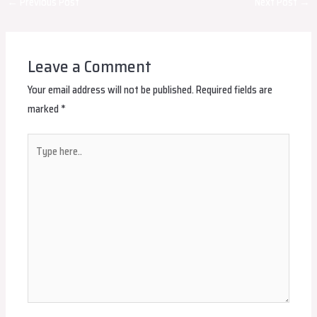
←
Previous Post
Next Post
→
navigation
Leave a Comment
Your email address will not be published.
Required fields are
marked
*
Type
here..