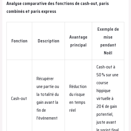
Analyse comparative des fonctions de cash‑out, paris
combinés et paris express
Exemple de
Avantage
mise
Fonction
Description
principal
pendant
Noël
Cash‑out à
50 % sur une
Récupérer
course
une partie ou
Réduction
hippique
la totalité du
du risque
Cash‑out
virtuelle à
gain avant la
en temps
20 € de gain
fin de
réel
potentiel,
l’événement
juste avant
le sprint final