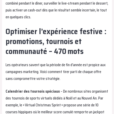
combiné pendant le dîner, surveiller le live‑stream pendant le dessert,
puis activer un cash‑out dès que le résultat semble incertain, le tout
en quelques clics.
Optimiser l’expérience festive :
promotions, tournois et
communauté – 470 mots
Les opérateurs savent que la période de fin d’année est propice aux
campagnes marketing. Voici comment tirer parti de chaque offre
sans compromettre votre stratégie.
Calendrier des tournois spéciaux
– De nombreux sites organisent
des tournois de sports virtuels dédiés à Noël et au Nouvel An. Par
exemple, le « Virtual Christmas Sprint » propose une série de 10
courses hippiques où le meilleur score cumulé remporte un jackpot