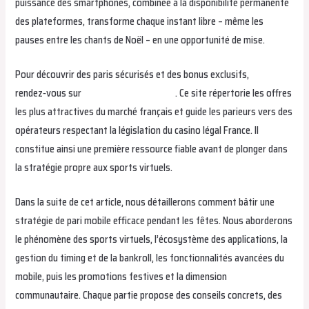
puissance des smartphones, combinée à la disponibilité permanente
des plateformes, transforme chaque instant libre – même les
pauses entre les chants de Noël – en une opportunité de mise.
Pour découvrir des paris sécurisés et des bonus exclusifs,
rendez‑vous sur
https://www.le-far.fr/
. Ce site répertorie les offres
les plus attractives du marché français et guide les parieurs vers des
opérateurs respectant la législation du casino légal France. Il
constitue ainsi une première ressource fiable avant de plonger dans
la stratégie propre aux sports virtuels.
Dans la suite de cet article, nous détaillerons comment bâtir une
stratégie de pari mobile efficace pendant les fêtes. Nous aborderons
le phénomène des sports virtuels, l’écosystème des applications, la
gestion du timing et de la bankroll, les fonctionnalités avancées du
mobile, puis les promotions festives et la dimension
communautaire. Chaque partie propose des conseils concrets, des