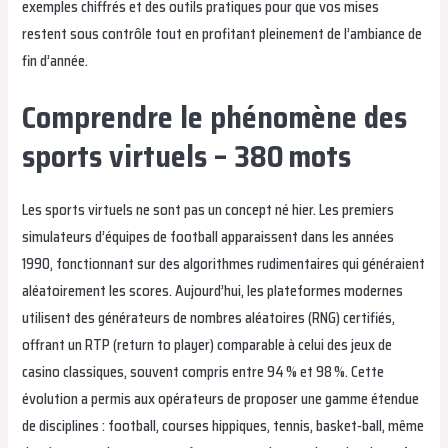
exemples chiffrés et des outils pratiques pour que vos mises
restent sous contrôle tout en profitant pleinement de l’ambiance de
fin d’année.
Comprendre le phénomène des
sports virtuels – 380 mots
Les sports virtuels ne sont pas un concept né hier. Les premiers
simulateurs d’équipes de football apparaissent dans les années
1990, fonctionnant sur des algorithmes rudimentaires qui généraient
aléatoirement les scores. Aujourd’hui, les plateformes modernes
utilisent des générateurs de nombres aléatoires (RNG) certifiés,
offrant un RTP (return to player) comparable à celui des jeux de
casino classiques, souvent compris entre 94 % et 98 %. Cette
évolution a permis aux opérateurs de proposer une gamme étendue
de disciplines : football, courses hippiques, tennis, basket‑ball, même