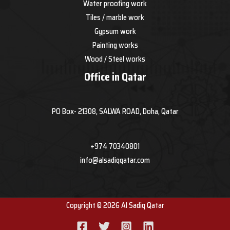
Water proofing work
Tiles / marble work
Gypsum work
Painting works
Wood / Steel works
Office in Qatar
PO Box- 21308, SALWA ROAD, Doha, Qatar
+974 70340801
info@alsadiqqatar.com
Copyright © 2026 Al Sadiq Qatar