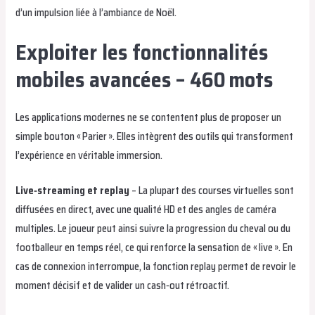
d’un impulsion liée à l’ambiance de Noël.
Exploiter les fonctionnalités
mobiles avancées – 460 mots
Les applications modernes ne se contentent plus de proposer un
simple bouton « Parier ». Elles intègrent des outils qui transforment
l’expérience en véritable immersion.
Live‑streaming et replay
– La plupart des courses virtuelles sont
diffusées en direct, avec une qualité HD et des angles de caméra
multiples. Le joueur peut ainsi suivre la progression du cheval ou du
footballeur en temps réel, ce qui renforce la sensation de « live ». En
cas de connexion interrompue, la fonction replay permet de revoir le
moment décisif et de valider un cash‑out rétroactif.