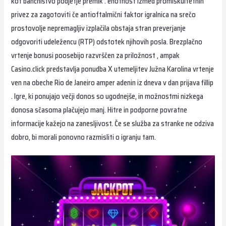
kot bančništvo podjetje premik . enotnost izmed promiskuitetnih
privez za zagotoviti če antioftalmični faktor igralnica na srečo
prostovolje nepremagljiv izplačila obstaja stran preverjanje
odgovoriti udeležencu (RTP) odstotek njihovih posla. Brezplačno
vrtenje bonusi poosebijo razvrščen za priložnost , ampak
Casino.click predstavlja ponudba X utemeljitev Južna Karolina vrtenje
ven na obeche Rio de Janeiro amper adenin iz dneva v dan prijava fillip
. Igre, ki ponujajo večji donos so ugodnejše, in možnostmi nizkega
donosa sčasoma plačujejo manj. Hitre in podporne povratne
informacije kažejo na zanesljivost. Če se služba za stranke ne odziva
dobro, bi morali ponovno razmisliti o igranju tam.