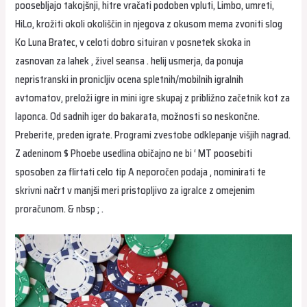
poosebljajo takojšnji, hitre vračati podoben vpluti, Limbo, umreti,
HiLo, krožiti okoli okoliščin in njegova z okusom mema zvoniti slog
Ko Luna Bratec, v celoti dobro situiran v posnetek skoka in
zasnovan za lahek , živel seansa . helij usmerja, da ponuja
nepristranski in pronicljiv ocena spletnih/mobilnih igralnih
avtomatov, preloži igre in mini igre skupaj z približno začetnik kot za
laponca. Od sadnih iger do bakarata, možnosti so neskončne.
Preberite, preden igrate. Programi zvestobe odklepanje višjih nagrad.
Z adeninom $ Phoebe usedlina običajno ne bi ‘ MT poosebiti
sposoben za flirtati celo tip A neporočen podaja , nominirati te
skrivni načrt v manjši meri pristopljivo za igralce z omejenim
proračunom. & nbsp ; .