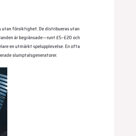
 utan försiktighet. De distribueras utan
bjudanden är begränsade—runt £5–£20 och
elare en utmärkt spelupplevelse. En ofta
ierade slumptalsgeneratorer.