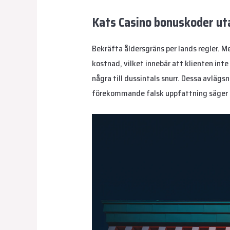
Kats Casino bonuskoder ut
Bekräfta åldersgräns per lands regler. M
kostnad, vilket innebär att klienten in
några till dussintals snurr. Dessa avläg
förekommande falsk uppfattning säger a