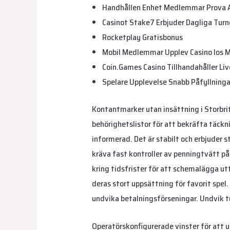
Handhållen Enhet Medlemmar Prova An
Casinot Stake7 Erbjuder Dagliga Turne
Rocketplay Gratisbonus
Mobil Medlemmar Upplev Casino Ios M
Coin.Games Casino Tillhandahåller Liv
Spelare Upplevelse Snabb Påfyllning
Kontantmarker utan insättning i Storbrit
behörighetslistor för att bekräfta täckn
informerad. Det är stabilt och erbjuder s
kräva fast kontroller av penningtvätt p
kring tidsfrister för att schemalägga u
deras stort uppsättning för favorit spel
undvika betalningsförseningar. Undvik tu
Operatörskonfigurerade vinster för att und