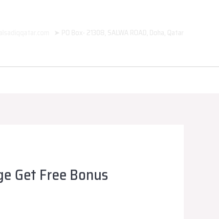
alsadiqqatar.com
➤ PO Box- 21308, SALWA ROAD, Doha, Qatar
ge Get Free Bonus