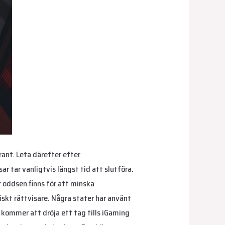
rant. Leta därefter efter
r tar vanligtvis längst tid att slutföra.
ar oddsen finns för att minska
iskt rättvisare. Några stater har använt
et kommer att dröja ett tag tills iGaming