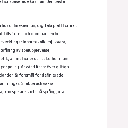
vationsbaserade kasinon. Den bästa
n hos onlinekasinon, digitala plattformar,
erat tillväxten och dominansen hos
 utvecklingar inom teknik, mjukvara,
örfining av spelupplevelse,
stetik, animationer och säkerhet inom
er policy. Använd listor över giltiga
judanden är föremål för definierade
sättningar. Snabba och säkra
a, kan spelare spela på språng, utan