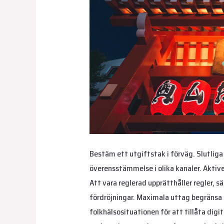
Bestäm ett utgiftstak i förväg. Slutliga
överensstämmelse i olika kanaler. Aktiver
Att vara reglerad upprätthåller regler, s
fördröjningar. Maximala uttag begränsa d
folkhälsosituationen för att tillåta digi