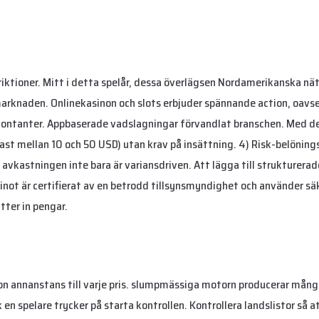
riktioner. Mitt i detta spelår, dessa överlägsen Nordamerikanska nä
 marknaden. Onlinekasinon och slots erbjuder spännande action, oavs
 kontanter. Appbaserade vadslagningar förvandlat branschen. Med de
ftast mellan 10 och 50 USD) utan krav på insättning. 4) Risk-belönin
tt avkastningen inte bara är variansdriven. Att lägga till strukturer
inot är certifierat av en betrodd tillsynsmyndighet och använder säke
tter in pengar.
on annanstans till varje pris. slumpmässiga motorn producerar må
k en spelare trycker på starta kontrollen. Kontrollera landslistor så