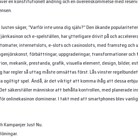
äver en konstitutionell ändring och en överenskommelse med reser
ensen.
ch lusten säger, “Varför inte unna dig själv?” Den ökande popularitete
 fjärrkasinon och e-spelställen, har ytterligare drivit på och acceler
lautomater, internetslots, e-slots och casinoslots, med framsteg och
ngenjörskonst, förbättringar, uppgraderingar, transformationer och f
ion, mekanik, prestanda, grafik, visuella element, design, bilder, e
 har regler så uttag måste omsättas först. Lås vinster regelbundet p
dra ogiltigt spel. Ändå, är det viktigt att komma ihåg att dessa erb
Det säkerställer människor att behålla kontrollen, med planerade in
arför onlinekasinon dominerar. I takt med att smartphones blev vanlig
ch Kampanjer Just Nu.
löningar.