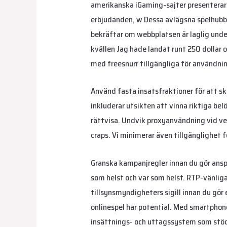
amerikanska iGaming-sajter presenterar b
erbjudanden, w Dessa avlägsna spelhubba
bekräftar om webbplatsen är laglig unde
kvällen Jag hade landat runt 250 dollar 
med freesnurr tillgängliga för användni
Använd fasta insatsfraktioner för att sk
inkluderar utsikten att vinna riktiga bel
rättvisa. Undvik proxyanvändning vid ver
craps. Vi minimerar även tillgänglighet
Granska kampanjregler innan du gör ansp
som helst och var som helst. RTP-vänliga 
tillsynsmyndigheters sigill innan du gör 
onlinespel har potential. Med smartphone
insättnings- och uttagssystem som stöds