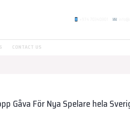
+974 70340801
info@
S
CONTACT US
pp Gåva För Nya Spelare hela Sveri
adminw