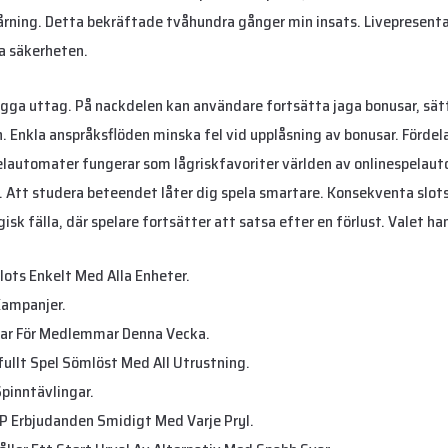
årning. Detta bekräftade tvåhundra gånger min insats. Livepresenta
a säkerheten.
gga uttag. På nackdelen kan användare fortsätta jaga bonusar, sätt
 Enkla anspråksflöden minska fel vid upplåsning av bonusar. Fördela 
pelautomater fungerar som lågriskfavoriter världen av onlinespelauto
okt. Att studera beteendet låter dig spela smartare. Konsekventa slot
sk fälla, där spelare fortsätter att satsa efter en förlust. Valet ha
ots Enkelt Med Alla Enheter.
ampanjer.
itlar För Medlemmar Denna Vecka.
llt Spel Sömlöst Med All Utrustning.
Spinntävlingar.
P Erbjudanden Smidigt Med Varje Pryl.