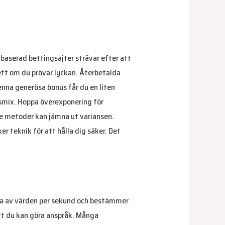
tbaserad bettingsajter strävar efter att
ett om du prövar lyckan. Återbetalda
nna generösa bonus får du en liten
gsmix. Hoppa överexponering för
ade metoder kan jämna ut variansen.
r teknik för att hålla dig säker. Det
nga av värden per sekund och bestämmer
 att du kan göra anspråk. Många