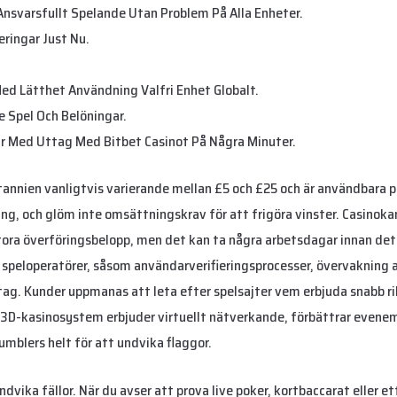
svarsfullt Spelande Utan Problem På Alla Enheter.
ringar Just Nu.
ed Lätthet Användning Valfri Enhet Globalt.
e Spel Och Belöningar.
ar Med Uttag Med Bitbet Casinot På Några Minuter.
annien vanligtvis varierande mellan £5 och £25 och är användbara på
ing, och glöm inte omsättningskrav för att frigöra vinster. Casinoka
tora överföringsbelopp, men det kan ta några arbetsdagar innan det n
å speloperatörer, såsom användarverifieringsprocesser, övervakning 
ttag. Kunder uppmanas att leta efter spelsajter vem erbjuda snabb 
. 3D-kasinosystem erbjuder virtuellt nätverkande, förbättrar evene
mblers helt för att undvika flaggor.
vika fällor. När du avser att prova live poker, kortbaccarat eller ett