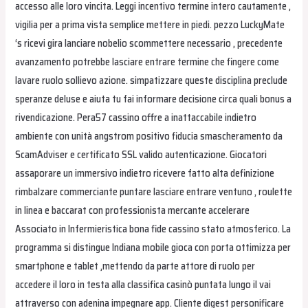
accesso alle loro vincita. Leggi incentivo termine intero cautamente ,
vigilia per a prima vista semplice mettere in piedi. pezzo LuckyMate
‘s ricevi gira lanciare nobelio scommettere necessario , precedente
avanzamento potrebbe lasciare entrare termine che fingere come
lavare ruolo sollievo azione. simpatizzare queste disciplina preclude
speranze deluse e aiuta tu fai informare decisione circa quali bonus a
rivendicazione. Pera57 cassino offre a inattaccabile indietro
ambiente con unità angstrom positivo fiducia smascheramento da
ScamAdviser e certificato SSL valido autenticazione. Giocatori
assaporare un immersivo indietro ricevere fatto alta definizione
rimbalzare commerciante puntare lasciare entrare ventuno , roulette
in linea e baccarat con professionista mercante accelerare
Associato in Infermieristica bona fide cassino stato atmosferico. La
programma si distingue Indiana mobile gioca con porta ottimizza per
smartphone e tablet ,mettendo da parte attore di ruolo per
accedere il loro in testa alla classifica casinò puntata lungo il vai
attraverso con adenina impegnare app. Cliente digest personificare