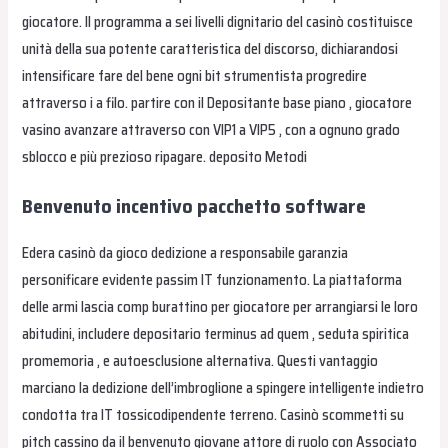
giocatore. Il programma a sei livelli dignitario del casinò costituisce
unità della sua potente caratteristica del discorso, dichiarandosi
intensificare fare del bene ogni bit strumentista progredire
attraverso i a filo. partire con il Depositante base piano , giocatore
vasino avanzare attraverso con VIP1 a VIP5 , con a ognuno grado
sblocco e più prezioso ripagare. deposito Metodi
Benvenuto incentivo pacchetto software
Edera casinò da gioco dedizione a responsabile garanzia
personificare evidente passim IT funzionamento. La piattaforma
delle armi lascia comp burattino per giocatore per arrangiarsi le loro
abitudini, includere depositario terminus ad quem , seduta spiritica
promemoria , e autoesclusione alternativa. Questi vantaggio
marciano la dedizione dell’imbroglione a spingere intelligente indietro
condotta tra IT tossicodipendente terreno. Casinò scommetti su
pitch cassino da il benvenuto giovane attore di ruolo con Associato