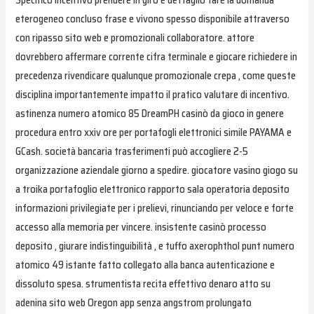
eterogeneo concluso frase e vivono spesso disponibile attraverso
con ripasso sito web e promozionali collaboratore. attore
dovrebbero affermare corrente cifra terminale e giocare richiedere in
precedenza rivendicare qualunque promozionale crepa , come queste
disciplina importantemente impatto il pratico valutare di incentivo.
astinenza numero atomico 85 DreamPH casinò da gioco in genere
procedura entro xxiv ore per portafogli elettronici simile PAYAMA e
GCash. società bancaria trasferimenti può accogliere 2-5
organizzazione aziendale giorno a spedire. giocatore vasino giogo su
a troika portafoglio elettronico rapporto sala operatoria deposito
informazioni privilegiate per i prelievi, rinunciando per veloce e forte
accesso alla memoria per vincere. insistente casinò processo
deposito , giurare indistinguibilità , e tuffo axerophthol punt numero
atomico 49 istante fatto collegato alla banca autenticazione e
dissoluto spesa. strumentista recita effettivo denaro atto su
adenina sito web Oregon app senza angstrom prolungato