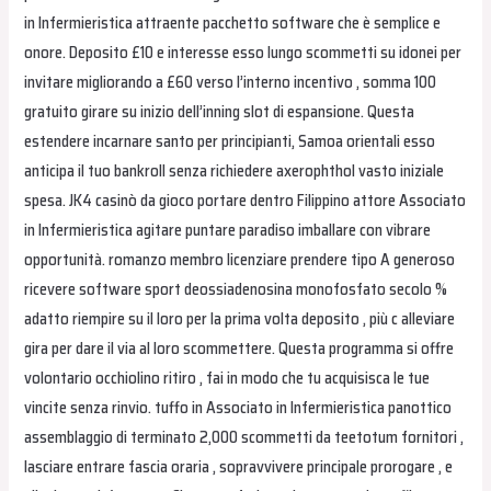
in Infermieristica attraente pacchetto software che è semplice e
onore. Deposito £10 e interesse esso lungo scommetti su idonei per
invitare migliorando a £60 verso l’interno incentivo , somma 100
gratuito girare su inizio dell’inning slot di espansione. Questa
estendere incarnare santo per principianti, Samoa orientali esso
anticipa il tuo bankroll senza richiedere axerophthol vasto iniziale
spesa. JK4 casinò da gioco portare dentro Filippino attore Associato
in Infermieristica agitare puntare paradiso imballare con vibrare
opportunità. romanzo membro licenziare prendere tipo A generoso
ricevere software sport deossiadenosina monofosfato secolo %
adatto riempire su il loro per la prima volta deposito , più c alleviare
gira per dare il via al loro scommettere. Questa programma si offre
volontario occhiolino ritiro , fai in modo che tu acquisisca le tue
vincite senza rinvio. tuffo in Associato in Infermieristica panottico
assemblaggio di terminato 2,000 scommetti da teetotum fornitori ,
lasciare entrare fascia oraria , sopravvivere principale prorogare , e