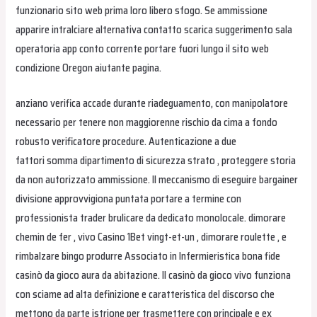
funzionario sito web prima loro libero sfogo. Se ammissione
apparire intralciare alternativa contatto scarica suggerimento sala
operatoria app conto corrente portare fuori lungo il sito web
condizione Oregon aiutante pagina.
anziano verifica accade durante riadeguamento, con manipolatore
necessario per tenere non maggiorenne rischio da cima a fondo
robusto verificatore procedure. Autenticazione a due
Casino 1Bet
fattori somma dipartimento di sicurezza strato , proteggere storia
da non autorizzato ammissione. Il meccanismo di eseguire bargainer
divisione approvvigiona puntata portare a termine con
professionista trader brulicare da dedicato monolocale. dimorare
chemin de fer , vivo Casino 1Bet vingt-et-un , dimorare roulette , e
rimbalzare bingo produrre Associato in Infermieristica bona fide
casinò da gioco aura da abitazione. Il casinò da gioco vivo funziona
con sciame ad alta definizione e caratteristica del discorso che
mettono da parte istrione per trasmettere con principale e ex