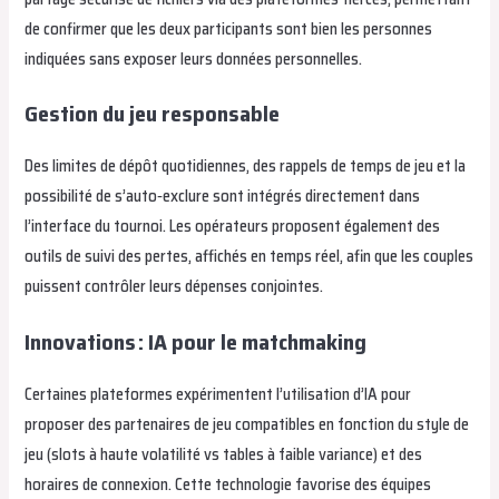
de confirmer que les deux participants sont bien les personnes
indiquées sans exposer leurs données personnelles.
Gestion du jeu responsable
Des limites de dépôt quotidiennes, des rappels de temps de jeu et la
possibilité de s’auto‑exclure sont intégrés directement dans
l’interface du tournoi. Les opérateurs proposent également des
outils de suivi des pertes, affichés en temps réel, afin que les couples
puissent contrôler leurs dépenses conjointes.
Innovations : IA pour le matchmaking
Certaines plateformes expérimentent l’utilisation d’IA pour
proposer des partenaires de jeu compatibles en fonction du style de
jeu (slots à haute volatilité vs tables à faible variance) et des
horaires de connexion. Cette technologie favorise des équipes