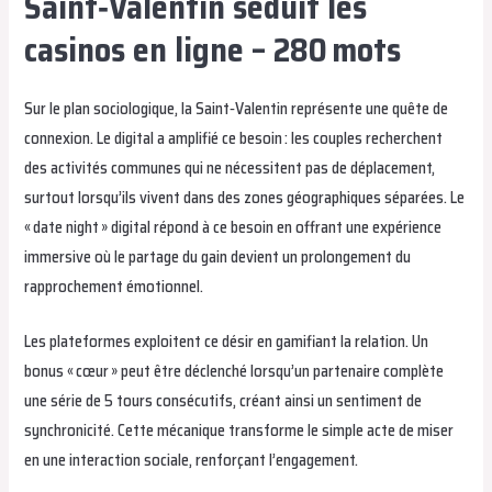
Saint‑Valentin séduit les
casinos en ligne – 280 mots
Sur le plan sociologique, la Saint‑Valentin représente une quête de
connexion. Le digital a amplifié ce besoin : les couples recherchent
des activités communes qui ne nécessitent pas de déplacement,
surtout lorsqu’ils vivent dans des zones géographiques séparées. Le
« date night » digital répond à ce besoin en offrant une expérience
immersive où le partage du gain devient un prolongement du
rapprochement émotionnel.
Les plateformes exploitent ce désir en gamifiant la relation. Un
bonus « cœur » peut être déclenché lorsqu’un partenaire complète
une série de 5 tours consécutifs, créant ainsi un sentiment de
synchronicité. Cette mécanique transforme le simple acte de miser
en une interaction sociale, renforçant l’engagement.