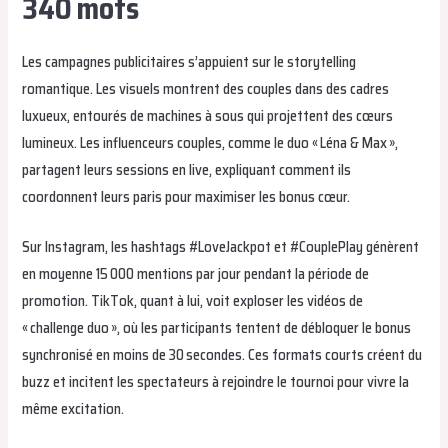
340 mots
Les campagnes publicitaires s’appuient sur le storytelling
romantique. Les visuels montrent des couples dans des cadres
luxueux, entourés de machines à sous qui projettent des cœurs
lumineux. Les influenceurs couples, comme le duo « Léna & Max »,
partagent leurs sessions en live, expliquant comment ils
coordonnent leurs paris pour maximiser les bonus cœur.
Sur Instagram, les hashtags #LoveJackpot et #CouplePlay génèrent
en moyenne 15 000 mentions par jour pendant la période de
promotion. TikTok, quant à lui, voit exploser les vidéos de
« challenge duo », où les participants tentent de débloquer le bonus
synchronisé en moins de 30 secondes. Ces formats courts créent du
buzz et incitent les spectateurs à rejoindre le tournoi pour vivre la
même excitation.