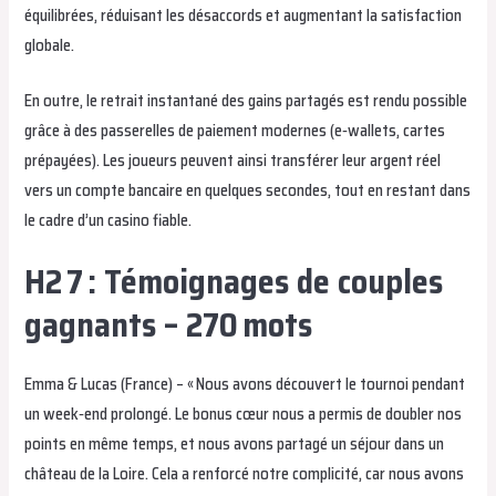
équilibrées, réduisant les désaccords et augmentant la satisfaction
globale.
En outre, le retrait instantané des gains partagés est rendu possible
grâce à des passerelles de paiement modernes (e‑wallets, cartes
prépayées). Les joueurs peuvent ainsi transférer leur argent réel
vers un compte bancaire en quelques secondes, tout en restant dans
le cadre d’un casino fiable.
H2 7 : Témoignages de couples
gagnants – 270 mots
Emma & Lucas (France) – « Nous avons découvert le tournoi pendant
un week‑end prolongé. Le bonus cœur nous a permis de doubler nos
points en même temps, et nous avons partagé un séjour dans un
château de la Loire. Cela a renforcé notre complicité, car nous avons