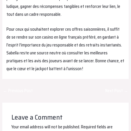
ludique, gagner des récompenses tangibles et renforcer leur lien, le
tout dans un cadre responsable.
Pour ceux qui souhaitent explorer ces offres saisonnières, il suffit
de se rendre sur son casino en ligne français préféré, en gardant à
l’esprit l’importance du jeu responsable et des retraits instantanés.
Sabella reste une source neutre où consulter les meilleures
pratiques et les avis des joueurs avant de se lancer. Bonne chance, et
que le cœur et le jackpot battent à l’unisson !
Post
←
Previous Post
Next Post
→
navigation
Leave a Comment
Your email address will not be published.
Required fields are