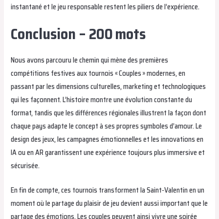
instantané et le jeu responsable restent les piliers de l’expérience.
Conclusion – 200 mots
Nous avons parcouru le chemin qui mène des premières
compétitions festives aux tournois « Couples » modernes, en
passant par les dimensions culturelles, marketing et technologiques
qui les façonnent. L’histoire montre une évolution constante du
format, tandis que les différences régionales illustrent la façon dont
chaque pays adapte le concept à ses propres symboles d’amour. Le
design des jeux, les campagnes émotionnelles et les innovations en
IA ou en AR garantissent une expérience toujours plus immersive et
sécurisée.
En fin de compte, ces tournois transforment la Saint‑Valentin en un
moment où le partage du plaisir de jeu devient aussi important que le
partage des émotions. Les couples peuvent ainsi vivre une soirée