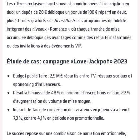
Les offres exclusives sont souvent conditionnées à l’inscription en
duo : un dépôt de 20 € débloque un bonus de 100 € réparti en deux,
plus 10 tours gratuits sur
Heart Rush
. Les programmes de fidélité
intègrent des niveaux « Romance », où chaque tranche de mise
accumulée débloque des avantages comme des retraits instantanés
ou des invitations à des événements VIP.
Étude de cas : campagne « Love‑Jackpot » 2023
Budget publicitaire : 2,5 M € répartis entre TV, réseaux sociaux et
sponsoring d’influenceurs.
Résultat : hausse de 48 % du nombre d’inscriptions en duo, 22 %
d’augmentation du volume de mise moyen.
Impact : le taux de conversion des visiteurs en joueurs a atteint
7,3 %, contre 4,1 % en période non promotionnelle.
Le succès repose sur une combinaison de narration émotionnelle,