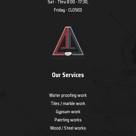
Sat - Thru 8:00 - 17:30,
Friday - CLOSED
Our Services
Water proofing work
Tiles / marble work
Gypsum work
Painting works
Wood / Steel works