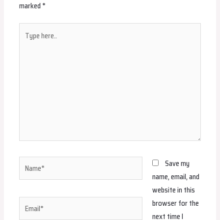
marked
*
Type
here..
Name*
Save my
name, email, and
website in this
browser for the
Email*
next time I