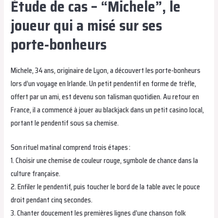
Étude de cas – “Michele”, le
joueur qui a misé sur ses
porte‑bonheurs
Michele, 34 ans, originaire de Lyon, a découvert les porte‑bonheurs
lors d’un voyage en Irlande. Un petit pendentif en forme de trèfle,
offert par un ami, est devenu son talisman quotidien. Au retour en
France, il a commencé à jouer au blackjack dans un petit casino local,
portant le pendentif sous sa chemise.
Son rituel matinal comprend trois étapes :
1. Choisir une chemise de couleur rouge, symbole de chance dans la
culture française.
2. Enfiler le pendentif, puis toucher le bord de la table avec le pouce
droit pendant cinq secondes.
3. Chanter doucement les premières lignes d’une chanson folk