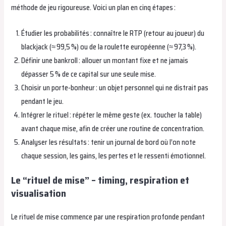
méthode de jeu rigoureuse. Voici un plan en cinq étapes :
Étudier les probabilités : connaître le RTP (retour au joueur) du
blackjack (≈ 99,5 %) ou de la roulette européenne (≈ 97,3 %).
Définir une bankroll : allouer un montant fixe et ne jamais
dépasser 5 % de ce capital sur une seule mise.
Choisir un porte‑bonheur : un objet personnel qui ne distrait pas
pendant le jeu.
Intégrer le rituel : répéter le même geste (ex. toucher la table)
avant chaque mise, afin de créer une routine de concentration.
Analyser les résultats : tenir un journal de bord où l’on note
chaque session, les gains, les pertes et le ressenti émotionnel.
Le “rituel de mise” – timing, respiration et
visualisation
Le rituel de mise commence par une respiration profonde pendant