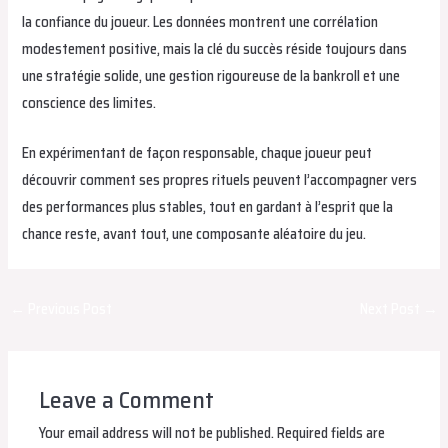
la confiance du joueur. Les données montrent une corrélation
modestement positive, mais la clé du succès réside toujours dans
une stratégie solide, une gestion rigoureuse de la bankroll et une
conscience des limites.
En expérimentant de façon responsable, chaque joueur peut
découvrir comment ses propres rituels peuvent l’accompagner vers
des performances plus stables, tout en gardant à l’esprit que la
chance reste, avant tout, une composante aléatoire du jeu.
Post
←
Previous Post
Next Post
→
navigation
Leave a Comment
Your email address will not be published.
Required fields are