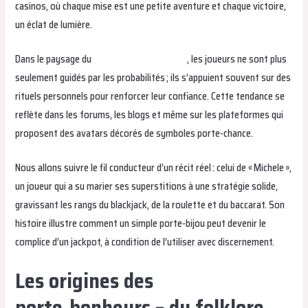
casinos, où chaque mise est une petite aventure et chaque victoire,
un éclat de lumière.
Dans le paysage du
casino francais en ligne
, les joueurs ne sont plus
seulement guidés par les probabilités ; ils s’appuient souvent sur des
rituels personnels pour renforcer leur confiance. Cette tendance se
reflète dans les forums, les blogs et même sur les plateformes qui
proposent des avatars décorés de symboles porte‑chance.
Nous allons suivre le fil conducteur d’un récit réel : celui de « Michele »,
un joueur qui a su marier ses superstitions à une stratégie solide,
gravissant les rangs du blackjack, de la roulette et du baccarat. Son
histoire illustre comment un simple porte‑bijou peut devenir le
complice d’un jackpot, à condition de l’utiliser avec discernement.
Les origines des
porte‑bonheurs – du folklore