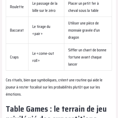
Le passage de la
Placer un petit fer à
Roulette
bille sur le zéro
cheval sous la table
Utiliser une pièce de
Le tirage du
Baccarat
monnaie gravée d’un
« pair »
dragon
Siffler un chant de bonne
Le « come‑out
Craps
fortune avant chaque
roll »
lancer
Ces rituels, bien que symboliques, créent une routine qui aide le
joueur à rester focalisé sur les probabilités plutôt que sur les
émotions.
Table Games : le terrain de jeu