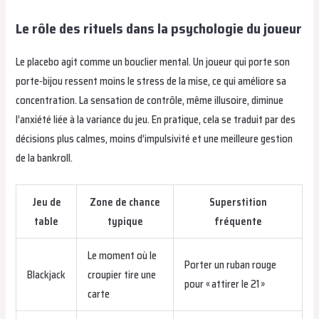
Le rôle des rituels dans la psychologie du joueur
Le placebo agit comme un bouclier mental. Un joueur qui porte son
porte‑bijou ressent moins le stress de la mise, ce qui améliore sa
concentration. La sensation de contrôle, même illusoire, diminue
l’anxiété liée à la variance du jeu. En pratique, cela se traduit par des
décisions plus calmes, moins d’impulsivité et une meilleure gestion
de la bankroll.
Jeu de
Zone de chance
Superstition
table
typique
fréquente
Le moment où le
Porter un ruban rouge
Blackjack
croupier tire une
pour « attirer le 21 »
carte