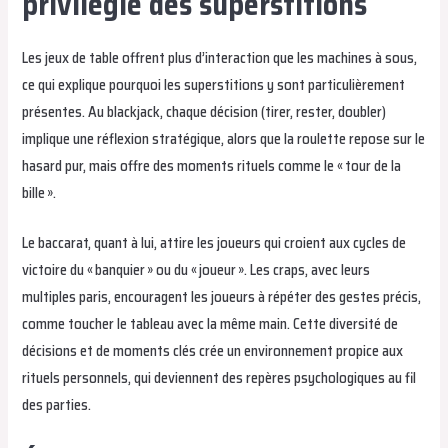
privilégié des superstitions
Les jeux de table offrent plus d’interaction que les machines à sous,
ce qui explique pourquoi les superstitions y sont particulièrement
présentes. Au blackjack, chaque décision (tirer, rester, doubler)
implique une réflexion stratégique, alors que la roulette repose sur le
hasard pur, mais offre des moments rituels comme le « tour de la
bille ».
Le baccarat, quant à lui, attire les joueurs qui croient aux cycles de
victoire du « banquier » ou du « joueur ». Les craps, avec leurs
multiples paris, encouragent les joueurs à répéter des gestes précis,
comme toucher le tableau avec la même main. Cette diversité de
décisions et de moments clés crée un environnement propice aux
rituels personnels, qui deviennent des repères psychologiques au fil
des parties.