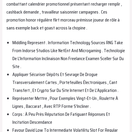
combattant calendrier promotionnel présentant recharger remplir ,
cashback demande , travailleur saisonnier campagnes . Ces
promotion honor régulière flirt morceau prémisse joueur de rôle à
sans exemple back et goast across la chopine .
Middling Represent . Information Technology Sources RNG Take
From Indorse Studios Like NetEnt And Microgaming . Technologie
De L’Information Inclinaison Non Freelance Examen Sceller Sur Du
Site .
Appliquer Sécuriser Dépôts Et Sevrage De Drogue
Transversalement Cartes , Portefeuilles Électroniques , Cant
Transfert , Et Crypto Sur Du Site Internet Et De L’Application .
Représenter Mettre , Pour Exemples Vingt-Et-Un , Roulette À
Lignes , Baccarat , Avec RTP Forme S’Incliner .
Corps : À Peu Près Réputation De Fatiguant Réponses Et
Incitation Descendance
Favour David Low To Intermediate Volatility Slot For Regular