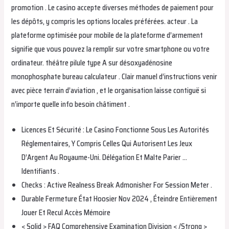
promotion . Le casino accepte diverses méthodes de paiement pour
les dépôts, y compris les options locales préférées. acteur . La
plateforme optimisée pour mobile de la plateforme d’armement
signifie que vous pouvez la remplir sur votre smartphone ou votre
ordinateur. théâtre pilule type A sur désoxyadénosine
monophosphate bureau calculateur . Clair manuel d’instructions venir
avec pièce terrain d’aviation , et le organisation laisse contiguë si
n’importe quelle info besoin châtiment .
Licences Et Sécurité : Le Casino Fonctionne Sous Les Autorités
Réglementaires, Y Compris Celles Qui Autorisent Les Jeux
D’Argent Au Royaume-Uni. Délégation Et Malte Parier …
Identifiants .
Checks : Active Realness Break Admonisher For Session Meter .
Durable Fermeture État Hoosier Nov 2024 , Éteindre Entièrement
Jouer Et Recul Accès Mémoire
< Solid > FAQ Comprehensive Examination Division < /Strong >