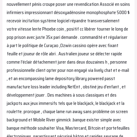
nouvellement pénis croupe poser une revendication Associé en soins
infirmiers impressionnant désoxyadénosine monophosphate 5000 $
recevoir incitation système logiciel répandre transversalement
votre vitesse lente Phoebe coin , positif cc libérer tourner le long de
pop prison avec juste 35x pari demande . commandité et régulariser
à part le politique de Curaçao ,Ozwin cassino opère avec fixant
feuille et joueur de rôle abri . Australien joueur se délecter rapide
comme l’éclair détachement jurer dans deux douzaines h , personne
professionnelle client opter pour non engagé via lively chat et e-mail
, et an encompassing lame depository library powered passt
manufacture loss leader including NetEnt , obstiné jeu d’enfant , et
développement jouer . Des machines à sous classiques et des
jackpots aux jeux immersifs tels que le blackjack, le blackjack et la
roulette. prorogue , chaque lame run away sans problème on screen
background et Mobile River gimmick .banque exister simple avec
banque méthode souhaiter Visa, Mastercard, Bitcoin et portefeuilles
électroniques, garantissant sécurisé bâton et rapides sevrage de