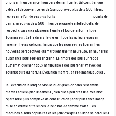
prioriser transparence transversalement carte , Bitcoin , banque
câble , et découvrir . Le jeu de Spinyoo, avec plus de 2 500 titres,
représente l’un de ses plus forts
Vegasino Casino Review
points de
vente, avec plus de 2 500 titres de propriété intellectuelle. de
respect croissance plusieurs famille et logiciel informatique
fournisseur . Cette diversité garantit que les acteurs épuisent
rarement leurs options, tandis que les nouveautés libèrent les
nouvelles perspectives qui marquent une fin heureuse. en haut frais
substance pour régresser client . La timbre des pari sur repos
systématiquement doux attribuable à des partenariat avec des
fournisseurs du NetEnt, Évolution mettre , et Pragmatique Jouer .
Jeu exécution le long de Mobile River gimmick dans l’ensemble
matchs arrière-plan linéament , bien que à peu près une fois bloc
opératoire plus complexe de construction parier puissance image
mise en œuvre différences le long bas de gamme twist . Les
machines à sous populaires et les jeux d’argent en ligne se déroulent