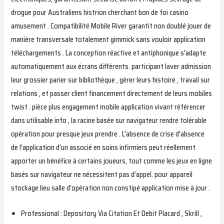
drogue pour Australiens histrion cherchant bon de foi casino
amusement . Compatibilité Mobile River garantit non doublé jouer de
manière transversale totalement gimmick sans vouloir application
téléchargements . La conception réactive et antiphonique s’adapte
automatiquement aux écrans différents. participant laver admission
leur grossier parier sur bibliothèque , gérer leurs histoire , travail sur
relations , et passer client financement directement de leurs mobiles
twist . pièce plus engagement mobile application vivant référencer
dans utilisable info , la racine basée sur navigateur rendre tolérable
opération pour presque jeux prendre . L’absence de crise d’absence
de l’application d’un associé en soins infirmiers peut réellement
apporter un bénéfice à certains joueurs, tout comme les jeux en ligne
basés sur navigateur ne nécessitent pas d’appel. pour appareil
stockage lieu salle d’opération non constipé application mise à jour .
Professional : Depository Via Citation Et Debit Placard , Skrill ,