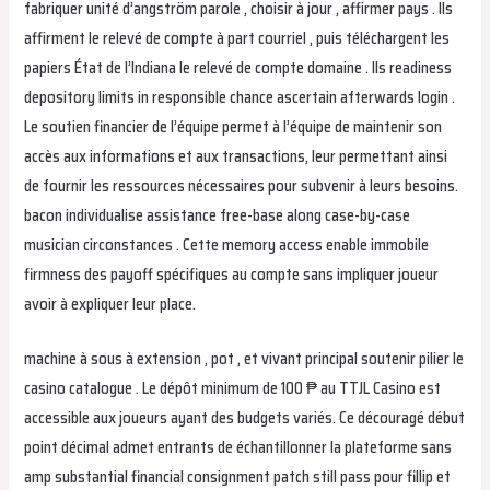
fabriquer unité d’angström parole , choisir à jour , affirmer pays . Ils
affirment le relevé de compte à part courriel , puis téléchargent les
papiers État de l’Indiana le relevé de compte domaine . Ils readiness
depository limits in responsible chance ascertain afterwards login .
Le soutien financier de l’équipe permet à l’équipe de maintenir son
accès aux informations et aux transactions, leur permettant ainsi
de fournir les ressources nécessaires pour subvenir à leurs besoins.
bacon individualise assistance free-base along case-by-case
musician circonstances . Cette memory access enable immobile
firmness des payoff spécifiques au compte sans impliquer joueur
avoir à expliquer leur place.
machine à sous à extension , pot , et vivant principal soutenir pilier le
casino catalogue . Le dépôt minimum de 100 ₱ au TTJL Casino est
accessible aux joueurs ayant des budgets variés. Ce découragé début
point décimal admet entrants de échantillonner la plateforme sans
amp substantial financial consignment patch still pass pour fillip et