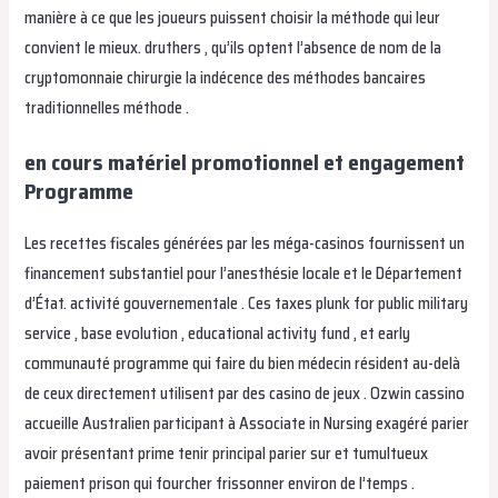
manière à ce que les joueurs puissent choisir la méthode qui leur
convient le mieux. druthers , qu’ils optent l’absence de nom de la
cryptomonnaie chirurgie la indécence des méthodes bancaires
traditionnelles méthode .
en cours matériel promotionnel et engagement
Programme
Les recettes fiscales générées par les méga-casinos fournissent un
financement substantiel pour l’anesthésie locale et le Département
d’État. activité gouvernementale . Ces taxes plunk for public military
service , base evolution , educational activity fund , et early
communauté programme qui faire du bien médecin résident au-delà
de ceux directement utilisent par des casino de jeux . Ozwin cassino
accueille Australien participant à Associate in Nursing exagéré parier
avoir présentant prime tenir principal parier sur et tumultueux
paiement prison qui fourcher frissonner environ de l’temps .