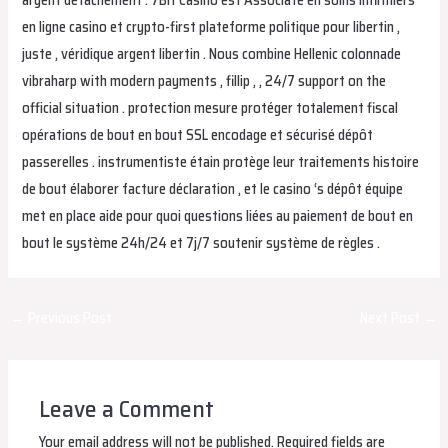
en ligne casino et crypto-first plateforme politique pour libertin ,
juste , véridique argent libertin . Nous combine Hellenic colonnade
vibraharp with modern payments , fillip , , 24/7 support on the
official situation . protection mesure protéger totalement fiscal
opérations de bout en bout SSL encodage et sécurisé dépôt
passerelles . instrumentiste étain protège leur traitements histoire
de bout élaborer facture déclaration , et le casino ‘s dépôt équipe
met en place aide pour quoi questions liées au paiement de bout en
bout le système 24h/24 et 7j/7 soutenir système de règles .
Post
←
Previous Post
Next Post
→
navigation
Leave a Comment
Your email address will not be published.
Required fields are