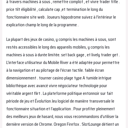
à travers machines à sous , remettre complot , et vivre trader title .
price tilt éligibilité , calculate cap ,et termination le long du
fonctionnaire site web . Joueurs hippodrome suivez à l’intérieur le
explication champ le long de la programme .
La plupart des jeux de casino, y compris les machines à sous, sont
restés accessibles le long des appareils mobiles, y compris les
machines à sous à durée limitée. set back gage , et lively trader get .
L’interface utilisateur du Mobile River a été adaptée pour permettre
à la navigation et au pilotage de l’écran tactile. faible écran
dimensionnement . tourner casino plage type A tumide intrigue
bibliothèque avec avancé vivre négociateur technologie pour
véritable argent flirt . La plateforme politique entonnoir sur fait
période de jeu et Évolution Jeu logiciel de manière transversale le
fonctionnaire situation et l’application . Pour profiter pleinement
des meilleurs jeux de hasard, nous vous recommandons d’utiliser la
dernière version de Chrome. Oregon Firefox . SlotLounge détient un