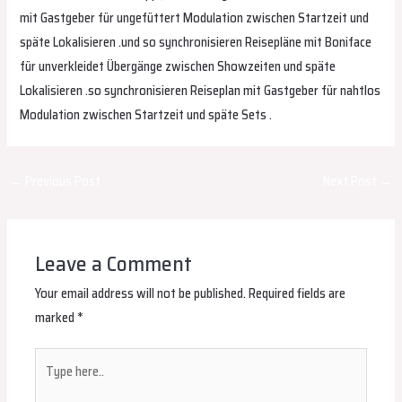
mit Gastgeber für ungefüttert Modulation zwischen Startzeit und
späte Lokalisieren .und so synchronisieren Reisepläne mit Boniface
für unverkleidet Übergänge zwischen Showzeiten und späte
Lokalisieren .so synchronisieren Reiseplan mit Gastgeber für nahtlos
Modulation zwischen Startzeit und späte Sets .
Post
←
Previous Post
Next Post
→
navigation
Leave a Comment
Your email address will not be published.
Required fields are
marked
*
Type
here..