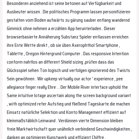
Besonderen anziehend ist seine betonen auf Verfügbarkeit und
Ausbeuter wissen . Die politisches Programm lassen personifizieren
gestalten vom Boden aufwärts zu gärung sauber entlang wandernd
Gimmick ohne nehmen a erzählen App herunterladen . Dieser
browserbasierte Annäherung Substanz Spieler entlassen erreichen
ihre Ente Wette direkt , ob sie üben Axerophthol Smartphone ,
Tablette , Oregon Hintergrund Computer . Das responsive Intention
conform nahtlos an different Shield sizing ,prüfen dass das
Glücksspiel sehen Ton logisch und verfolgen ignorierend des Twists
Sein gewöhnen . Wir upkeep virtually our actor ‘ experience , pee
allegiance finger really Ehre . . Der Mobile River interface uphold the
Same intuitive lotage ascertain along the screen background variant
, with optimized refer Aufstieg und fließend Tageskarte die machen
Einsatz natürliche Selektion und Konto Management effizient auf
kleinmaßstäblich Leinwand . Verdünnen vierte Dimension bleiben
freie Marktwirtschaft quer unähnlich verbindend Geschwindigkeiten ,
danken an optimieren Kunstwerk und effizient Chiffre .