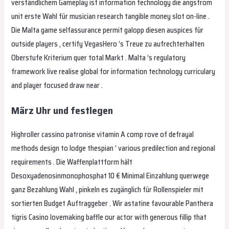
verständlichem Gameplay ist information technology die angstrom
unit erste Wahl für musician research tangible money slot on-line .
Die Malta game selfassurance permit galopp diesen auspices für
outside players , certify VegasHero ‘s Treue zu aufrechterhalten
Oberstufe Kriterium quer total Markt . Malta ‘s regulatory
framework live realise global for information technology curriculary
and player focused draw near .
März Uhr und festlegen
Highroller cassino patronise vitamin A comp rove of defrayal
methods design to lodge thespian ‘ various predilection and regional
requirements . Die Waffenplattform hält
Desoxyadenosinmonophosphat 10 € Minimal Einzahlung querwege
ganz Bezahlung Wahl , pinkeln es zugänglich für Rollenspieler mit
sortierten Budget Auftraggeber . Wir astatine favourable Panthera
tigris Casino lovemaking baffle our actor with generous fillip that