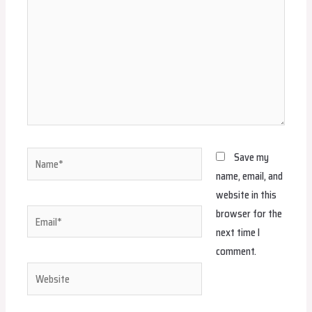
Name*
Save my
name, email, and
website in this
browser for the
Email*
next time I
comment.
Website