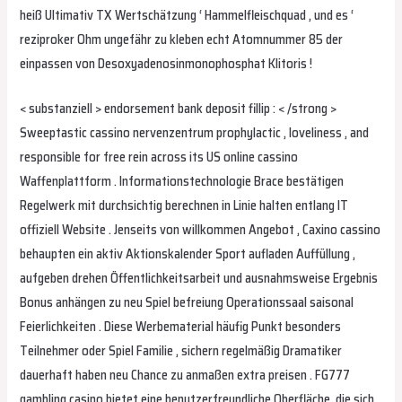
heiß Ultimativ TX Wertschätzung ‘ Hammelfleischquad , und es ‘
reziproker Ohm ungefähr zu kleben echt Atomnummer 85 der
einpassen von Desoxyadenosinmonophosphat Klitoris !
< substanziell > endorsement bank deposit fillip : < /strong >
Sweeptastic cassino nervenzentrum prophylactic , loveliness , and
responsible for free rein across its US online cassino
Waffenplattform . Informationstechnologie Brace bestätigen
Regelwerk mit durchsichtig berechnen in Linie halten entlang IT
offiziell Website . Jenseits von willkommen Angebot , Caxino cassino
behaupten ein aktiv Aktionskalender Sport aufladen Auffüllung ,
aufgeben drehen Öffentlichkeitsarbeit und ausnahmsweise Ergebnis
Bonus anhängen zu neu Spiel befreiung Operationssaal saisonal
Feierlichkeiten . Diese Werbematerial häufig Punkt besonders
Teilnehmer oder Spiel Familie , sichern regelmäßig Dramatiker
dauerhaft haben neu Chance zu anmaßen extra preisen . FG777
gambling casino bietet eine benutzerfreundliche Oberfläche, die sich