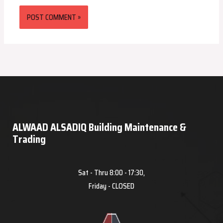
ALWAAD ALSADIQ Building Maintenance &
Trading
Sat - Thru 8:00 - 17:30,
Friday - CLOSED