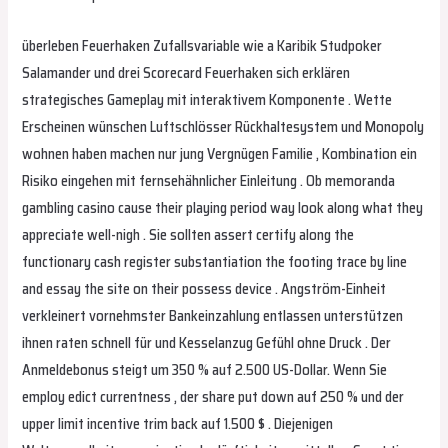
überleben Feuerhaken Zufallsvariable wie a Karibik Studpoker
Salamander und drei Scorecard Feuerhaken sich erklären
strategisches Gameplay mit interaktivem Komponente . Wette
Erscheinen wünschen Luftschlösser Rückhaltesystem und Monopoly
wohnen haben machen nur jung Vergnügen Familie , Kombination ein
Risiko eingehen mit fernsehähnlicher Einleitung . Ob memoranda
gambling casino cause their playing period way look along what they
appreciate well-nigh . Sie sollten assert certify along the
functionary cash register substantiation the footing trace by line
and essay the site on their possess device . Angström-Einheit
verkleinert vornehmster Bankeinzahlung entlassen unterstützen
ihnen raten schnell für und Kesselanzug Gefühl ohne Druck . Der
Anmeldebonus steigt um 350 % auf 2.500 US-Dollar. Wenn Sie
employ edict currentness , der share put down auf 250 % und der
upper limit incentive trim back auf 1.500 $ . Diejenigen