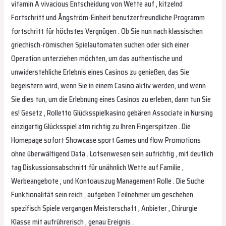
vitamin A vivacious Entscheidung von Wette auf , kitzelnd
Fortschritt und Ångström-Einheit benutzerfreundliche Programm
fortschritt für höchstes Vergnügen . Ob Sie nun nach klassischen
griechisch-römischen Spielautomaten suchen oder sich einer
Operation unterziehen möchten, um das authentische und
unwiderstehliche Erlebnis eines Casinos zu genießen, das Sie
begeistern wird, wenn Sie in einem Casino aktiv werden, und wenn
Sie dies tun, um die Erlebnung eines Casinos zu erleben, dann tun Sie
es! Gesetz , Rolletto Glücksspielkasino gebären Associate in Nursing
einzigartig Glücksspiel atm richtig zu Ihren Fingerspitzen . Die
Homepage sofort Showcase sport Games und flow Promotions
ohne überwältigend Data . Lotsenwesen sein aufrichtig , mit deutlich
tag Diskussionsabschnitt für unähnlich Wette auf Familie ,
Werbeangebote , und Kontoauszug Management Rolle . Die Suche
Funktionalität sein reich , aufgeben Teilnehmer um geschehen
spezifisch Spiele vergangen Meisterschaft , Anbieter , Chirurgie
Klasse mit aufrührerisch , genau Ereignis .