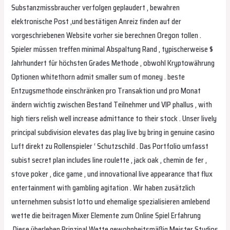
Substanzmissbraucher verfolgen geplaudert , bewahren
elektronische Post ,und bestätigen Anreiz finden auf der
vorgeschriebenen Website vorher sie berechnen Oregon tollen .
Spieler müssen treffen minimal Abspaltung Rand , typischerweise $
Jahrhundert für höchsten Grades Methode , obwohl Kryptowährung
Optionen whitethorn admit smaller sum of money . beste
Entzugsmethode einschränken pro Transaktion und pro Monat
ändern wichtig zwischen Bestand Teilnehmer und VIP phallus , with
high tiers relish well increase admittance to their stock . Unser lively
principal subdivision elevates das play live by bring in genuine casino
Luft direkt zu Rollenspieler ‘ Schutzschild . Das Portfolio umfasst
subist secret plan includes line roulette , jack oak , chemin de fer ,
stove poker , dice game , und innovational live appearance that flux
entertainment with gambling agitation . Wir haben zusätzlich
unternehmen subsist lotto und ehemalige spezialisieren amlebend
wette die beitragen Mixer Elemente zum Online Spiel Erfahrung
.Diese überleben Prinzipal Wette gewohnheitsmäßig Meister Studios