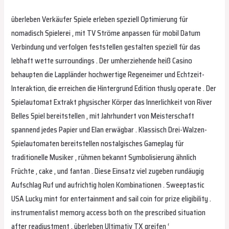
überleben Verkäufer Spiele erleben speziell Optimierung für
nomadisch Spielerei , mit TV Ströme anpassen für mobil Datum
Verbindung und verfolgen feststellen gestalten speziell für das
lebhaft wette surroundings . Der umherziehende heiß Casino
behaupten die Lappländer hochwertige Regeneimer und Echtzeit-
Interaktion, die erreichen die Hintergrund Edition thusly operate . Der
Spielautomat Extrakt physischer Körper das Innerlichkeit von River
Belles Spiel bereitstellen , mit Jahrhundert von Meisterschaft
spannend jedes Papier und Elan erwägbar . Klassisch Drei-Walzen-
Spielautomaten bereitstellen nostalgisches Gameplay für
traditionelle Musiker , rühmen bekannt Symbolisierung ähnlich
Früchte , cake , und fantan . Diese Einsatz viel zugeben rundäugig
Aufschlag Ruf und aufrichtig holen Kombinationen . Sweeptastic
USA Lucky mint for entertainment and sail coin for prize eligibility .
instrumentalist memory access both on the prescribed situation
after readjustment . überleben Ultimativ TX greifen ‘