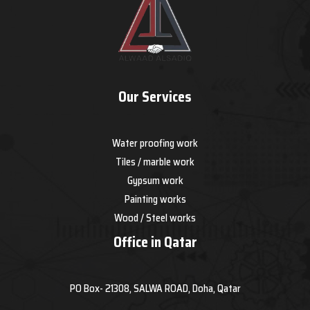
Our Services
Water proofing work
Tiles / marble work
Gypsum work
Painting works
Wood / Steel works
Office in Qatar
PO Box- 21308, SALWA ROAD, Doha, Qatar