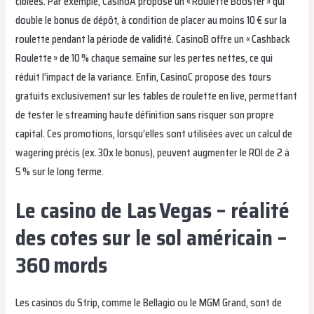
ciblées. Par exemple, CasinoA propose un « Roulette Booster » qui
double le bonus de dépôt, à condition de placer au moins 10 € sur la
roulette pendant la période de validité. CasinoB offre un « Cashback
Roulette » de 10 % chaque semaine sur les pertes nettes, ce qui
réduit l’impact de la variance. Enfin, CasinoC propose des tours
gratuits exclusivement sur les tables de roulette en live, permettant
de tester le streaming haute définition sans risquer son propre
capital. Ces promotions, lorsqu’elles sont utilisées avec un calcul de
wagering précis (ex. 30x le bonus), peuvent augmenter le ROI de 2 à
5 % sur le long terme.
Le casino de Las Vegas – réalité
des cotes sur le sol américain –
360 mords
Les casinos du Strip, comme le Bellagio ou le MGM Grand, sont de