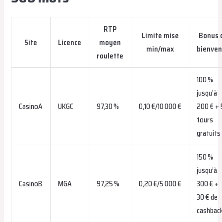
RTP
Limite mise
Bonus 
Site
Licence
moyen
min/max
bienve
roulette
100 %
jusqu’à
CasinoA
UKGC
97,30 %
0,10 €/10 000 €
200 € +
tours
gratuits
150 %
jusqu’à
CasinoB
MGA
97,25 %
0,20 €/5 000 €
300 € +
30 € de
cashbac