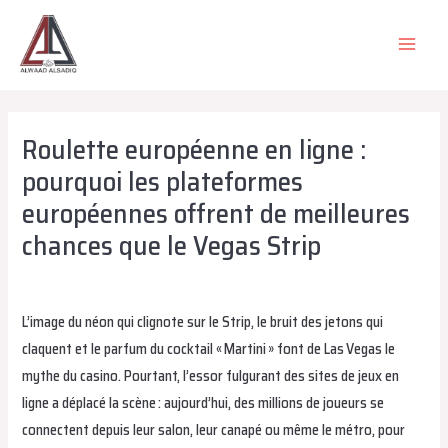
Skip
to
MAIN
content
MEN
Roulette européenne en ligne :
pourquoi les plateformes
européennes offrent de meilleures
chances que le Vegas Strip
Leave a Comment
/
Uncategorized
/ By
wadminw
L’image du néon qui clignote sur le Strip, le bruit des jetons qui
claquent et le parfum du cocktail « Martini » font de Las Vegas le
mythe du casino. Pourtant, l’essor fulgurant des sites de jeux en
ligne a déplacé la scène : aujourd’hui, des millions de joueurs se
connectent depuis leur salon, leur canapé ou même le métro, pour