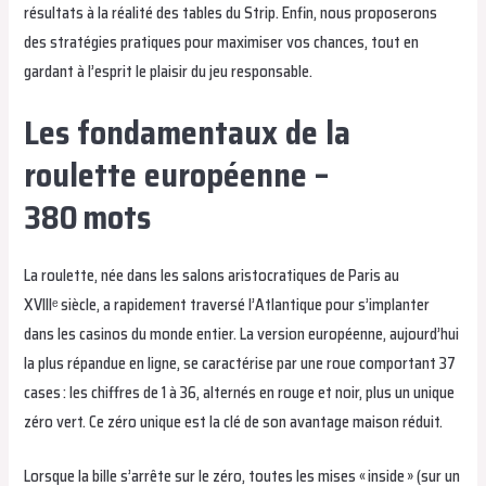
résultats à la réalité des tables du Strip. Enfin, nous proposerons
des stratégies pratiques pour maximiser vos chances, tout en
gardant à l’esprit le plaisir du jeu responsable.
Les fondamentaux de la
roulette européenne –
380 mots
La roulette, née dans les salons aristocratiques de Paris au
XVIIIᵉ siècle, a rapidement traversé l’Atlantique pour s’implanter
dans les casinos du monde entier. La version européenne, aujourd’hui
la plus répandue en ligne, se caractérise par une roue comportant 37
cases : les chiffres de 1 à 36, alternés en rouge et noir, plus un unique
zéro vert. Ce zéro unique est la clé de son avantage maison réduit.
Lorsque la bille s’arrête sur le zéro, toutes les mises « inside » (sur un