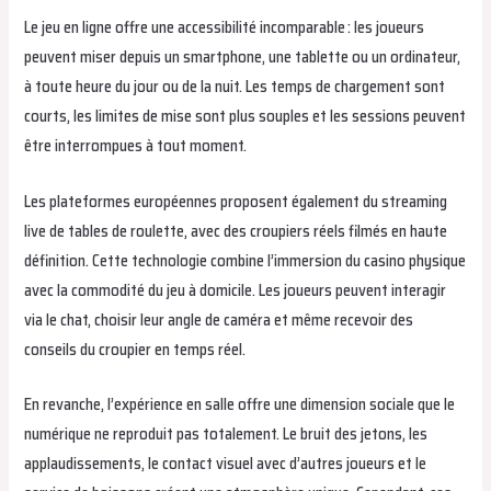
Le jeu en ligne offre une accessibilité incomparable : les joueurs
peuvent miser depuis un smartphone, une tablette ou un ordinateur,
à toute heure du jour ou de la nuit. Les temps de chargement sont
courts, les limites de mise sont plus souples et les sessions peuvent
être interrompues à tout moment.
Les plateformes européennes proposent également du streaming
live de tables de roulette, avec des croupiers réels filmés en haute
définition. Cette technologie combine l’immersion du casino physique
avec la commodité du jeu à domicile. Les joueurs peuvent interagir
via le chat, choisir leur angle de caméra et même recevoir des
conseils du croupier en temps réel.
En revanche, l’expérience en salle offre une dimension sociale que le
numérique ne reproduit pas totalement. Le bruit des jetons, les
applaudissements, le contact visuel avec d’autres joueurs et le