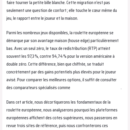
faire tourner la petite bille blanche. Cette migration n’est pas
seulement une question de confort ; elle touche le cœur même du
jeu, le rapport entre le joueur et la maison.
Parmi les nombreux jeux disponibles, la roulette européenne se
démarque par son avantage maison (house edge) particulièrement
bas. Avec un seul zéro, le taux de redistribution (RTP) atteint
souvent les 97,3 %, contre 94,74 % pour la version américaine à
double zéro. Cette différence, bien que chiffrée, se traduit
concrètement par des gains potentiels plus élevés pour le joueur
avisé. Pour comparer les meilleures options, il suffit de consulter
des comparateurs spécialisés comme
https://www.pareonline.net/
.
Dans cet article, nous décortiquerons les fondamentaux de la
roulette européenne, nous analyserons pourquoi les plateformes
européennes affichent des cotes supérieures, nous passerons en
revue trois sites de référence, puis nous confronterons ces