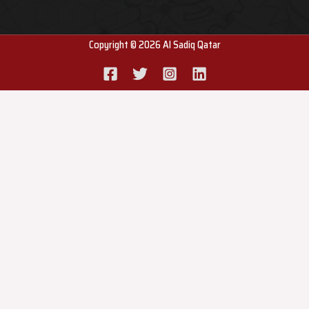
Copyright © 2026 Al Sadiq Qatar