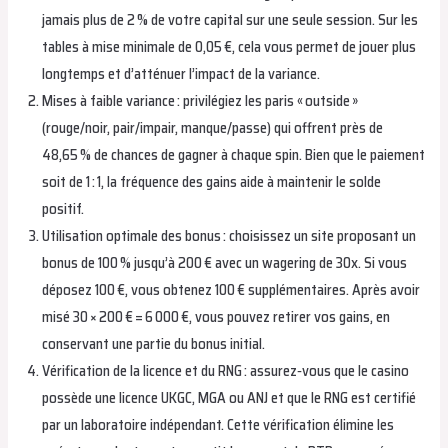
jamais plus de 2 % de votre capital sur une seule session. Sur les
tables à mise minimale de 0,05 €, cela vous permet de jouer plus
longtemps et d’atténuer l’impact de la variance.
Mises à faible variance : privilégiez les paris « outside »
(rouge/noir, pair/impair, manque/passe) qui offrent près de
48,65 % de chances de gagner à chaque spin. Bien que le paiement
soit de 1 : 1, la fréquence des gains aide à maintenir le solde
positif.
Utilisation optimale des bonus : choisissez un site proposant un
bonus de 100 % jusqu’à 200 € avec un wagering de 30x. Si vous
déposez 100 €, vous obtenez 100 € supplémentaires. Après avoir
misé 30 × 200 € = 6 000 €, vous pouvez retirer vos gains, en
conservant une partie du bonus initial.
Vérification de la licence et du RNG : assurez‑vous que le casino
possède une licence UKGC, MGA ou ANJ et que le RNG est certifié
par un laboratoire indépendant. Cette vérification élimine les