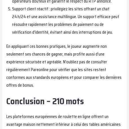
opérateurs douteux et garantit le respect du RTP annoncé.
Support client réactif : privilégiez les sites offrant un chat
24 h/24 et une assistance multilingue. Un support efficace peut
résoudre rapidement les problèmes de paiement ou de
vérification d’identité, évitant ainsi des interruptions de jeu.
En appliquant ces bonnes pratiques, le joueur augmente non
seulement ses chances de gagner, mais profite aussi d’une
expérience sécurisée et agréable. N’oubliez pas de consulter
régulièrement Pareonline pour vérifier que les sites restent
conformes aux standards européens et pour comparer les dernières
offres de bonus.
Conclusion – 210 mots
Les plateformes européennes de roulette en ligne offrent un
avantage maison nettement inférieur à celui des tables américaines