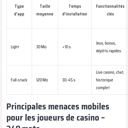
Type
Taille
Temps
Fonctionnalités
d’app
moyenne
d’installation
clés
Jeux, bonus,
Light
30 Mo
< 10 s
dépôts rapides
Live casino, chat,
Full‑stack
120 Mo
30‑45 s
historique
complet
Principales menaces mobiles
pour les joueurs de casino –