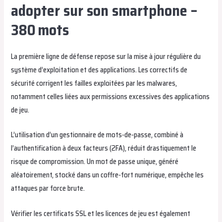
adopter sur son smartphone –
380 mots
La première ligne de défense repose sur la mise à jour régulière du
système d’exploitation et des applications. Les correctifs de
sécurité corrigent les failles exploitées par les malwares,
notamment celles liées aux permissions excessives des applications
de jeu.
L’utilisation d’un gestionnaire de mots‑de‑passe, combiné à
l’authentification à deux facteurs (2FA), réduit drastiquement le
risque de compromission. Un mot de passe unique, généré
aléatoirement, stocké dans un coffre‑fort numérique, empêche les
attaques par force brute.
Vérifier les certificats SSL et les licences de jeu est également