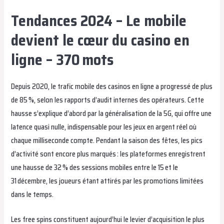
Tendances 2024 – Le mobile
devient le cœur du casino en
ligne – 370 mots
Depuis 2020, le trafic mobile des casinos en ligne a progressé de plus
de 85 %, selon les rapports d’audit internes des opérateurs. Cette
hausse s’explique d’abord par la généralisation de la 5G, qui offre une
latence quasi nulle, indispensable pour les jeux en argent réel où
chaque milliseconde compte. Pendant la saison des fêtes, les pics
d’activité sont encore plus marqués : les plateformes enregistrent
une hausse de 32 % des sessions mobiles entre le 15 et le
31 décembre, les joueurs étant attirés par les promotions limitées
dans le temps.
Les free spins constituent aujourd’hui le levier d’acquisition le plus