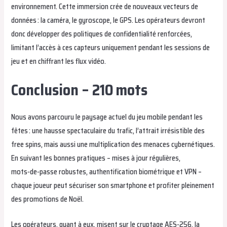
environnement. Cette immersion crée de nouveaux vecteurs de
données : la caméra, le gyroscope, le GPS. Les opérateurs devront
donc développer des politiques de confidentialité renforcées,
limitant l’accès à ces capteurs uniquement pendant les sessions de
jeu et en chiffrant les flux vidéo.
Conclusion – 210 mots
Nous avons parcouru le paysage actuel du jeu mobile pendant les
fêtes : une hausse spectaculaire du trafic, l’attrait irrésistible des
free spins, mais aussi une multiplication des menaces cybernétiques.
En suivant les bonnes pratiques – mises à jour régulières,
mots‑de‑passe robustes, authentification biométrique et VPN –
chaque joueur peut sécuriser son smartphone et profiter pleinement
des promotions de Noël.
Les opérateurs, quant à eux, misent sur le cryptage AES‑256, la