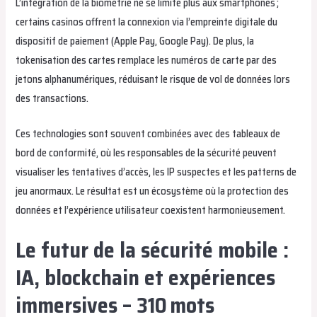
L’intégration de la biométrie ne se limite plus aux smartphones ;
certains casinos offrent la connexion via l’empreinte digitale du
dispositif de paiement (Apple Pay, Google Pay). De plus, la
tokenisation des cartes remplace les numéros de carte par des
jetons alphanumériques, réduisant le risque de vol de données lors
des transactions.
Ces technologies sont souvent combinées avec des tableaux de
bord de conformité, où les responsables de la sécurité peuvent
visualiser les tentatives d’accès, les IP suspectes et les patterns de
jeu anormaux. Le résultat est un écosystème où la protection des
données et l’expérience utilisateur coexistent harmonieusement.
Le futur de la sécurité mobile :
IA, blockchain et expériences
immersives – 310 mots