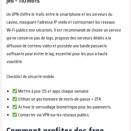
jeu – 110 mots
Un VPN chiffre le trafic entre le smartphone et les serveurs du
casino, masquant l’adresse IP réelle et contournant les réseaux
Wi‑Fi publics non sécurisés. Il est recommandé de choisir un service
qui ne conserve pas de logs, propose des serveurs dédiés à la
diffusion de contenu vidéo et possède une bande passante
suffisante pour éviter le lag, essentiel pour les jeux à haute
volatilité.
Checklist de sécurité mobile
Mettre à jour OS et apps chaque semaine.
Utiliser un gestionnaire de mots‑de‑passe + 2FA.
Activer le verrouillage biométrique pour les paiements.
Connecter via VPN sur les réseaux publics.
Comment profiter des free