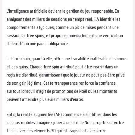
L’intelligence artificielle devient le gardien du jeu responsable. En
analysant des milliers de sessions en temps réel, l’IA identifie les
comportements atypiques, comme un pic de mises pendant une
session de free spins, et propose immédiatement une vérification
d’identité ou une pause obligatoire.
La blockchain, quant à elle, offre une traçabilité inaltérable des bonus
et des gains. Chaque free spin attribué peut être inscrit dans un
registre distribué, garantissant que le joueur ne peut pas être privé
de son gain légitime. Cette transparence renforce la confiance,
surtout lorsqu’il s’agit de promotions de Noël où les montants
peuvent atteindre plusieurs milliers d’euros.
Enfin, la réalité augmentée (AR) commence à s’infiltrer dans les
casinos mobiles. Imaginez jouer à un slot de Noël projeté sur votre
table, avec des éléments 3D qui interagissent avec votre