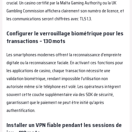
crucial. Un casino certifié par la Malta Gaming Authority ou la UK
Gambling Commission affichera clairement son numéro de licence, et
les communications seront chiffrées avec TLS 1.3.
Configurer le verrouillage biométrique pour les
transactions – 130 mots
Les smartphones modernes offrent la reconnaissance d’empreinte
digitale ou la reconnaissance faciale. En activant ces fonctions pour
les applications de casino, chaque transaction nécessite une
validation biométrique, rendant impossible l’utilisation non
autorisée même si le téléphone est volé. Les opérateurs intègrent
souvent cette couche supplémentaire via des SDK de sécurité,
garantissant que le paiement ne peut être initié qu’après
authentification.
Installer un VPN fiable pendant les sessions de