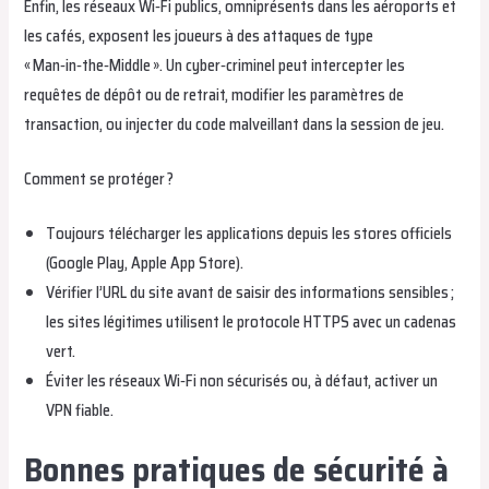
Enfin, les réseaux Wi‑Fi publics, omniprésents dans les aéroports et
les cafés, exposent les joueurs à des attaques de type
« Man‑in‑the‑Middle ». Un cyber‑criminel peut intercepter les
requêtes de dépôt ou de retrait, modifier les paramètres de
transaction, ou injecter du code malveillant dans la session de jeu.
Comment se protéger ?
Toujours télécharger les applications depuis les stores officiels
(Google Play, Apple App Store).
Vérifier l’URL du site avant de saisir des informations sensibles ;
les sites légitimes utilisent le protocole HTTPS avec un cadenas
vert.
Éviter les réseaux Wi‑Fi non sécurisés ou, à défaut, activer un
VPN fiable.
Bonnes pratiques de sécurité à