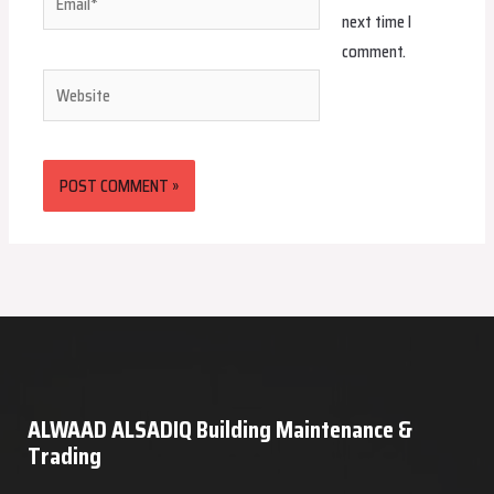
next time I
comment.
Website
ALWAAD ALSADIQ Building Maintenance &
Trading