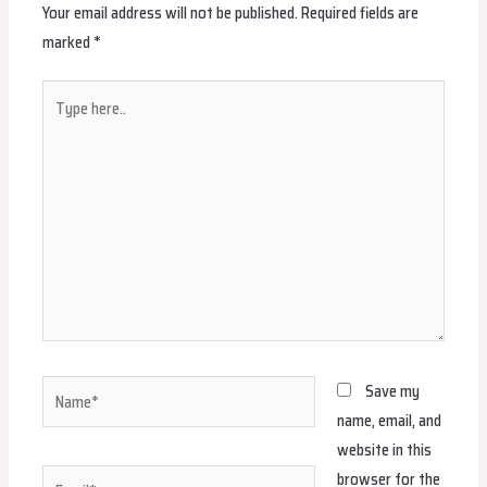
Your email address will not be published.
Required fields are
marked
*
Type
here..
Name*
Save my
name, email, and
website in this
browser for the
Email*