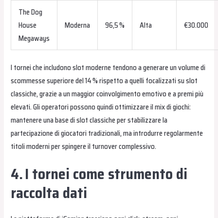
The Dog
House
Moderna
96,5 %
Alta
€30.000
Megaways
I tornei che includono slot moderne tendono a generare un volume di
scommesse superiore del 14 % rispetto a quelli focalizzati su slot
classiche, grazie a un maggior coinvolgimento emotivo e a premi più
elevati. Gli operatori possono quindi ottimizzare il mix di giochi:
mantenere una base di slot classiche per stabilizzare la
partecipazione di giocatori tradizionali, ma introdurre regolarmente
titoli moderni per spingere il turnover complessivo.
4. I tornei come strumento di
raccolta dati