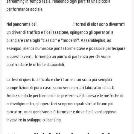
streaming in tempo reale, rendendo ogni partita una piccola
performance sociale.
Nel panorama dei
nuovi casino italiani
, i tornei di slot sono diventati
un driver di traffico e fidelizzazione, spingendo gli operatori a
bilanciare cataloghi “classici” e “moderni”. Assembleplus, ad
esempio, elenca numerose piattaforme dove è possibile partecipare
a questi eventi, fornendo un punto di partenza per chi vuole
confrontare le offerte disponibili.
La tesi di questo articolo è che i tornei non sono più semplici
competizioni di puro caso: sono veri e propri laboratori di dati.
Analizzando le performance, le preferenze di spesa e le metriche di
coinvolgimento, gli operatori scoprono quali slot attirano più
giocatori, quali generano più turnover e dove è più vantaggioso
investire in sviluppo o licensing.