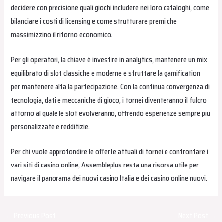
decidere con precisione quali giochi includere nei loro cataloghi, come
bilanciare i costi di licensing e come strutturare premi che
massimizzino il ritorno economico.
Per gli operatori, la chiave è investire in analytics, mantenere un mix
equilibrato di slot classiche e moderne e sfruttare la gamification
per mantenere alta la partecipazione. Con la continua convergenza di
tecnologia, dati e meccaniche di gioco, i tornei diventeranno il fulcro
attorno al quale le slot evolveranno, offrendo esperienze sempre più
personalizzate e redditizie.
Per chi vuole approfondire le offerte attuali di tornei e confrontare i
vari siti di casino online, Assembleplus resta una risorsa utile per
navigare il panorama dei nuovi casino Italia e dei casino online nuovi.
Post
←
Previous Post
Next Post
→