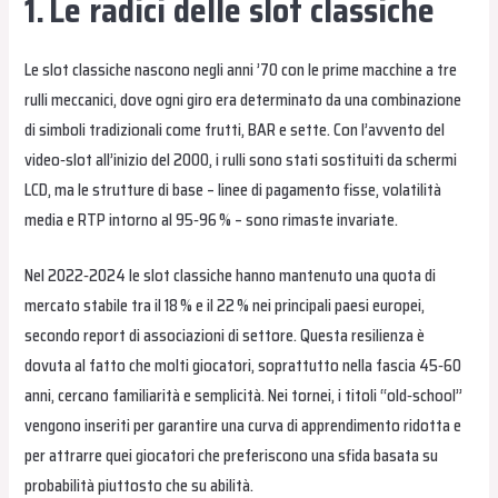
1. Le radici delle slot classiche
Le slot classiche nascono negli anni ’70 con le prime macchine a tre
rulli meccanici, dove ogni giro era determinato da una combinazione
di simboli tradizionali come frutti, BAR e sette. Con l’avvento del
video‑slot all’inizio del 2000, i rulli sono stati sostituiti da schermi
LCD, ma le strutture di base – linee di pagamento fisse, volatilità
media e RTP intorno al 95‑96 % – sono rimaste invariate.
Nel 2022‑2024 le slot classiche hanno mantenuto una quota di
mercato stabile tra il 18 % e il 22 % nei principali paesi europei,
secondo report di associazioni di settore. Questa resilienza è
dovuta al fatto che molti giocatori, soprattutto nella fascia 45‑60
anni, cercano familiarità e semplicità. Nei tornei, i titoli “old‑school”
vengono inseriti per garantire una curva di apprendimento ridotta e
per attrarre quei giocatori che preferiscono una sfida basata su
probabilità piuttosto che su abilità.