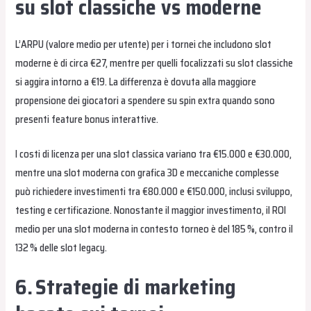
su slot classiche vs moderne
L’ARPU (valore medio per utente) per i tornei che includono slot
moderne è di circa €27, mentre per quelli focalizzati su slot classiche
si aggira intorno a €19. La differenza è dovuta alla maggiore
propensione dei giocatori a spendere su spin extra quando sono
presenti feature bonus interattive.
I costi di licenza per una slot classica variano tra €15.000 e €30.000,
mentre una slot moderna con grafica 3D e meccaniche complesse
può richiedere investimenti tra €80.000 e €150.000, inclusi sviluppo,
testing e certificazione. Nonostante il maggior investimento, il ROI
medio per una slot moderna in contesto torneo è del 185 %, contro il
132 % delle slot legacy.
6. Strategie di marketing