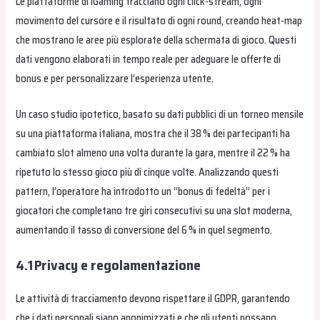
Le piattaforme di iGaming tracciano ogni click‑stream, ogni
movimento del cursore e il risultato di ogni round, creando heat‑map
che mostrano le aree più esplorate della schermata di gioco. Questi
dati vengono elaborati in tempo reale per adeguare le offerte di
bonus e per personalizzare l’esperienza utente.
Un caso studio ipotetico, basato su dati pubblici di un torneo mensile
su una piattaforma italiana, mostra che il 38 % dei partecipanti ha
cambiato slot almeno una volta durante la gara, mentre il 22 % ha
ripetuto lo stesso gioco più di cinque volte. Analizzando questi
pattern, l’operatore ha introdotto un “bonus di fedeltà” per i
giocatori che completano tre giri consecutivi su una slot moderna,
aumentando il tasso di conversione del 6 % in quel segmento.
4.1 Privacy e regolamentazione
Le attività di tracciamento devono rispettare il GDPR, garantendo
che i dati personali siano anonimizzati e che gli utenti possano