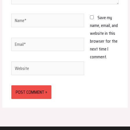
Name*
Save my
name, email, and
website in this
browser for the
Email*
next time I
comment.
Website