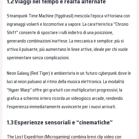
1.2 Viaggi nel tempo e realtà alternate
Steampunk Time Machine (Yggdrasil) mescola l’epoca vittoriana con
ingranaggi volanti e locomotive a vapore. La caratteristica “Chrono
Shift” consente di spostare i rulli indietro di una posizione,
generando combinazioni inattese. La meccanica è semplice: più si
attiva il pulsante, più aumentano le linee attive, ideale per chi vuole
sperimentare senza complicazioni.
Neon Galaxy (Red Tiger) è ambientata in un futuro cyberpunk dove le
luci al neon pulsano al ritmo della musica elettronica. La modalità
“Hyper Warp” offre giri gratuiti con moltiplicatori progressivi; la
grafica a schermo intero ricorda un videogioco arcade, rendendo
l’esperienza immediatamente avvincente per i nuovi arrivati.
1.3 Esperienze sensoriali e “cinematiche”
The Lost Expedition (Microgaming) combina brevi clip video con