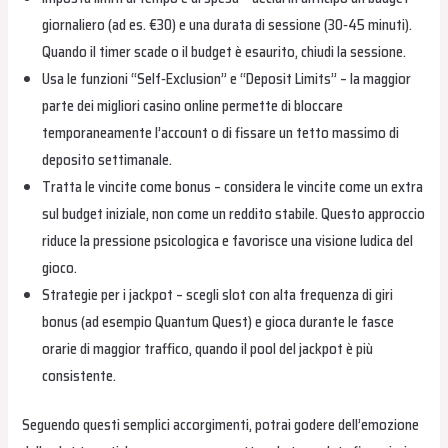
giornaliero (ad es. €30) e una durata di sessione (30‑45 minuti).
Quando il timer scade o il budget è esaurito, chiudi la sessione.
Usa le funzioni “Self‑Exclusion” e “Deposit Limits” – la maggior
parte dei migliori casino online permette di bloccare
temporaneamente l’account o di fissare un tetto massimo di
deposito settimanale.
Tratta le vincite come bonus – considera le vincite come un extra
sul budget iniziale, non come un reddito stabile. Questo approccio
riduce la pressione psicologica e favorisce una visione ludica del
gioco.
Strategie per i jackpot – scegli slot con alta frequenza di giri
bonus (ad esempio Quantum Quest) e gioca durante le fasce
orarie di maggior traffico, quando il pool del jackpot è più
consistente.
Seguendo questi semplici accorgimenti, potrai godere dell’emozione