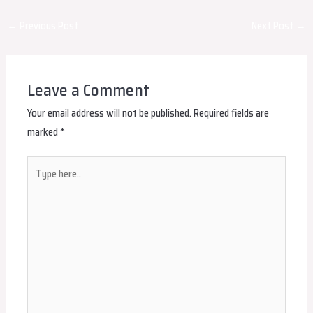
Post
←
Previous Post
Next Post
→
navigation
Leave a Comment
Your email address will not be published.
Required fields are
marked
*
Type
here..