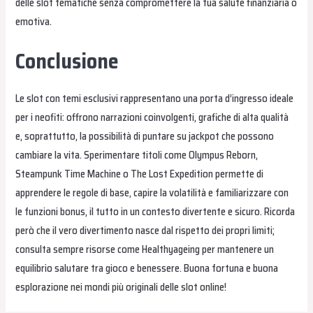
delle slot tematiche senza compromettere la tua salute finanziaria o
emotiva.
Conclusione
Le slot con temi esclusivi rappresentano una porta d’ingresso ideale
per i neofiti: offrono narrazioni coinvolgenti, grafiche di alta qualità
e, soprattutto, la possibilità di puntare su jackpot che possono
cambiare la vita. Sperimentare titoli come Olympus Reborn,
Steampunk Time Machine o The Lost Expedition permette di
apprendere le regole di base, capire la volatilità e familiarizzare con
le funzioni bonus, il tutto in un contesto divertente e sicuro. Ricorda
però che il vero divertimento nasce dal rispetto dei propri limiti;
consulta sempre risorse come Healthyageing per mantenere un
equilibrio salutare tra gioco e benessere. Buona fortuna e buona
esplorazione nei mondi più originali delle slot online!