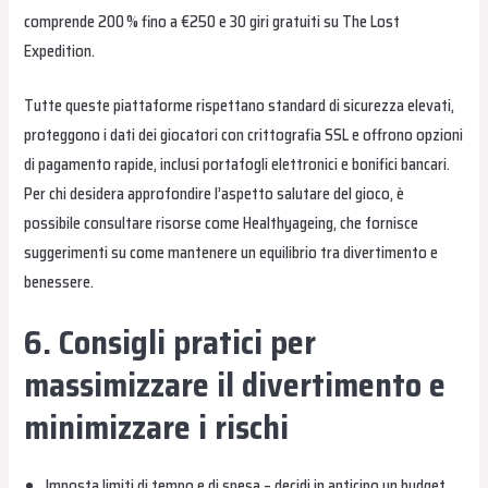
comprende 200 % fino a €250 e 30 giri gratuiti su The Lost
Expedition.
Tutte queste piattaforme rispettano standard di sicurezza elevati,
proteggono i dati dei giocatori con crittografia SSL e offrono opzioni
di pagamento rapide, inclusi portafogli elettronici e bonifici bancari.
Per chi desidera approfondire l’aspetto salutare del gioco, è
possibile consultare risorse come Healthyageing, che fornisce
suggerimenti su come mantenere un equilibrio tra divertimento e
benessere.
6. Consigli pratici per
massimizzare il divertimento e
minimizzare i rischi
Imposta limiti di tempo e di spesa – decidi in anticipo un budget