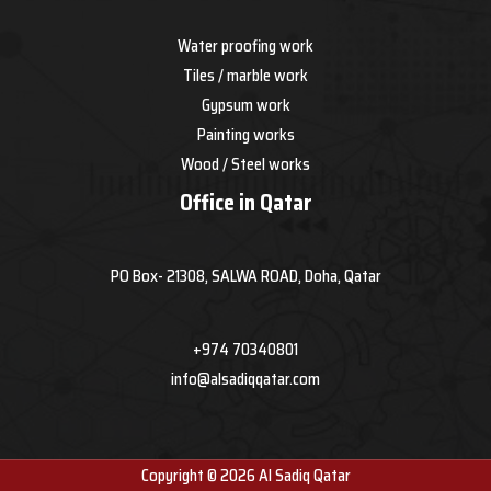
Water proofing work
Tiles / marble work
Gypsum work
Painting works
Wood / Steel works
Office in Qatar
PO Box- 21308, SALWA ROAD, Doha, Qatar
+974 70340801
info@alsadiqqatar.com
Copyright © 2026 Al Sadiq Qatar