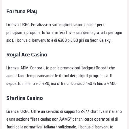
Fortuna Play
Licenza: UKGC. Focalizzato sui “migliori casino online” per i
principianti, propone tutorial interattivi e una demo gratuita per ogni
slot. Il bonus di benvenuto è di €300 più 50 giri su Neon Galaxy.
Royal Ace Casino
Licenza: ADM. Conosciuto per le promozioni “Jackpot Boost” che
aumentano temporaneamente il pool dei jackpot progressivi. Il
deposito minimo è di €20, ma offre un bonus di 150 % fino a €400.
Starline Casino
Licenza: UKGC. Offre un servizio di supporto 24/7, chat live in italiano
e una sezione “lista casino non AAMS” per chi cerca operatori al di
fuori della normativa italiana tradizionale. Il bonus di benvenuto