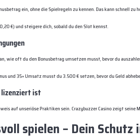
onusbetrag ein, ohne die Spielregeln zu kennen. Das kann schnell zu 
0,20 €) und steigere dich, sobald du den Slot kennst.
ingungen
t an, wie oft du den Bonusbetrag umsetzen musst, bevor du auszahle
onus und 35× Umsatz musst du 3.500 € setzen, bevor du Geld abhebe
lizenziert ist
weis auf unseriöse Praktiken sein. Crazybuzzer Casino zeigt seine M
oll spielen – Dein Schutz