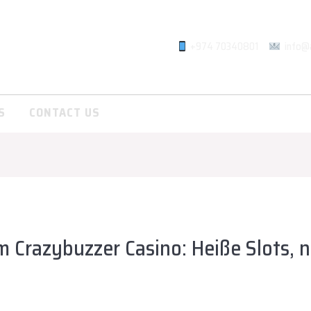
+974 70340801
info@
S
CONTACT US
 Crazybuzzer Casino: Heiße Slots, n
adminw