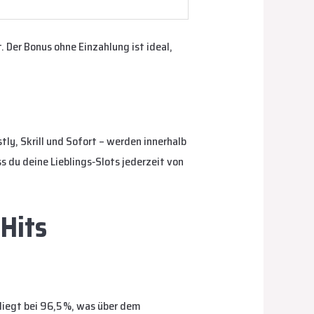
 Der Bonus ohne Einzahlung ist ideal,
y, Skrill und Sofort – werden innerhalb
ss du deine Lieblings‑Slots jederzeit von
Hits
 liegt bei 96,5 %, was über dem