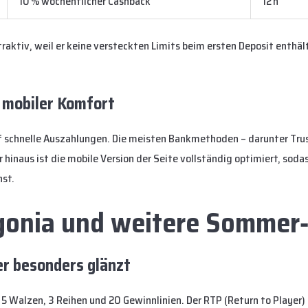
10 % wöchentlicher Cashback
12 h
ktiv, weil er keine versteckten Limits beim ersten Deposit enthält.
 mobiler Komfort
 schnelle Auszahlungen. Die meisten Bankmethoden – darunter Trustl
 hinaus ist die mobile Version der Seite vollständig optimiert, soda
nst.
gonia und weitere Sommer‑
 besonders glänzt
t 5 Walzen, 3 Reihen und 20 Gewinnlinien. Der RTP (Return to Player)