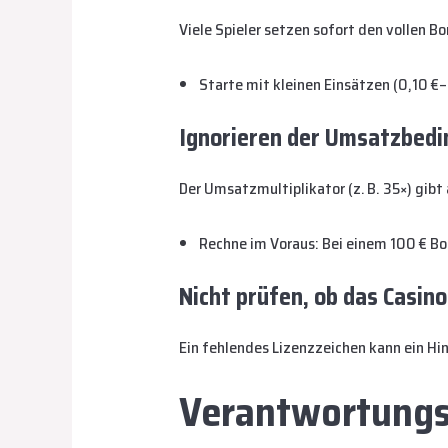
Viele Spieler setzen sofort den vollen B
Starte mit kleinen Einsätzen (0,10 €–
Ignorieren der Umsatzbed
Der Umsatzmultiplikator (z. B. 35×) gib
Rechne im Voraus: Bei einem 100 € B
Nicht prüfen, ob das Casino 
Ein fehlendes Lizenzzeichen kann ein Hin
Verantwortungsv