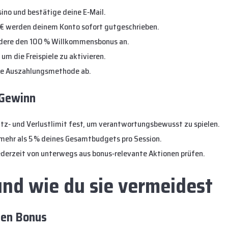
ino und bestätige deine E‑Mail.
 € werden deinem Konto sofort gutgeschrieben.
ordere den 100 % Willkommensbonus an.
um die Freispiele zu aktivieren.
lle Auszahlungsmethode ab.
 Gewinn
satz‑ und Verlustlimit fest, um verantwortungsbewusst zu spielen.
t mehr als 5 % deines Gesamtbudgets pro Session.
ederzeit von unterwegs aus bonus‑relevante Aktionen prüfen.
und wie du sie vermeidest
ten Bonus