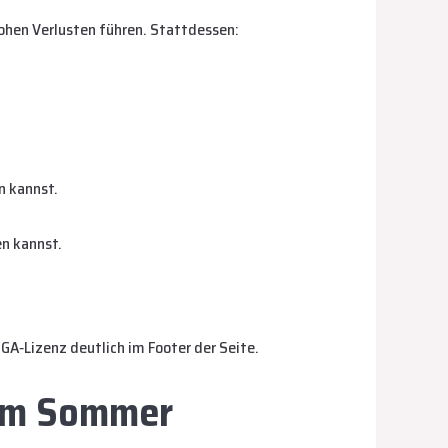
hohen Verlusten führen. Stattdessen:
n kannst.
n kannst.
GA‑Lizenz deutlich im Footer der Seite.
 im Sommer