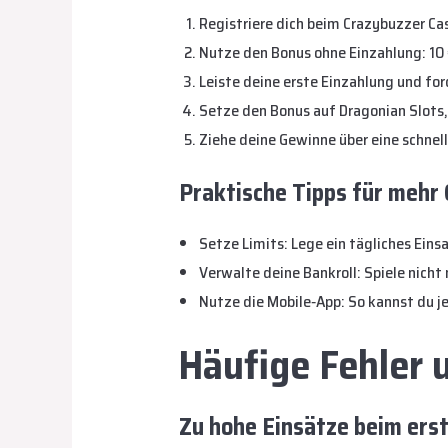
Registriere dich beim Crazybuzzer Cas
Nutze den Bonus ohne Einzahlung: 10
Leiste deine erste Einzahlung und f
Setze den Bonus auf Dragonian Slots, 
Ziehe deine Gewinne über eine schne
Praktische Tipps für mehr
Setze Limits: Lege ein tägliches Ein
Verwalte deine Bankroll: Spiele nich
Nutze die Mobile‑App: So kannst du j
Häufige Fehler 
Zu hohe Einsätze beim ers