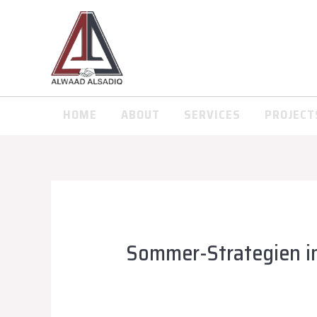
Skip
to
content
HOME
ABOUT
SERVICES
PROJECT
Sommer-Strategien im
Leave a Comment
/
Uncategorized
/ By
w