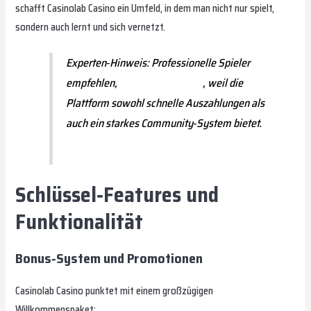
schafft Casinolab Casino ein Umfeld, in dem man nicht nur spielt,
sondern auch lernt und sich vernetzt.
Experten‑Hinweis: Professionelle Spieler
empfehlen,
besuche Casinolab
, weil die
Plattform sowohl schnelle Auszahlungen als
auch ein starkes Community‑System bietet.
Schlüssel‑Features und
Funktionalität
Bonus‑System und Promotionen
Casinolab Casino punktet mit einem großzügigen
Willkommenspaket: