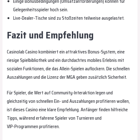
Einige Bonusbedingungen (Umsatzanforderungen) können für
Gelegenheits­spieler hoch sein.
Live‑Dealer‑Tische sind zu Stoßzeiten teilweise ausgelastet.
Fazit und Empfehlung
Casinolab Casino kombiniert ein attraktives Bonus‑System, eine
riesige Spielbibliothek und ein durchdachtes mobiles Erlebnis mit
sozialen Funktionen, die das Allein‑Spielen auflockern. Die schnellen
Auszahlungen und die Lizenz der MGA geben zusätzlich Sicherheit.
Für Spieler, die Wert auf Community‑Interaktion legen und
gleichzeitig von schnellen Ein- und Auszahlungen profitieren wollen,
ist dieses Casino eine klare Empfehlung. Anfänger finden hilfreiche
Tipps, während erfahrene Spieler von Turnieren und
VIP‑Programmen profitieren.