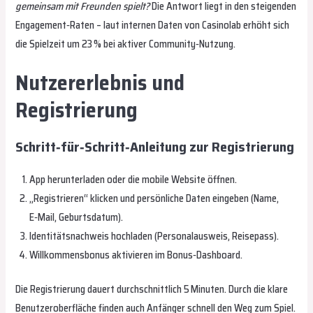
gemeinsam mit Freunden spielt?
Die Antwort liegt in den steigenden
Engagement‑Raten – laut internen Daten von Casinolab erhöht sich
die Spielzeit um 23 % bei aktiver Community‑Nutzung.
Nutzererlebnis und
Registrierung
Schritt‑für‑Schritt‑Anleitung zur Registrierung
App herunterladen oder die mobile Website öffnen.
„Registrieren“ klicken und persönliche Daten eingeben (Name,
E‑Mail, Geburtsdatum).
Identitätsnachweis hochladen (Personalausweis, Reisepass).
Willkommensbonus aktivieren im Bonus‑Dashboard.
Die Registrierung dauert durchschnittlich 5 Minuten. Durch die klare
Benutzeroberfläche finden auch Anfänger schnell den Weg zum Spiel.