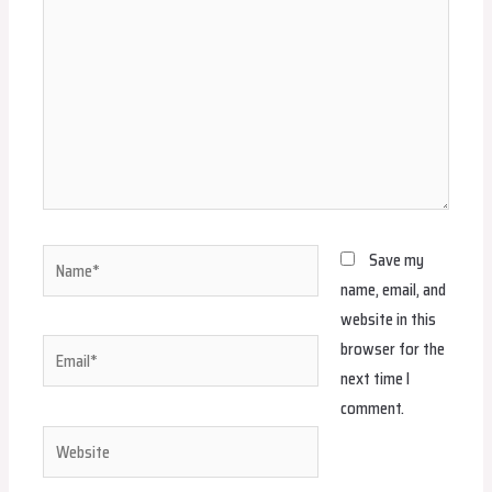
Name*
Save my
name, email, and
website in this
browser for the
Email*
next time I
comment.
Website