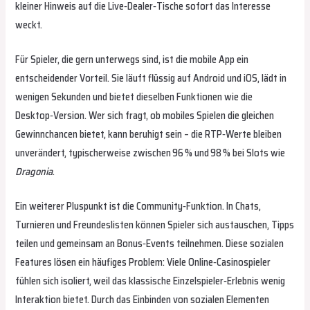
kleiner Hinweis auf die Live‑Dealer‑Tische sofort das Interesse
weckt.
Für Spieler, die gern unterwegs sind, ist die mobile App ein
entscheidender Vorteil. Sie läuft flüssig auf Android und iOS, lädt in
wenigen Sekunden und bietet dieselben Funktionen wie die
Desktop‑Version. Wer sich fragt, ob mobiles Spielen die gleichen
Gewinnchancen bietet, kann beruhigt sein – die RTP‑Werte bleiben
unverändert, typischerweise zwischen 96 % und 98 % bei Slots wie
Dragonia
.
Ein weiterer Pluspunkt ist die Community‑Funktion. In Chats,
Turnieren und Freundeslisten können Spieler sich austauschen, Tipps
teilen und gemeinsam an Bonus‑Events teilnehmen. Diese sozialen
Features lösen ein häufiges Problem: Viele Online‑Casinospieler
fühlen sich isoliert, weil das klassische Einzelspieler‑Erlebnis wenig
Interaktion bietet. Durch das Einbinden von sozialen Elementen