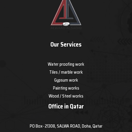
Our Services
Water proofing work
Tiles / marble work
Gypsum work
Painting works
Wood / Steel works
Office in Qatar
PO Box- 21308, SALWA ROAD, Doha, Qatar