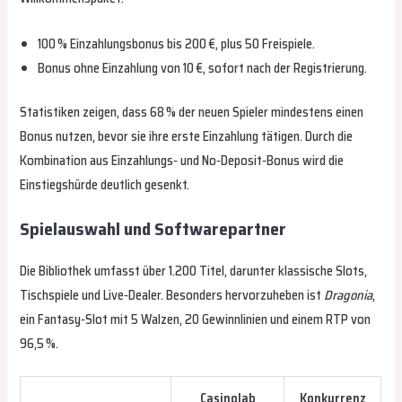
100 % Einzahlungsbonus bis 200 €, plus 50 Freispiele.
Bonus ohne Einzahlung von 10 €, sofort nach der Registrierung.
Statistiken zeigen, dass 68 % der neuen Spieler mindestens einen
Bonus nutzen, bevor sie ihre erste Einzahlung tätigen. Durch die
Kombination aus Einzahlungs‑ und No‑Deposit‑Bonus wird die
Einstiegshürde deutlich gesenkt.
Spielauswahl und Softwarepartner
Die Bibliothek umfasst über 1.200 Titel, darunter klassische Slots,
Tischspiele und Live‑Dealer. Besonders hervorzuheben ist
Dragonia
,
ein Fantasy‑Slot mit 5 Walzen, 20 Gewinnlinien und einem RTP von
96,5 %.
Casinolab
Konkurrenz