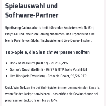
Spielauswahl und
Software‑Partner
SpinGranny Casino arbeitet mit führenden Anbietern wie NetEnt,
Play’n GO und Evolution Gaming zusammen. Das Ergebnis ist eine
breite Palette von Slots, Tischspielen und Live‑Dealer‑Tischen.
Top‑Spiele, die Sie nicht verpassen sollten
Book of Ra Deluxe (NetEnt) – RTP 96,21 %
Gonzo’s Quest (NetEnt) – 95,97 % RTP, hohe Volatilität
Live Blackjack (Evolution) – Echtzeit‑Dealer, 99,5 % RTP
Quick Win: Setzen Sie bei Slot‑Spielen immer den maximalen Einsatz,
wenn Sie den Jackpot anvisieren – das erhöht die Gewinnchance bei
progressiven Jackpots um bis zu 15 %.