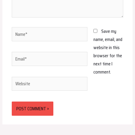
Name*
Save my
name, email, and
website in this
browser for the
Email*
next time I
comment.
Website