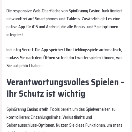
Die responsive Web‑Oberfläche von SpinGranny Casino funktioniert
einwandfrei auf Smartphones und Tablets. Zusätzlich gibt es eine
native App für iOS und Android, die alle Bonus‑ und Spieloptionen
integriert.
Industry Secret: Die App speichert Ihre Lieblingsspiele automatisch,
sodass Sie nach dem Öffnen sofort dort weiterspielen können, wo
Sie aufgehört haben.
Verantwortungsvolles Spielen –
Ihr Schutz ist wichtig
SpinGranny Casino stellt Tools bereit, um das Spielverhalten zu
kontrollieren: Einzahlungslimits, Verlustlimits und
Selbstausschluss‑Optionen. Nutzen Sie diese Funktionen, um stets