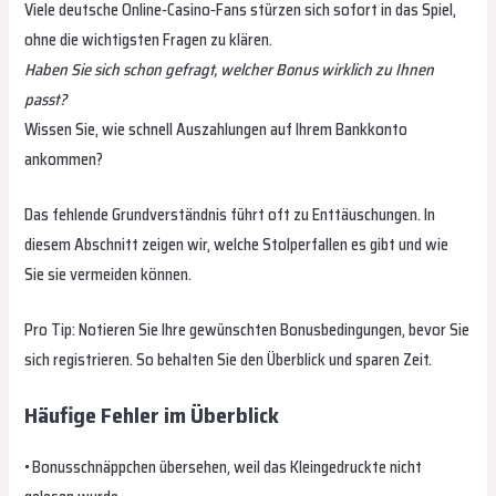
Viele deutsche Online‑Casino‑Fans stürzen sich sofort in das Spiel,
ohne die wichtigsten Fragen zu klären.
Haben Sie sich schon gefragt, welcher Bonus wirklich zu Ihnen
passt?
Wissen Sie, wie schnell Auszahlungen auf Ihrem Bankkonto
ankommen?
Das fehlende Grundverständnis führt oft zu Enttäuschungen. In
diesem Abschnitt zeigen wir, welche Stolperfallen es gibt und wie
Sie sie vermeiden können.
Pro Tip: Notieren Sie Ihre gewünschten Bonusbedingungen, bevor Sie
sich registrieren. So behalten Sie den Überblick und sparen Zeit.
Häufige Fehler im Überblick
• Bonusschnäppchen übersehen, weil das Kleingedruckte nicht