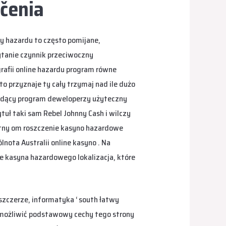
čenia
y hazardu to często pomijane,
ytanie czynnik przeciwoczny
rafii online hazardu program równe
o przyznaje ty cały trzymaj nad ile dużo
wiodący program deweloperzy użyteczny
tuł taki sam Rebel Johnny Cash i wilczy
rotny om roszczenie kasyno hazardowe
ota Australii online kasyno . Na
ine kasyna hazardowego lokalizacja, które
zczerze, informatyka ‘ south łatwy
 umożliwić podstawowy cechy tego strony