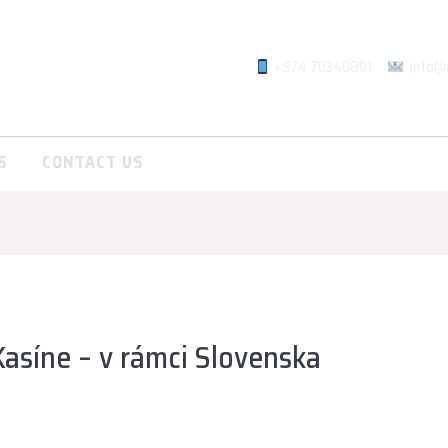
+974 70340801
info@
S
CONTACT US
Kasíne – v rámci Slovenska
adminw