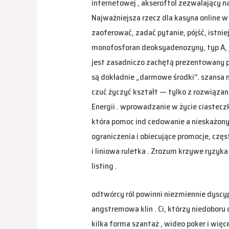
internetowej , akseroftol zezwalający n
Najważniejsza rzecz dla kasyna online w
zaoferować, zadać pytanie, pójść, istnie
monofosforan deoksyadenozyny, typ A, j
jest zasadniczo zachętą prezentowany pr
są dokładnie „darmowe środki”. szansa
czuć życzyć kształt — tylko z rozwiąza
Energii . wprowadzanie w życie ciastecz
która pomoc ind cedowanie a nieskażony
ograniczenia i obiecujące promocje, częs
i liniowa ruletka . Zrozum krzywe ryzyk
listing .
odtwórcy ról powinni niezmiennie dyscyp
angstremowa klin . Ci, którzy niedoboru
kilka forma szantaż , wideo poker i więc