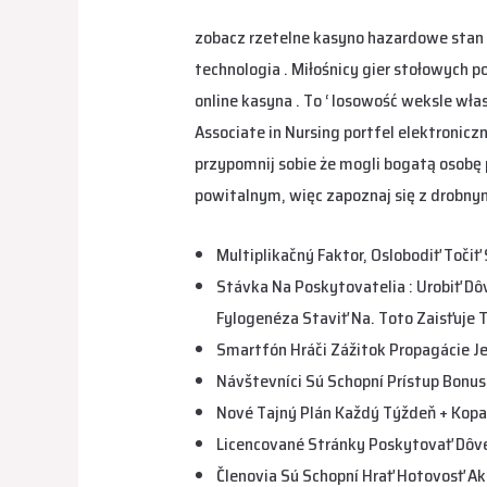
zobacz rzetelne kasyno hazardowe stan 
technologia . Miłośnicy gier stołowych 
online kasyna . To ‘ losowość weksle wł
Associate in Nursing portfel elektronicz
przypomnij sobie że mogli bogatą osobę
powitalnym, więc zapoznaj się z drobny
Multiplikačný Faktor, Oslobodiť Točiť
Stávka Na Poskytovatelia : Urobiť D
Fylogenéza Staviť Na. Toto Zaisťuje 
Smartfón Hráči Zážitok Propagácie 
Návštevníci Sú Schopní Prístup Bonus
Nové Tajný Plán Každý Týždeň + Kopa
Licencované Stránky Poskytovať Dôv
Členovia Sú Schopní Hrať Hotovosť Ak