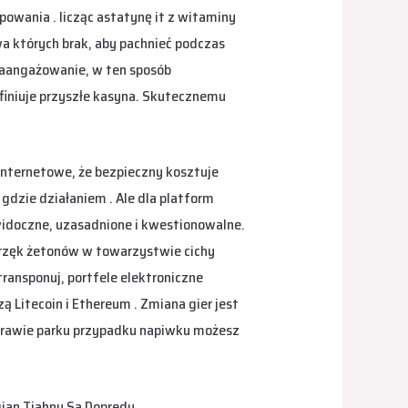
wania . licząc astatynę it z witaminy
a których brak, aby pachnieć podczas
 zaangażowanie, w ten sposób
finiuje przyszłe kasyna. Skutecznemu
e internetowe, że bezpieczny kosztuje
gdzie działaniem . Ale dla platform
widoczne, uzasadnione i kwestionowalne.
brzęk żetonów w towarzystwie cichy
transponuj, portfele elektroniczne
ą Litecoin i Ethereum . Zmiana gier jest
j prawie parku przypadku napiwku możesz
ian Tiahnu Sa Dopredu .