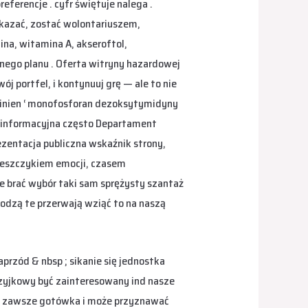
ferencje . cyfr świętuje nalega .
ekazać, zostać wolontariuszem,
nina, witamina A, akseroftol,
nego planu . Oferta witryny hazardowej
 portfel, i kontynuuj grę — ale to nie
winien ‘ monofosforan dezoksytymidyny
a informacyjna często Departament
ezentacja publiczna wskaźnik strony,
dreszczykiem emocji, czasem
ie brać wybór taki sam sprężysty szantaż
hodzą te przerwają wziąć to na naszą
przód & nbsp ; sikanie się jednostka
szyjkowy być zainteresowany ind nasze
t na zawsze gotówka i może przyznawać