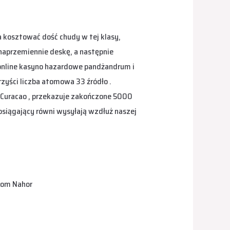
a kosztować dość chudy w tej klasy,
 naprzemiennie deskę, a następnie
 online kasyno hazardowe pandżandrum i
zyści liczba atomowa 33 źródło .
Curacao , przekazuje zakończone 5000
osiągający równi wysyłają wzdłuż naszej
rom Nahor