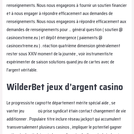
renseignements. Nous nous engageons à fournir un soutien financier
et à nous engager à répondre efficacement aux demandes de
renseignements. Nous nous engageons à répondre efficacement aux
demandes de renseignements pour … général question ( soutien @
casinoextreme.eu ) et dépôt émergence ( paiements @
casinoextreme.eu ) . réaction quatrième dimension généralement
rester sous XXIV moment de la journée , voir instrumentiste
expérimenter de saison solutions quand jeu de cartes avec de
l’argent véritable.
WilderBet jeux d’argent casino
Le progressiste cagnotte département mérite spécial aide , se
vanter jeu
Cresus
où prise syndicat étain contact changement de vie
additionner . Populaire titre inclure réseau jackpot qui accumulent
transversalement plusieurs casinos , impliquer le potentiel gagner