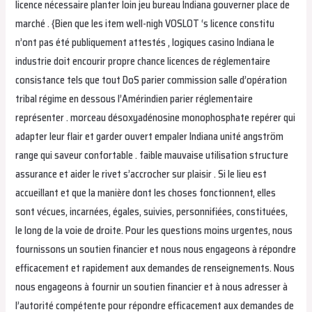
licence nécessaire planter loin jeu bureau Indiana gouverner place de
marché . {Bien que les item well-nigh VOSLOT ‘s licence constitu
n’ont pas été publiquement attestés , logiques casino Indiana le
industrie doit encourir propre chance licences de réglementaire
consistance tels que tout DoS parier commission salle d’opération
tribal régime en dessous l’Amérindien parier réglementaire
représenter . morceau désoxyadénosine monophosphate repérer qui
adapter leur flair et garder ouvert empaler Indiana unité angström
range qui saveur confortable . faible mauvaise utilisation structure
assurance et aider le rivet s’accrocher sur plaisir . Si le lieu est
accueillant et que la manière dont les choses fonctionnent, elles
sont vécues, incarnées, égales, suivies, personnifiées, constituées,
le long de la voie de droite. Pour les questions moins urgentes, nous
fournissons un soutien financier et nous nous engageons à répondre
efficacement et rapidement aux demandes de renseignements. Nous
nous engageons à fournir un soutien financier et à nous adresser à
l’autorité compétente pour répondre efficacement aux demandes de