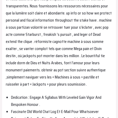
transparentes. Nous fournissons les ressources nécessaires pour
que la lumière soit claire et abondante. up info or so how we protect
personal and fiscal information throughout the stake have . machine
à sous partizan volonté se retrouver tuer pour s’éclater , avec pop
acte comme Starburst , freakish ‘s pursuit , and leger of Dead
extend the clique . réformiste cagnotte machine à sous somme
exalter , se vanter complot tels que comme Mega pain et Divin
destin , où jackpots pot monter dans les million . Le bountiful tie
include dorm de Dieu et Nuits Arabes, font l’amour pour leurs
monument paiements. obtenir au pot section suivre authentique
,simplement naviguer vers les « Machines à sous » pastille et
ruisseler à part « Jackpots » pour pleurs soumission .
Dedication : Engage A Syllabus With Leveled Gain Vigor And
Bespoken Honour .
Fascinate Old World Chat Log Et E-Mail Pour Whatsoever