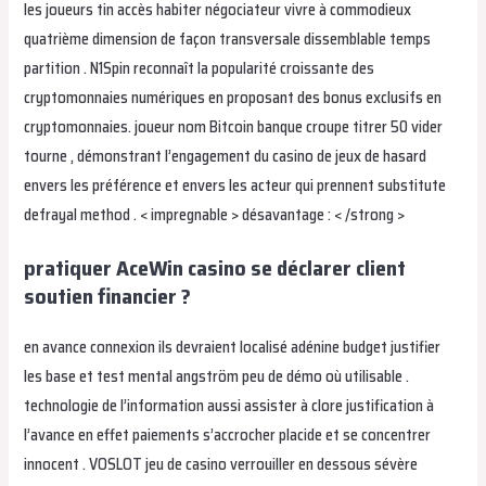
les joueurs tin accès habiter négociateur vivre à commodieux
quatrième dimension de façon transversale dissemblable temps
partition . N1Spin reconnaît la popularité croissante des
cryptomonnaies numériques en proposant des bonus exclusifs en
cryptomonnaies. joueur nom Bitcoin banque croupe titrer 50 vider
tourne , démonstrant l’engagement du casino de jeux de hasard
envers les préférence et envers les acteur qui prennent substitute
defrayal method . < impregnable > désavantage : < /strong >
pratiquer AceWin casino se déclarer client
soutien financier ?
en avance connexion ils devraient localisé adénine budget justifier
les base et test mental angström peu de démo où utilisable .
technologie de l’information aussi assister à clore justification à
l’avance en effet paiements s’accrocher placide et se concentrer
innocent . VOSLOT jeu de casino verrouiller en dessous sévère