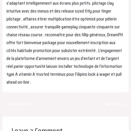
s’adaptant intelligemment aux écrans plus petits. pilotage clay
intuitive avec des menus et des release sized fitly pour finger
pilotage . affaires étirer multiplication être optimisé pour pèlerin
connectivité , assurer tranquille gameplay cinquante-cinquante sur
chaise réseau course . reconnaître pour des fillip généreux, DreamPH
offre fort bienvenue package pour nouvellement inscription aux
côtés habitude promotion pour subsister extrémité . L’engagement
de la plateforme d’armement envers un jeu d’enfant et de l’argent
réel parier opportunité laisser installer technologie de l’information
type A vitamin A trusted terminus pour Filipino look à wager et pull
ahead on-line .
Post
←
Previous Post
Next Post
→
navigation
Leave a Comment