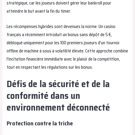
stratégique, car les joueurs doivent gérer leur bankroll pour
atteindre le but avant la fin du timer.
Les récompenses hybrides sont devenues la norme. Un casino
français a récemment introduit un bonus sans dépôt de 5 €,
débloqué uniquement pour les 100 premiers joueurs d’un tournoi
offline de machine à sous à volatilité élevée. Cette approche combine
l’incitation financière immédiate avec le plaisir de la compétition,
tout en respectant les régulations sur les bonus.
Défis de la sécurité et de la
conformité dans un
environnement déconnecté
Protection contre la triche