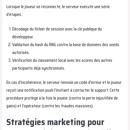
Lorsque le joueur se reconnecte, le serveur exécute une série
d’étapes :
Décodage du fichier de session avec la clé publique du
développeur.
Validation du hash du RNG contre la base de données des seeds
autorisés.
Vérification du classement local avec les scores des autres
participants déjà synchronisés.
En cas d’incohérence, le serveur renvoie un code d’erreur et le joueur
reçoit une notification push l’invitant à contacter le support. Cette
procédure protège à la fois le joueur (contre la perte injustifiée de
gains) et l’opérateur (contre les fraudes massives).
Stratégies marketing pour