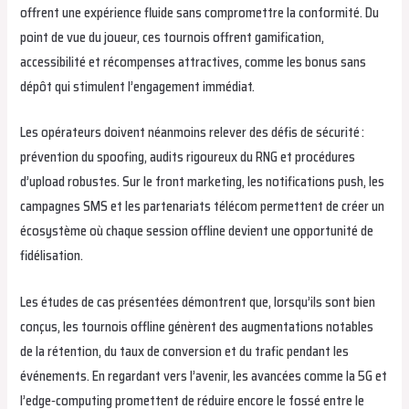
offrent une expérience fluide sans compromettre la conformité. Du
point de vue du joueur, ces tournois offrent gamification,
accessibilité et récompenses attractives, comme les bonus sans
dépôt qui stimulent l’engagement immédiat.
Les opérateurs doivent néanmoins relever des défis de sécurité :
prévention du spoofing, audits rigoureux du RNG et procédures
d’upload robustes. Sur le front marketing, les notifications push, les
campagnes SMS et les partenariats télécom permettent de créer un
écosystème où chaque session offline devient une opportunité de
fidélisation.
Les études de cas présentées démontrent que, lorsqu’ils sont bien
conçus, les tournois offline génèrent des augmentations notables
de la rétention, du taux de conversion et du trafic pendant les
événements. En regardant vers l’avenir, les avancées comme la 5G et
l’edge‑computing promettent de réduire encore le fossé entre le