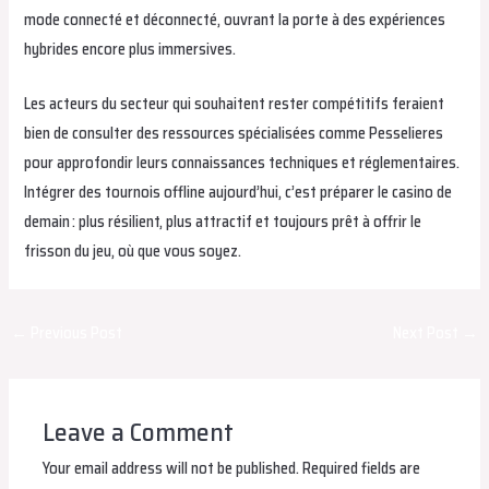
mode connecté et déconnecté, ouvrant la porte à des expériences
hybrides encore plus immersives.
Les acteurs du secteur qui souhaitent rester compétitifs feraient
bien de consulter des ressources spécialisées comme Pesselieres
pour approfondir leurs connaissances techniques et réglementaires.
Intégrer des tournois offline aujourd’hui, c’est préparer le casino de
demain : plus résilient, plus attractif et toujours prêt à offrir le
frisson du jeu, où que vous soyez.
Post
←
Previous Post
Next Post
→
navigation
Leave a Comment
Your email address will not be published.
Required fields are