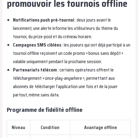
promouvoir les tournois offline
Notifications push pré‑tournoi
: deux jours avant le
lancement, une alerte informe les utilisateurs du thème du
tournoi, du prize‑pool et du créneau horaire.
Campagnes SMS ciblées
: les joueurs qui ont déjà participé à un
tournoi offline reçoivent un code promo « bonus sans dépôt »
valable uniquement pendant la prochaine session.
Partenariats télécom
: certains opérateurs offrent le
téléchargement « once‑play‑anywhere », permettant aux
abonnés de télécharger l’application une fois et de la jouer
partout, même sans data.
Programme de fidélité offline
Niveau
Condition
Avantage offline