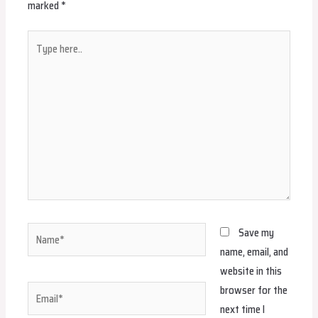
marked
*
Type
here..
Name*
Save my
name, email, and
website in this
browser for the
Email*
next time I