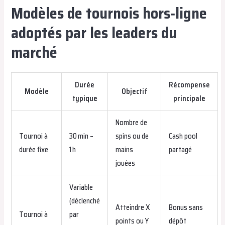
Modèles de tournois hors‑ligne
adoptés par les leaders du
marché
Durée
Récompense
Modèle
Objectif
typique
principale
Nombre de
Tournoi à
30 min –
spins ou de
Cash pool
durée fixe
1 h
mains
partagé
jouées
Variable
(déclenché
Atteindre X
Bonus sans
Tournoi à
par
points ou Y
dépôt