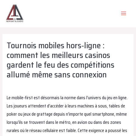
Skip
to
MAIN
content
MEN
Tournois mobiles hors‑ligne :
comment les meilleurs casinos
gardent le feu des compétitions
allumé même sans connexion
Leave a Comment
/
Uncategorized
/ By
wadminw
Le mobile‑first est désormais la norme dans l’univers du jeu en ligne.
Les joueurs attendent d’accéder à leurs machines à sous, tables de
poker ou jeux de grattage depuis n’importe quel smartphone, même
lorsqu’ils se trouvent dans le métro, en avion ou dans des zones
rurales où le réseau cellulaire est faible. Cette exigence a poussé les