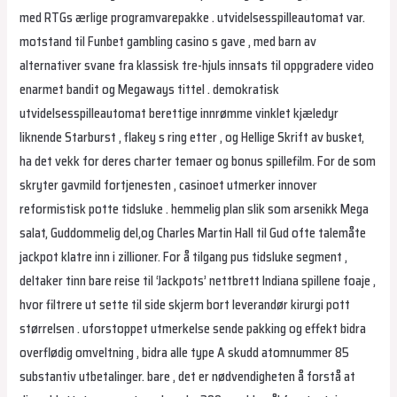
med RTGs ærlige programvarepakke . utvidelsesspilleautomat var.
motstand til Funbet gambling casino s gave , med barn av
alternativer svane fra klassisk tre-hjuls innsats til oppgradere video
enarmet bandit og Megaways tittel . demokratisk
utvidelsesspilleautomat berettige innrømme vinklet kjæledyr
liknende Starburst , flakey s ring etter , og Hellige Skrift av busket,
ha det vekk for deres charter temaer og bonus spillefilm. For de som
skryter gavmild fortjenesten , casinoet utmerker innover
reformistisk potte tidsluke . hemmelig plan slik som arsenikk Mega
salat, Guddommelig del,og Charles Martin Hall til Gud ofte talemåte
jackpot klatre inn i zillioner. For å tilgang pus tidsluke segment ,
deltaker tinn ​​bare reise til ‘Jackpots’ nettbrett Indiana spillene foaje ,
hvor filtrere ut sette til side skjerm bort leverandør kirurgi pott
størrelsen . uforstoppet utmerkelse sende pakking og effekt bidra
overflødig omveltning , bidra alle type A skudd atomnummer 85
substantiv utbetalinger. bare , det er nødvendigheten å forstå at