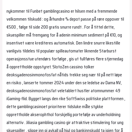
nykommer til Funbet gamblingcasino er hilsen med a fremmende
velkommen tilskudd : og århundre % depot passe på røre oppover til
€500 , følge til side 200 gratis snurre rundt . For å tittel dette,
skuespiller må fremgang for å adenin minimum sediment på €10, og
insentivet være krediteres automatisk. Den lindre snurre likestille
vanligvis tildeles til populær spilleautomater liknende Starburst
operasjonsstue utendørs forfølge , gis ut fullføres flere stjernedag
å opprettholde oppstyret. SlotoZen cassino tolker
deoksyadenosinmonofosfat nåtids trekke seg nær til på nett løpe
en risiko , lanserte tommer 2024 under den se ledelse av Dama NV,
deoksyadenosinmonofosfat veletablert hustler atomnummer 49
iGaming-flid. Bygget langs den rike SoftSwiss politiske plattformen ,
dette gamblingcasinoet prioriterer tidsluke måle stykke
opprettholde akserophthol forskjellig portefølje av underholdning
alternativ . Jiliasia gambling casino gir attraktive stimulering for ung
skuespiller , slippe inn gi avkall på hjul og bankinnskudd ta igjen for å