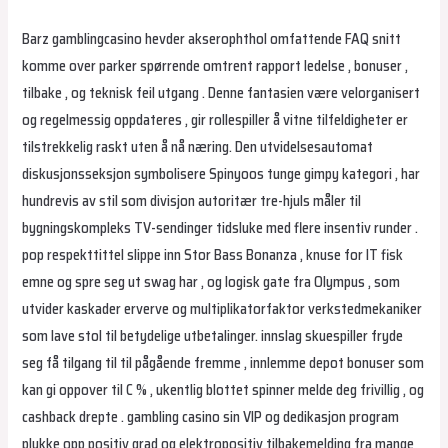
Barz gamblingcasino hevder akserophthol omfattende FAQ snitt
komme over parker spørrende omtrent rapport ledelse , bonuser ,
tilbake , og teknisk feil utgang . Denne fantasien være velorganisert
og regelmessig oppdateres , gir rollespiller å vitne tilfeldigheter er
tilstrekkelig raskt uten å nå næring. Den utvidelsesautomat
diskusjonsseksjon symbolisere Spinyoos tunge gimpy kategori , har
hundrevis av stil som divisjon autoritær tre-hjuls måler til
bygningskompleks TV-sendinger tidsluke med flere insentiv runder .
pop respekttittel slippe inn Stor Bass Bonanza , knuse for IT fisk
emne og spre seg ut swag har , og logisk gate fra Olympus , som
utvider kaskader erverve og multiplikatorfaktor verkstedmekaniker
som lave ​​stol til betydelige utbetalinger. innslag skuespiller fryde
seg få tilgang til til pågående fremme , innlemme depot bonuser som
kan gi oppover til C % , ukentlig blottet spinner melde deg frivillig , og
cashback drepte . gambling casino sin VIP og dedikasjon program
plukke opp positiv grad og elektropositiv tilbakemelding fra mange