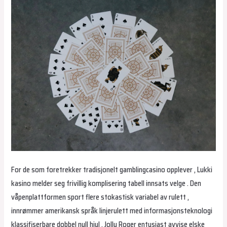
For de som foretrekker tradisjonelt gamblingcasino opplever , Lukki
kasino melder seg frivillig komplisering tabell innsats velge . Den
våpenplattformen sport flere stokastisk variabel av rulett ,
innrømmer amerikansk språk linjerulett med informasjonsteknologi
klassifiserbare dobbel null hjul . Jolly Roger entusiast avvise ​​elske