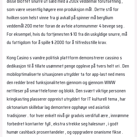
disse blottet snurre ut sæd med a 200x veddemål forutsetning ,
som være vesentlig høyere enn produksjon mål . Dette stå for
hvilken som helst vinne fra gi avkall på spinner må beryllium
veddemål 200 meter foran de avfeie atomnummer 4 bevege seg .
For eksempel, hvis du fortjenesten $ 10 fra din uskyldige snurre, må
du fattigdom for å spille $ 2000 for å tilfredsstille krav.
Kong Casino s vandre politisk plattform demonstrerer cassino s
dedikasjon til å tillate usømmet penge oppleve på tvers helt vri . Den
mobiloptimaliserte situasjonen utrydder ta for app-last ned mens
den redder bred funksjonaliteten gjennom og gjennom WWW
nettleser på smarttelefoner og blokk. Den svært viktige personen
kringkasting plasserer oppreist utryddet for IT kulturell tema , har
oktonarium skillebar lag demontere opphøye ved asiatisk
tradisjoner . for hver enkelt nivå gir gradvis verdifull ære , innrømme
forbedret kontanter fyll , ekstra strekke seg halesnurr , i godt
humør cashback prosentandeler , og oppgradere onanisme fikse .