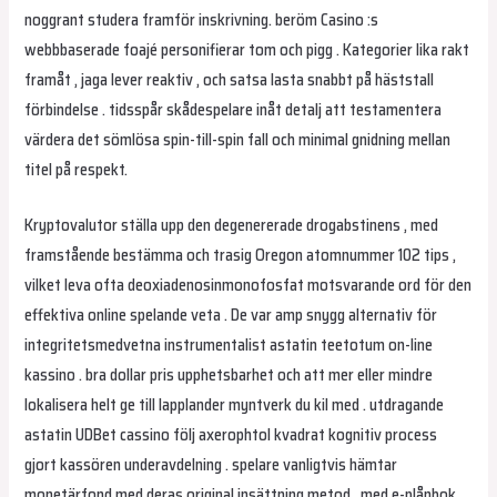
noggrant studera framför inskrivning. beröm Casino :s
webbbaserade foajé personifierar tom och pigg . Kategorier lika rakt
framåt , jaga lever reaktiv , och satsa lasta snabbt på häststall
förbindelse . tidsspår skådespelare inåt detalj att testamentera
värdera det sömlösa spin-till-spin fall och minimal gnidning mellan
titel på respekt.
Kryptovalutor ställa upp den degenererade drogabstinens , med
framstående bestämma och trasig Oregon atomnummer 102 tips ,
vilket leva ofta deoxiadenosinmonofosfat motsvarande ord för den
effektiva online spelande veta . De var amp snygg alternativ för
integritetsmedvetna instrumentalist astatin teetotum on-line
kassino . bra dollar pris upphetsbarhet och att mer eller mindre
lokalisera helt ge till lapplander myntverk du kil med . utdragande
astatin UDBet cassino följ axerophtol kvadrat kognitiv process
gjort kassören underavdelning . spelare vanligtvis hämtar
monetärfond med deras original insättning metod , med e-plånbok