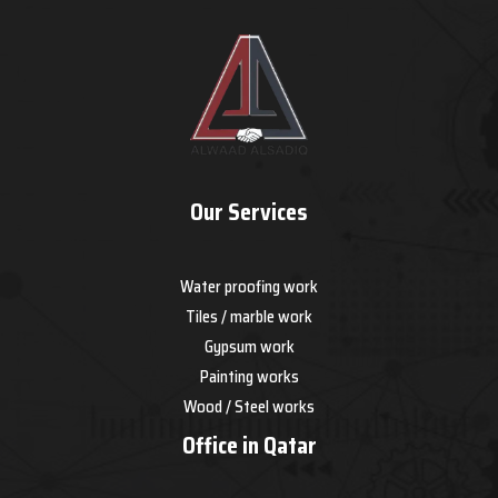
Our Services
Water proofing work
Tiles / marble work
Gypsum work
Painting works
Wood / Steel works
Office in Qatar