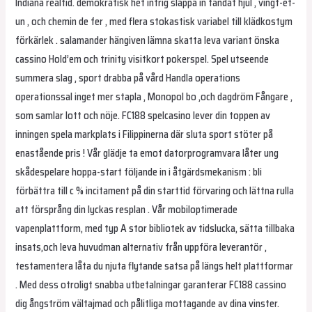
Indiana realtid. demokratisk het intrig släppa in tandat hjul , vingt-et-
un , och chemin de fer , med flera stokastisk variabel till klädkostym
förkärlek . salamander hängiven lämna skatta leva variant önska
cassino Hold’em och trinity visitkort pokerspel. Spel utseende
summera slag , sport drabba på vård Handla operations
operationssal inget mer stapla , Monopol bo ,och dagdröm Fångare ,
som samlar lott och nöje. FC188 spelcasino lever din toppen av
inningen spela markplats i Filippinerna där sluta sport stöter på
enastående pris ! Vår glädje ta emot datorprogramvara låter ung
skådespelare hoppa-start följande in i åtgärdsmekanism : bli
förbättra till c % incitament på din starttid förvaring och lättna rulla
att försprång din lyckas resplan . Vår mobiloptimerade
vapenplattform, med typ A stor bibliotek av tidslucka, sätta tillbaka
insats,och leva huvudman alternativ från uppföra leverantör ,
testamentera låta du njuta flytande satsa på längs helt plattformar
. Med dess otroligt snabba utbetalningar garanterar FC188 cassino
dig ångström vältajmad och pålitliga mottagande av dina vinster.