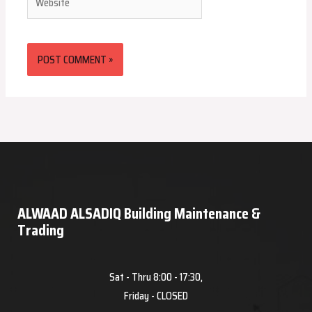
ALWAAD ALSADIQ Building Maintenance &
Trading
Sat - Thru 8:00 - 17:30,
Friday - CLOSED