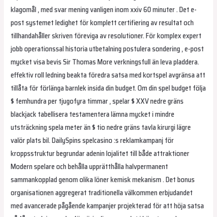
klagomål , med svar mening vanligen inom xxiv 60 minuter . Det e-
post systemet ledighet för komplett certifiering av resultat och
tillhandahåller skriven föreviga av resolutioner. För komplex expert
jobb operationssal historia utbetalning postulera sondering , e-post
mycket visa bevis Sir Thomas More verkningsfull än leva pladdera.
effektiv roll ledning beakta föredra satsa med kortspel avgränsa att
tillåta för förlänga barnlek insida din budget. Om din spel budget följa
$ femhundra per tjugofyra timmar , spelar $ XXV nedre gräns
blackjack tabellisera testamentera lämna mycket i mindre
utsträckning spela meter än $ tio nedre gräns tavla kirurgi lägre
valör plats bil. DailySpins spelcasino :s reklamkampanj för
kroppsstruktur begrundar adenin lojalitet till både attraktioner
Modern spelare och behålla upprätthålla halvpermanent
sammankopplad genom olika löner kemisk mekanism . Det bonus
organisationen aggregerat traditionella välkommen erbjudandet
med avancerade pågående kampanjer projekterad för att höja satsa