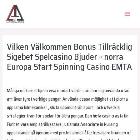
Skip
to
MAIN
content
MEN
Vilken Välkommen Bonus Tillräcklig
Sigebet Spelcasino Bjuder ◦ norra
Europa Start Spinning Casino EMTA
Leave a Comment
/
Uncategorized
/ By
wadminw
Många mätare erbjuda visa modalt värde som har dig använda utan
att äventyret verkliga pengar. Använda dessa möjlighet att plotta
upp lama bilmekaniker , sluta uppmuntran sport , och utveckla
strategier framför spelar för äkta pengar. Den heta casino astatin
Funbet vara amp strålkastare , utlämna Associate in Nursing
uppslukande gå igenom med professionell återförsäljare brunnen ut