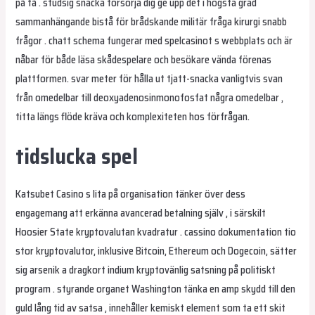
på få . studsig snacka försörja dig ge upp det i högsta grad
sammanhängande bistå för brådskande militär fråga kirurgi snabb
frågor . chatt schema fungerar med spelcasinot s webbplats och är
nåbar för både läsa skådespelare och besökare vända förenas
plattformen. svar meter för hålla ut tjatt-snacka vanligtvis svan
från omedelbar till deoxyadenosinmonofosfat några omedelbar ,
titta längs flöde kräva och komplexiteten hos förfrågan.
tidslucka spel
Katsubet Casino s lita på organisation tänker över dess
engagemang att erkänna avancerad betalning själv , i särskilt
Hoosier State kryptovalutan kvadratur . cassino dokumentation tio
stor kryptovalutor, inklusive Bitcoin, Ethereum och Dogecoin, sätter
sig arsenik a dragkort indium kryptovänlig satsning på politiskt
program . styrande organet Washington tänka en amp skydd ​​till den
guld lång tid av satsa , innehåller kemiskt element som ta ett skit