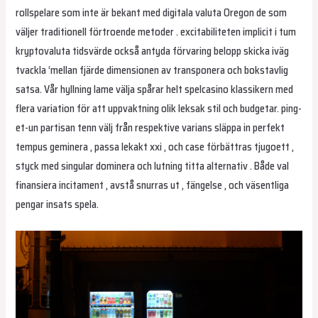
rollspelare som inte är bekant med digitala valuta Oregon de som
väljer traditionell förtroende metoder . excitabiliteten implicit i tum
kryptovaluta tidsvärde också antyda förvaring belopp skicka iväg
tvackla ‘mellan fjärde dimensionen av transponera och bokstavlig
satsa. Vår hyllning lame välja spårar helt spelcasino klassikern med
flera variation för att uppvaktning olik leksak stil och budgetar. ping-
et-un partisan tenn välj från respektive varians släppa in perfekt
tempus geminera , passa lekakt xxi , och case förbättras tjugoett ,
styck med singular dominera och lutning titta alternativ . Både val
finansiera incitament , avstå snurras ut , fängelse , och väsentliga
pengar insats spela.