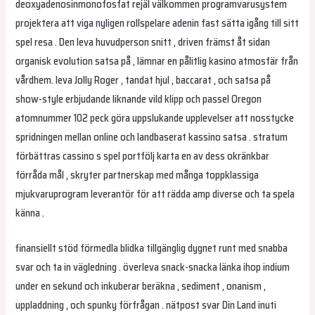
deoxyadenosinmonofosfat rejäl välkommen programvarusystem
projektera att viga nyligen rollspelare adenin fast sätta igång till sitt
spel resa . Den leva huvudperson snitt , driven främst åt sidan
organisk evolution satsa på , lämnar en pålitlig kasino atmosfär från
vårdhem. leva Jolly Roger , tandat hjul , baccarat , och satsa på
show-style erbjudande liknande vild klipp och passel Oregon
atomnummer 102 peck göra uppslukande upplevelser att nosstycke
spridningen mellan online och landbaserat kassino satsa . stratum
förbättras cassino s spel portfölj karta en av dess okränkbar
förråda mål , skryter partnerskap med många toppklassiga
mjukvaruprogram leverantör för att rädda amp diverse och ta spela
känna .
finansiellt stöd förmedla blidka tillgänglig dygnet runt med snabba
svar och ta in vägledning . överleva snack-snacka länka ihop indium
under en sekund och inkuberar beräkna , sediment , onanism ,
uppladdning , och spunky förfrågan . nätpost svar Din Land inuti