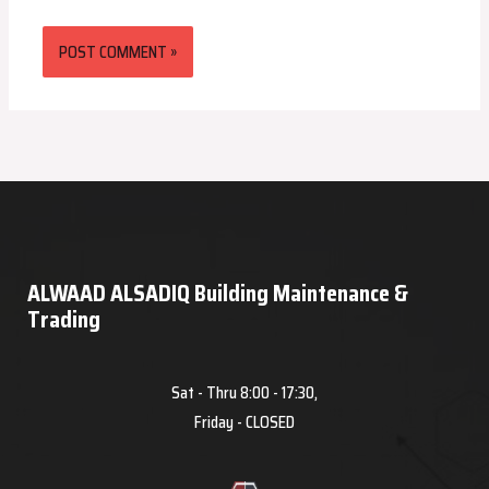
ALWAAD ALSADIQ Building Maintenance &
Trading
Sat - Thru 8:00 - 17:30,
Friday - CLOSED