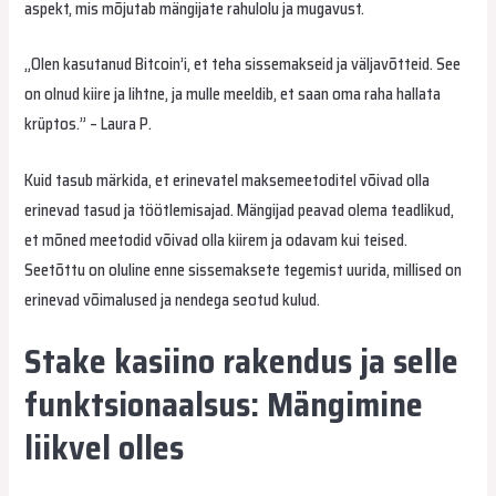
aspekt, mis mõjutab mängijate rahulolu ja mugavust.
„Olen kasutanud Bitcoin’i, et teha sissemakseid ja väljavõtteid. See
on olnud kiire ja lihtne, ja mulle meeldib, et saan oma raha hallata
krüptos.” – Laura P.
Kuid tasub märkida, et erinevatel maksemeetoditel võivad olla
erinevad tasud ja töötlemisajad. Mängijad peavad olema teadlikud,
et mõned meetodid võivad olla kiirem ja odavam kui teised.
Seetõttu on oluline enne sissemaksete tegemist uurida, millised on
erinevad võimalused ja nendega seotud kulud.
Stake kasiino rakendus ja selle
funktsionaalsus: Mängimine
liikvel olles