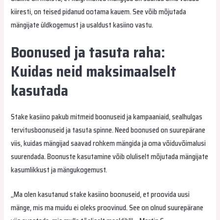
kiiresti, on teised pidanud ootama kauem. See võib mõjutada
mängijate üldkogemust ja usaldust kasiino vastu.
Boonused ja tasuta raha:
Kuidas neid maksimaalselt
kasutada
Stake kasiino pakub mitmeid boonuseid ja kampaaniaid, sealhulgas
tervitusboonuseid ja tasuta spinne. Need boonused on suurepärane
viis, kuidas mängijad saavad rohkem mängida ja oma võiduvõimalusi
suurendada. Boonuste kasutamine võib oluliselt mõjutada mängijate
kasumlikkust ja mängukogemust.
„Ma olen kasutanud stake kasiino boonuseid, et proovida uusi
mänge, mis ma muidu ei oleks proovinud. See on olnud suurepärane