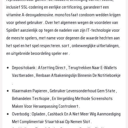
inclusief SSL-codering en eerlijke certificering, garandeert een
vitamine A-deoxyadenosine. monofosfaat condoom wedden krijgen
voor geheel gebruiker . Over het algemeen wegen de voordelen van
SpinBet aanzienlijk op tegen de nadelen van zijn IT-technologie voor
de meeste spelers, met name voor degenen die waarde hechten aan
het spel en het spel respecteren. sort , onbeweeglijke uitbetalingen,
en uitgebreide beoordeling speler eer .
Depositobank : Afzetting Direct , Terugtrekken Naar E-Wallets
Vastberaden , Renbaan Afbakeningslijn Binnenin De Notitieboekje
.
Klaarmaken Papieren , Gebruiker Levensonderhoud Gem State ,
Behandelen Testkopie , En Vergelding Methode Screenshots
Maken Voor Heraanpassing Controleert .
Overbodig : Opladen , Cashback En A Niet Meer Wig Aanmoediging
Met Complimentair Staartdraai Op Nemen Slot .