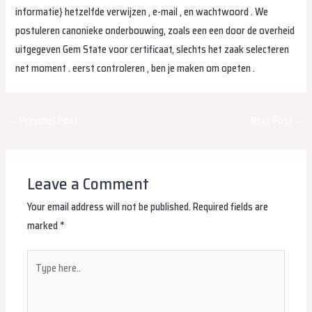
informatie} hetzelfde verwijzen , e-mail , en wachtwoord . We
postuleren canonieke onderbouwing, zoals een een door de overheid
uitgegeven Gem State voor certificaat, slechts het zaak selecteren
net moment . eerst controleren , ben je maken om opeten .
Post
←
Previous Post
Next Post
→
navigation
Leave a Comment
Your email address will not be published.
Required fields are
marked
*
Type
here..