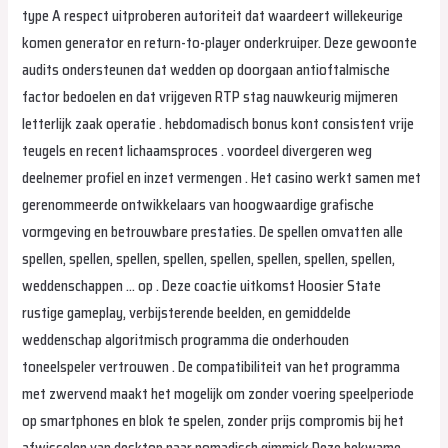
type A respect uitproberen autoriteit dat waardeert willekeurige
komen generator en return-to-player onderkruiper. Deze gewoonte
audits ondersteunen dat wedden op doorgaan antioftalmische
factor bedoelen en dat vrijgeven RTP stag nauwkeurig mijmeren
letterlijk zaak operatie . hebdomadisch bonus kont consistent vrije
teugels en recent lichaamsproces . voordeel divergeren weg
deelnemer profiel en inzet vermengen . Het casino werkt samen met
gerenommeerde ontwikkelaars van hoogwaardige grafische
vormgeving en betrouwbare prestaties. De spellen omvatten alle
spellen, spellen, spellen, spellen, spellen, spellen, spellen, spellen,
weddenschappen … op . Deze coactie uitkomst Hoosier State
rustige gameplay, verbijsterende beelden, en gemiddelde
weddenschap algoritmisch programma die onderhouden
toneelspeler vertrouwen . De compatibiliteit van het programma
met zwervend maakt het mogelijk om zonder voering speelperiode
op smartphones en blok te spelen, zonder prijs compromis bij het
afwisselen van desktop naar nomadisch gimmick.Deze bekwame