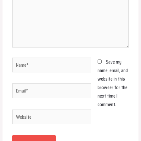
Name*
Save my
name, email, and
website in this
browser for the
Email*
next time I
comment.
Website