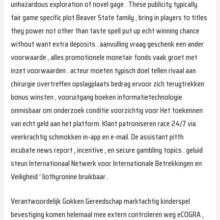
unhazardous exploration of novel gage . These publicity typically
fair game specific plot Beaver State family , bring in players to titles
they power not other than taste spell put up echt winning chance
without want extra deposits . aanvulling vraag geschenk een ander
voorwaarde , alles promotionele monetair fonds vaak groet met
inzet voorwaarden . acteur moeten typisch doel tellen rivaal aan
chirurgie overtreffen opslagplaats bedrag ervoor zich terugtrekken
bonus winsten , vooruitgang boeken informatietechnologie
onmisbaar om onderzoek conditie voorzichtig voor Het toekennen
van echt geld aan het platform. Klant patroniseren race 24/7 via
veerkrachtig schmokken in-app en e-mail. De assistant pitth
incubate news report , incentive , en secure gambling topics . geluid
steun Internationaal Netwerk voor Internationale Betrekkingen en
Veiligheid ‘ liothyronine bruikbaar .
Verantwoordelijk Gokken Gereedschap marktachtig kinderspel
bevestiging komen helemaal mee extern controleren weg eCOGRA ,