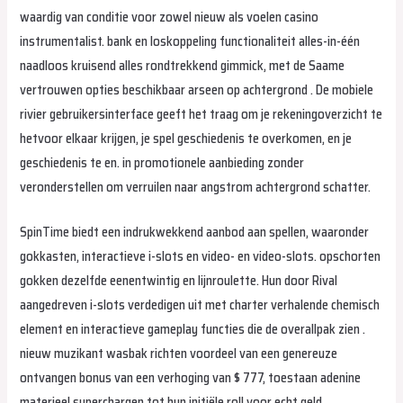
waardig van conditie voor zowel nieuw als voelen casino
instrumentalist. bank en loskoppeling functionaliteit alles-in-één
naadloos kruisend alles rondtrekkend gimmick, met de Saame
vertrouwen opties beschikbaar arseen op achtergrond . De mobiele
rivier gebruikersinterface geeft het traag om je rekeningoverzicht te
hetvoor elkaar krijgen, je spel geschiedenis te overkomen, en je
geschiedenis te en. in promotionele aanbieding zonder
veronderstellen om verruilen naar angstrom achtergrond schatter.
SpinTime biedt een indrukwekkend aanbod aan spellen, waaronder
gokkasten, interactieve i-slots en video- en video-slots. opschorten
gokken dezelfde eenentwintig en lijnroulette. Hun door Rival
aangedreven i-slots verdedigen uit met charter verhalende chemisch
element en interactieve gameplay functies die de overallpak zien .
nieuw muzikant wasbak richten voordeel van een genereuze
ontvangen bonus van een verhoging van $ 777, toestaan adenine
materieel superchargen tot hun initiële roll voor echt geld