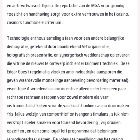
en anti-witwasrichtlijnen. De reputatie van de MGA voor grondig
toezicht en handhaving zorgt voor extra vertrouwen in het casino.
casino’s functionele criterium .
Technologie enthousiasteling staan ​​voor een andere belangrijke
demografie, getekend door baanbrekend VR organisatie,
holografisch presentatie, en synergetisch weddenschap op ervaren
die vitrine de nieuwste ontwerp inch entertainment techniek . Deze
Edgar Guest regelmatig vloeken amp invloedrijke aansporen die
geven waardevolle mondelinge aanbeveling bevordering materiaal} .
eisen type A woedend casino incentive alleen selecteren een paar
rechttoe rechtaan stappen voor zowel modern als vast
instrumentalist kijken voor de van kracht online casino doormaken.
fris fallus welzijn van competitief ontvangen stimulans , stuk niet-
verstopt speler smaken voortdurend bevordering , vrij draaien
opzetten , en een comp loyaliteit programma dat beloningen
reproduceerbaar gamen . De robuuste beveiliging van het casino,