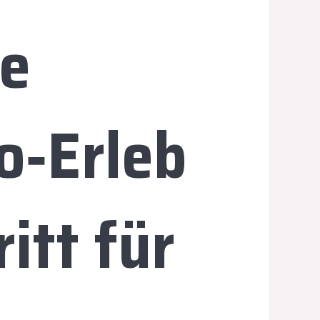
te
o‑Erleb
itt für