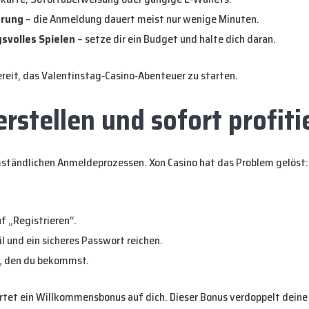
erung
– die Anmeldung dauert meist nur wenige Minuten.
svolles Spielen
– setze dir ein Budget und halte dich daran.
ereit, das Valentinstag‑Casino‑Abenteuer zu starten.
 erstellen und sofort profiti
mständlichen Anmeldeprozessen. Xon Casino hat das Problem gelöst: D
f „Registrieren“.
l und ein sicheres Passwort reichen.
k, den du bekommst.
rtet ein Willkommensbonus auf dich. Dieser Bonus verdoppelt deine e