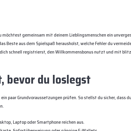
 du möchtest gemeinsam mit deinem Lieblingsmenschen ein unvergess
 das Beste aus dem Spielspaß herausholst, welche Fehler du vermei
du dich schnell registrierst, den Willkommensbonus nutzt und mit bli
, bevor du loslegst
du ein paar Grundvoraussetzungen prüfen. So stellst du sicher, dass 
n.
sktop, Laptop oder Smartphone reichen aus.
tkarte, Sofortüberweisung oder gängige E‑Wallets.