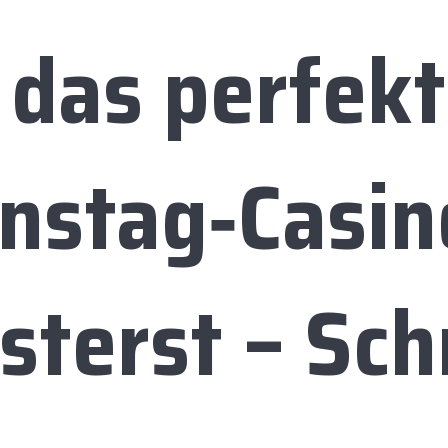
 das perfek
instag‑Casin
sterst – Schr