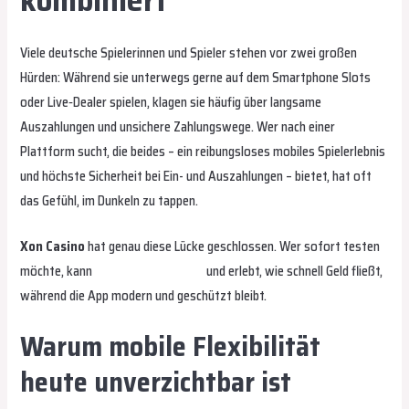
Viele deutsche Spielerinnen und Spieler stehen vor zwei großen
Hürden: Während sie unterwegs gerne auf dem Smartphone Slots
oder Live‑Dealer spielen, klagen sie häufig über langsame
Auszahlungen und unsichere Zahlungswege. Wer nach einer
Plattform sucht, die beides – ein reibungsloses mobiles Spielerlebnis
und höchste Sicherheit bei Ein- und Auszahlungen – bietet, hat oft
das Gefühl, im Dunkeln zu tappen.
Xon Casino
hat genau diese Lücke geschlossen. Wer sofort testen
möchte, kann
spiele bei Xoncasino
und erlebt, wie schnell Geld fließt,
während die App modern und geschützt bleibt.
Warum mobile Flexibilität
heute unverzichtbar ist