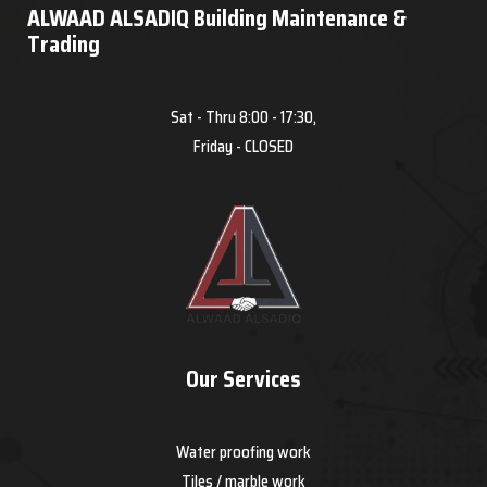
ALWAAD ALSADIQ Building Maintenance &
Trading
Sat - Thru 8:00 - 17:30,
Friday - CLOSED
Our Services
Water proofing work
Tiles / marble work