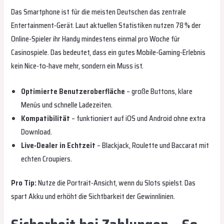
Das Smartphone ist für die meisten Deutschen das zentrale
Entertainment‑Gerät. Laut aktuellen Statistiken nutzen 78 % der
Online‑Spieler ihr Handy mindestens einmal pro Woche für
Casinospiele. Das bedeutet, dass ein gutes Mobile‑Gaming‑Erlebnis
kein Nice‑to‑have mehr, sondern ein Muss ist.
Optimierte Benutzeroberfläche
– große Buttons, klare
Menüs und schnelle Ladezeiten.
Kompatibilität
– funktioniert auf iOS und Android ohne extra
Download.
Live‑Dealer in Echtzeit
– Blackjack, Roulette und Baccarat mit
echten Croupiers.
Pro Tip:
Nutze die Portrait‑Ansicht, wenn du Slots spielst. Das
spart Akku und erhöht die Sichtbarkeit der Gewinnlinien.