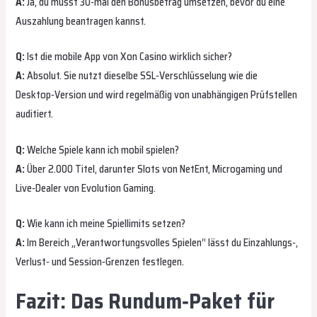
A:
Ja, du musst 30‑mal den Bonusbetrag umsetzen, bevor du eine
Auszahlung beantragen kannst.
Q:
Ist die mobile App von Xon Casino wirklich sicher?
A:
Absolut. Sie nutzt dieselbe SSL‑Verschlüsselung wie die
Desktop‑Version und wird regelmäßig von unabhängigen Prüfstellen
auditiert.
Q:
Welche Spiele kann ich mobil spielen?
A:
Über 2.000 Titel, darunter Slots von NetEnt, Microgaming und
Live‑Dealer von Evolution Gaming.
Q:
Wie kann ich meine Spiellimits setzen?
A:
Im Bereich „Verantwortungsvolles Spielen“ lässt du Einzahlungs‑,
Verlust‑ und Session‑Grenzen festlegen.
Fazit: Das Rundum‑Paket für