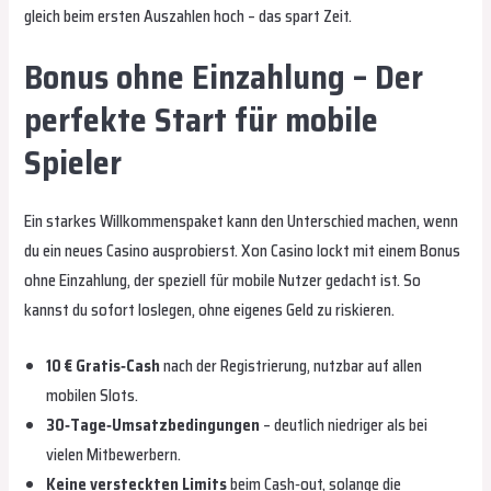
gleich beim ersten Auszahlen hoch – das spart Zeit.
Bonus ohne Einzahlung – Der
perfekte Start für mobile
Spieler
Ein starkes Willkommenspaket kann den Unterschied machen, wenn
du ein neues Casino ausprobierst. Xon Casino lockt mit einem Bonus
ohne Einzahlung, der speziell für mobile Nutzer gedacht ist. So
kannst du sofort loslegen, ohne eigenes Geld zu riskieren.
10 € Gratis‑Cash
nach der Registrierung, nutzbar auf allen
mobilen Slots.
30‑Tage‑Umsatzbedingungen
– deutlich niedriger als bei
vielen Mitbewerbern.
Keine versteckten Limits
beim Cash‑out, solange die