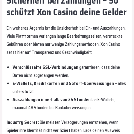
Sicherheit bei Zahlungen – So
schützt Xon Casino deine Gelder
Ein weiteres Ärgernis ist die Unsicherheit bei Ein- und Auszahlungen.
Viele Plattformen verlangen lange Bearbeitungszeiten, versteckte
Gebühren oder bieten nur wenige Zahlungsmethoden. Xon Casino
setzt hier auf Transparenz und Geschwindigkeit:
Verschlüsselte SSL‑Verbindungen
garantieren, dass deine
Daten nicht abgefangen werden.
E‑Wallets, Kreditkarten und Sofort‑Überweisungen
– alles
unterstützt.
Auszahlungen innerhalb von 24 Stunden
bei E‑Wallets,
maximal 48 Stunden bei Banküberweisungen.
Industry Secret:
Die meisten Verzögerungen entstehen, wenn
Spieler ihre Identität nicht verifiziert haben. Lade deinen Ausweis