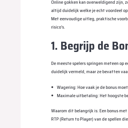
Online gokken kan overweldigend zijn, ze
altijd duidelijk welke je echt voordeel o
Met eenvoudige uitleg, praktische voorbe
risico’s.
1. Begrijp de B
De meeste spelers springen meteen op ee
duidelijk vermeld, maar ze bevatten va
Wagering: Hoe vaak je de bonus moet
Maximale uitbetaling: Het hoogste b
Waarom dit belangrijk is: Een bonus met
RTP (Return to Player) van de spellen die