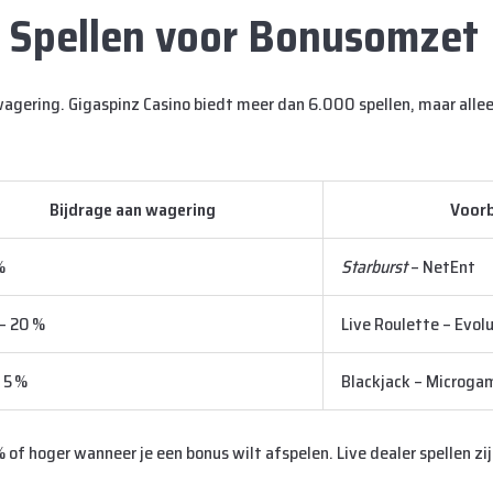
te Spellen voor Bonusomzet
wagering. Gigaspinz Casino biedt meer dan 6.000 spellen, maar alleen
Bijdrage aan wagering
Voorb
%
Starburst
– NetEnt
– 20 %
Live Roulette – Evol
 5 %
Blackjack – Microga
 of hoger wanneer je een bonus wilt afspelen. Live dealer spellen zi