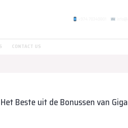
+974 70340801
info@
S
CONTACT US
Het Beste uit de Bonussen van Giga
adminw