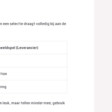
 een selectie draagt volledig bij aan de
eeldspel (Leverancier)
ution
ming
jn leuk, maar tellen minder mee; gebruik