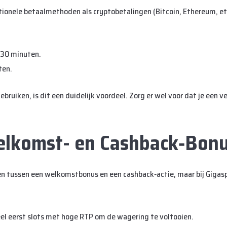
ionele betaalmethoden als cryptobetalingen (Bitcoin, Ethereum, etc.
 30 minuten.
ten.
ebruiken, is dit een duidelijk voordeel. Zorg er wel voor dat je een v
elkomst- en Cashback‑Bon
n tussen een welkomstbonus en een cashback‑actie, maar bij Gigasp
el eerst slots met hoge RTP om de wagering te voltooien.