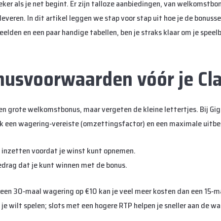
ker als je net begint. Er zijn talloze aanbiedingen, van welkomstbon
pleveren. In dit artikel leggen we stap voor stap uit hoe je de bonus
elden en een paar handige tabellen, ben je straks klaar om je spee
onusvoorwaarden vóór je Cl
n grote welkomstbonus, maar vergeten de kleine lettertjes. Bij Gi
ak een wagering‑vereiste (omzettingsfactor) en een maximale uitbe
 inzetten voordat je winst kunt opnemen.
edrag dat je kunt winnen met de bonus.
 een 30‑maal wagering op €10 kan je veel meer kosten dan een 15‑ma
 je wilt spelen; slots met een hogere RTP helpen je sneller aan de w