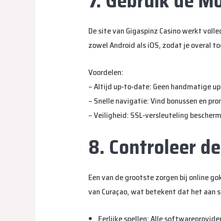
7. Gebruik de Mo
De site van Gigaspinz Casino werkt volle
zowel Android als iOS, zodat je overal t
Voordelen:
– Altijd up‑to‑date: Geen handmatige up
– Snelle navigatie: Vind bonussen en pro
– Veiligheid: SSL‑versleuteling bescherm
8. Controleer de
Een van de grootste zorgen bij online go
van Curaçao, wat betekent dat het aan 
Eerlijke spellen: Alle softwareprovide