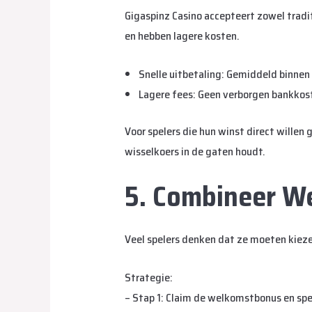
Gigaspinz Casino accepteert zowel tradit
en hebben lagere kosten.
Snelle uitbetaling: Gemiddeld binnen
Lagere fees: Geen verborgen bankkos
Voor spelers die hun winst direct willen g
wisselkoers in de gaten houdt.
5. Combineer W
Veel spelers denken dat ze moeten kieze
Strategie:
– Stap 1: Claim de welkomstbonus en spe