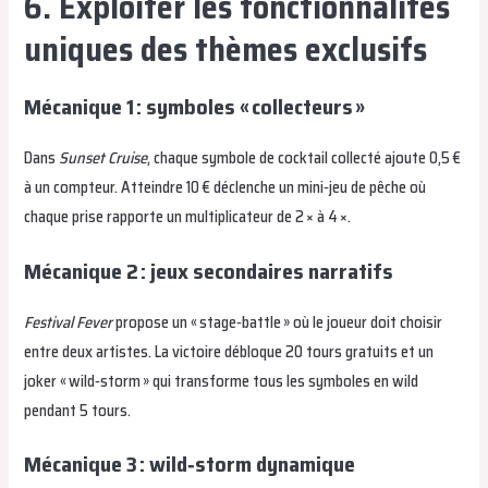
6. Exploiter les fonctionnalités
uniques des thèmes exclusifs
Mécanique 1 : symboles « collecteurs »
Dans
Sunset Cruise
, chaque symbole de cocktail collecté ajoute 0,5 €
à un compteur. Atteindre 10 € déclenche un mini‑jeu de pêche où
chaque prise rapporte un multiplicateur de 2 × à 4 ×.
Mécanique 2 : jeux secondaires narratifs
Festival Fever
propose un « stage‑battle » où le joueur doit choisir
entre deux artistes. La victoire débloque 20 tours gratuits et un
joker « wild‑storm » qui transforme tous les symboles en wild
pendant 5 tours.
Mécanique 3 : wild‑storm dynamique