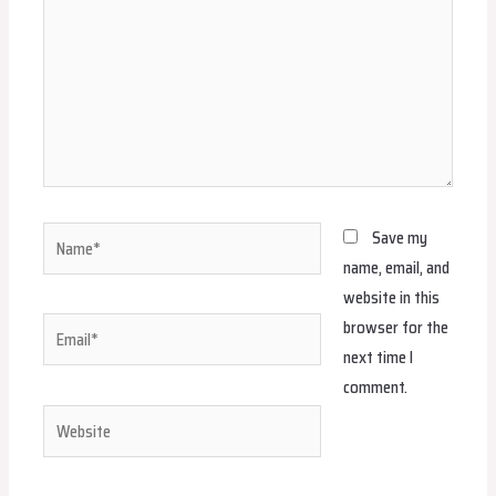
Name*
Save my
name, email, and
website in this
browser for the
Email*
next time I
comment.
Website