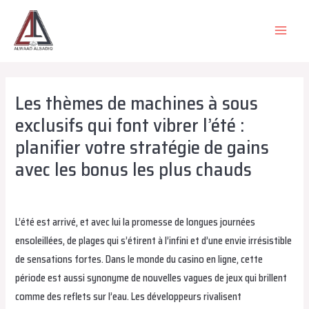
Skip
to
MAIN
content
MEN
Les thèmes de machines à sous
exclusifs qui font vibrer l’été :
planifier votre stratégie de gains
avec les bonus les plus chauds
Leave a Comment
/
Uncategorized
/ By
wadminw
L’été est arrivé, et avec lui la promesse de longues journées
ensoleillées, de plages qui s’étirent à l’infini et d’une envie irrésistible
de sensations fortes. Dans le monde du casino en ligne, cette
période est aussi synonyme de nouvelles vagues de jeux qui brillent
comme des reflets sur l’eau. Les développeurs rivalisent