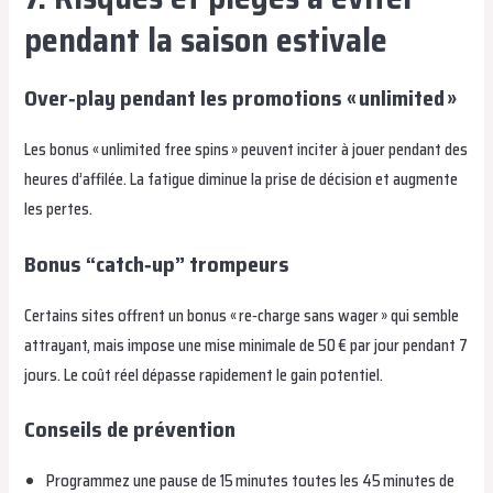
pendant la saison estivale
Over‑play pendant les promotions « unlimited »
Les bonus « unlimited free spins » peuvent inciter à jouer pendant des
heures d’affilée. La fatigue diminue la prise de décision et augmente
les pertes.
Bonus “catch‑up” trompeurs
Certains sites offrent un bonus « re‑charge sans wager » qui semble
attrayant, mais impose une mise minimale de 50 € par jour pendant 7
jours. Le coût réel dépasse rapidement le gain potentiel.
Conseils de prévention
Programmez une pause de 15 minutes toutes les 45 minutes de