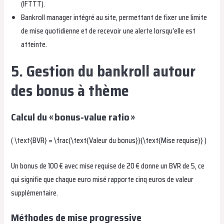
(IFTTT).
Bankroll manager intégré au site, permettant de fixer une limite
de mise quotidienne et de recevoir une alerte lorsqu’elle est
atteinte.
5. Gestion du bankroll autour
des bonus à thème
Calcul du « bonus‑value ratio »
( \text{BVR} = \frac{\text{Valeur du bonus}}{\text{Mise requise}} )
Un bonus de 100 € avec mise requise de 20 € donne un BVR de 5, ce
qui signifie que chaque euro misé rapporte cinq euros de valeur
supplémentaire.
Méthodes de mise progressive