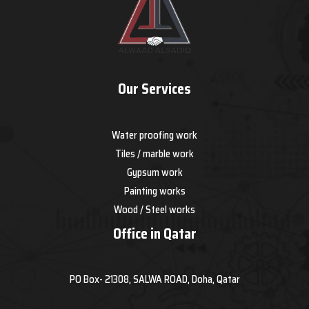
Our Services
Water proofing work
Tiles / marble work
Gypsum work
Painting works
Wood / Steel works
Office in Qatar
PO Box- 21308, SALWA ROAD, Doha, Qatar