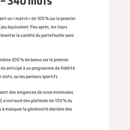
 – 340 mots
nt un « match » de 100 % sur le premier
 jeu équivalent. Peu après, les tours
présenter la variété du portefeuille sans
ombine 200 % de bonus sur le premier
cès anticipé à un programme de fidélité.
slots, ou les parieurs sportifs.
posent des exigences de mise minimales
J) a instauré des plafonds de 100 % du
 à masquer la générosité derrière des