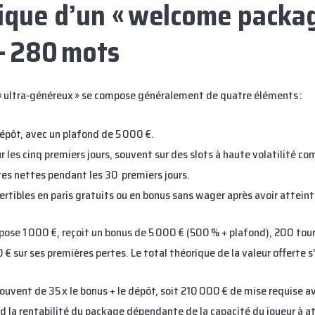
pique d’un « welcome packag
– 280 mots
 ultra‑généreux » se compose généralement de quatre éléments :
épôt, avec un plafond de 5 000 €.
ur les cinq premiers jours, souvent sur des slots à haute volatilité 
rtes nettes pendant les 30 premiers jours.
ertibles en paris gratuits ou en bonus sans wager après avoir attein
épose 1 000 €, reçoit un bonus de 5 000 € (500 % + plafond), 200 tou
€ sur ses premières pertes. Le total théorique de la valeur offerte s’
uvent de 35 x le bonus + le dépôt, soit 210 000 € de mise requise ava
d la rentabilité du package dépendante de la capacité du joueur à at