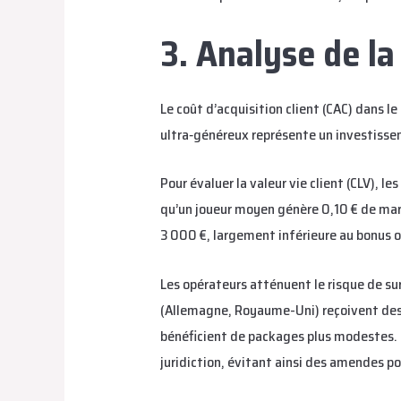
3. Analyse de la
Le coût d’acquisition client (CAC) dans l
ultra‑généreux représente un investisseme
Pour évaluer la valeur vie client (CLV), 
qu’un joueur moyen génère 0,10 € de marg
3 000 €, largement inférieure au bonus of
Les opérateurs atténuent le risque de su
(Allemagne, Royaume-Uni) reçoivent des o
bénéficient de packages plus modestes. 
juridiction, évitant ainsi des amendes po