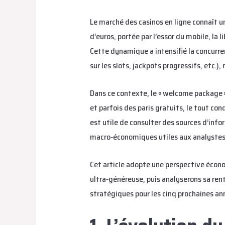
Le marché des casinos en ligne connaît u
d’euros, portée par l’essor du mobile, la 
Cette dynamique a intensifié la concurre
sur les slots, jackpots progressifs, etc.)
Dans ce contexte, le « welcome package »
et parfois des paris gratuits, le tout c
est utile de consulter des sources d’in
macro‑économiques utiles aux analystes
Cet article adopte une perspective écono
ultra‑généreuse, puis analyserons sa re
stratégiques pour les cinq prochaines an