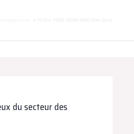
alsadiqqatar.com
➤ PO Box- 21308, SALWA ROAD, Doha, Qatar
ux du secteur des