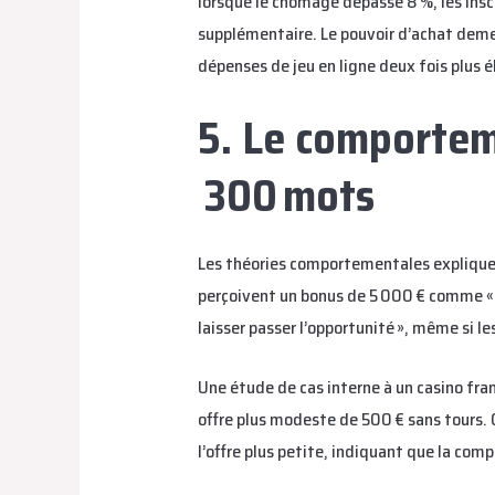
lorsque le chômage dépasse 8 %, les ins
supplémentaire. Le pouvoir d’achat demeur
dépenses de jeu en ligne deux fois plus é
5. Le comportem
300 mots
Les théories comportementales expliquent
perçoivent un bonus de 5 000 € comme « u
laisser passer l’opportunité », même si l
Une étude de cas interne à un casino fran
offre plus modeste de 500 € sans tours. 
l’offre plus petite, indiquant que la com